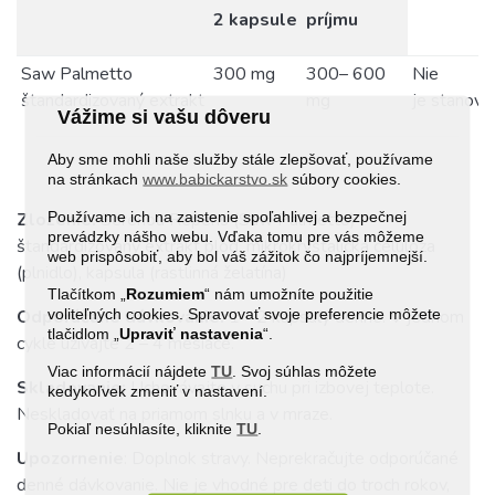
2 kapsule
príjmu
Saw Palmetto
300 mg
300– 600
Nie
štandardizovaný extrakt
mg
je stanove
Vážime si vašu dôveru
Aby sme mohli naše služby stále zlepšovať, používame
na stránkach
www.babickarstvo.sk
súbory cookies.
Používame ich na zaistenie spoľahlivej a bezpečnej
Zloženie:
Serenoa Repens (Saw Palmetto)
prevádzky nášho webu. Vďaka tomu pre vás môžeme
štandardizovaný extrakt plod, mikrokryštalická celulóza
web prispôsobiť, aby bol váš zážitok čo najpríjemnejší.
(plnidlo), kapsula (rastlinná želatína)
Tlačítkom „
Rozumiem
“ nám umožníte použitie
voliteľných cookies. Spravovať svoje preferencie môžete
Odporúčané dávkovanie:
1 - 2 kapsuly denne. V jednom
tlačidlom „
Upraviť
nastavenia
“.
cykle užívajte 2 – 4 mesiace.
Viac informácií nájdete
TU
. Svoj súhlas môžete
Skladovanie:
Uchovávajte v suchu pri izbovej teplote.
kedykoľvek zmeniť v nastavení.
Neskladovať na priamom slnku a v mraze.
Pokiaľ nesúhlasíte, kliknite
TU
.
Upozornenie
: Doplnok stravy. Neprekračujte odporúčané
denné dávkovanie. Nie je vhodné pre deti do troch rokov,