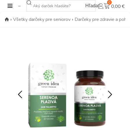
0
Hľadať
0,00 €
›
Všetky darčeky pre seniorov
›
Darčeky pre zdravie a poho