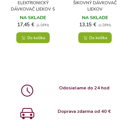
ELEKTRONICKÝ
ŠIKOVNÝ DÁVKOVAČ
DÁVKOVAČ LIEKOV S
LIEKOV
ALARMOM
NA SKLADE
NA SKLADE
17,45 €
13,15 €
(s DPH)
(s DPH)
Do košíka
Do košíka
Odosielame do 24 hod
Doprava zdarma od 4
0 €