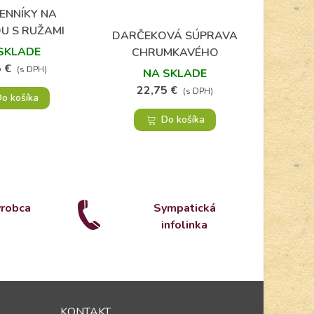
ENNÍKY NA
POZNÁV
Obľúbené
U S RUŽAMI
SÚP
DARČEKOVÁ SÚPRAVA
Obľúbené
CE
SKLADE
CHRUMKAVÉHO
 €
4
LYOFILIZOVANÉHO SYRA A
(s DPH)
NA SKLADE
ŠPANIELSKYCH MANDLÍ
22,75 €
(s DPH)
o košíka
Do košíka
ýrobca
Sympatická
infolinka
KONTAKT