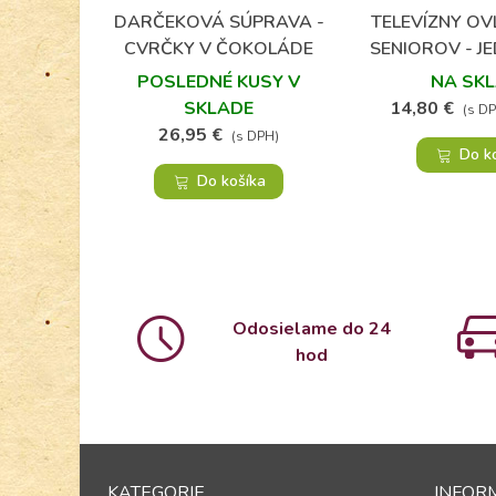
DARČEKOVÁ SÚPRAVA -
TELEVÍZNY O
Obľúbené
Obľú
CVRČKY V ČOKOLÁDE
SENIOROV - 
OVLÁD
POSLEDNÉ KUSY V
NA SK
SKLADE
14,80 €
(s D
26,95 €
(s DPH)
Do k
Do košíka
Odosielame do 24
hod
KATEGORIE
INFOR