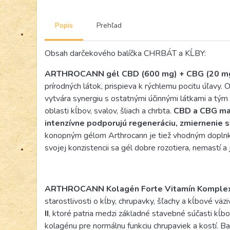
Popis
Prehľad
Obsah darčekového balíčka CHRBÁT a KĹBY:
ARTHROCANN gél CBD (600 mg) + CBG (20 m
prírodných látok, prispieva k rýchlemu pocitu úľavy
vytvára synergiu s ostatnými účinnými látkami a tým
oblasti kĺbov, svalov, šliach a chrbta.
CBD a CBG maj
intenzívne podporujú regeneráciu, zmiernenie s
konopným gélom Arthrocann je tiež vhodným doplnkom
svojej konzistencii sa gél dobre rozotiera, nemastí 
ARTHROCANN Kolagén Forte Vitamín Komple
starostlivosti o kĺby, chrupavky, šľachy a kĺbové v
II
, ktoré patria medzi základné stavebné súčasti kĺb
kolagénu pre normálnu funkciu chrupaviek a kostí. B