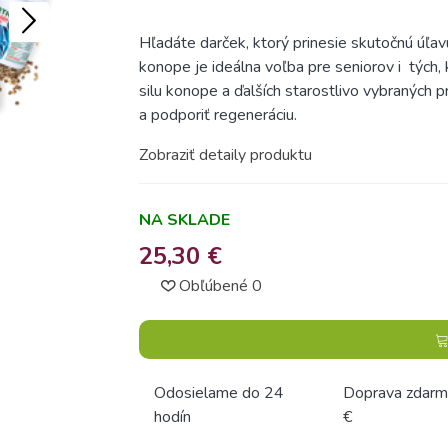
Hľadáte darček, ktorý prinesie skutočnú úľa
konope je ideálna voľba pre seniorov i tých, k
silu konope a ďalších starostlivo vybraných p
a podporiť regeneráciu.
Zobraziť detaily produktu
NA SKLADE
25,30 €
Obľúbené
0
Odosielame do 24
Doprava zdarm
hodín
€