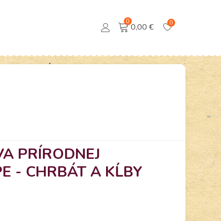
0
0
0,00 €
A PRÍRODNEJ
E - CHRBÁT A KĹBY