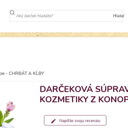
Hľadať
onope - CHRBÁT A KĹBY
DARČEKOVÁ SÚPRAV
KOZMETIKY Z KONOP
Napíšte svoju recenziu