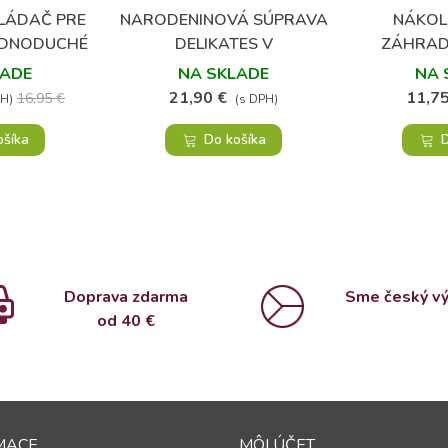
VLÁDAČ PRE
NARODENINOVÁ SÚPRAVA
NÁKOL
bené
Obľúbené
JEDNODUCHÉ
DELIKATES V
ZÁHRAD
ANIE
DARČEKOVOM BALENÍ
LADE
NA SKLADE
NA 
21,90 €
11,75
16,95 €
PH)
(s DPH)
ošíka
Do košíka
D
Doprava zdarma
Sme český v
od 4
0 €
MACE
MÔJ ÚČET