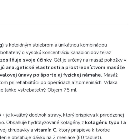
g)
s koloidným striebrom a unikátnou kombináciou
. Obohatený o vysokú koncentráciu kanabionidov teraz
zosilňuje svoje účinky
. Gél je určený na masáž pokožky v
ú analgetické
vlastnosti a prostredníctvom masáže
valovej únavy
po športe aj fyzickej námahe.
Masáž
 pri rehabilitácii po operáciách a zlomeninách. Vďaka
a je ľahko vstrebateľný. Objem 75 ml.
x+
je kvalitný doplnok stravy, ktorý prispieva k prirodzenej
äzivo. Obsahuje hydrolyzované kolagény z
kolagénu typu I a
ovej chrupavky a
vitamín C,
ktorý prispieva k tvorbe
alenie obsahuje dávku na 2 mesiace (60 tabliet).