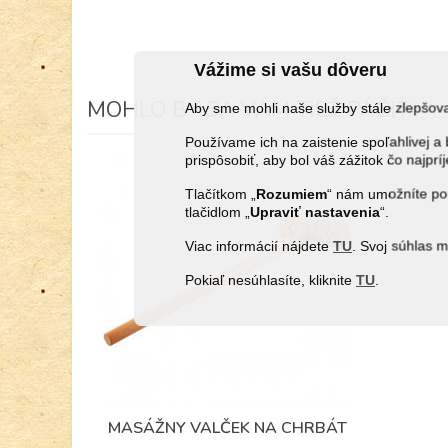
Vážime si vašu dôveru
MOHLO BY SA VÁM TIEŽ PÁČIŤ
Aby sme mohli naše služby stále zlepšo
Používame ich na zaistenie spoľahlivej
prispôsobiť, aby bol váš zážitok čo najprí
Tlačítkom „
Rozumiem
“ nám umožníte pou
tlačidlom „
Upraviť
nastavenia
“.
Viac informácií nájdete
TU
. Svoj súhlas 
Pokiaľ nesúhlasíte, kliknite
TU
.
MASÁŽNY VALČEK NA CHRBÁT
Obľúbené