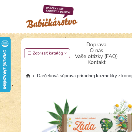
Doprava
O nás
Zobraziť katalóg
Vaše otázky (FAQ)
Kontakt
›
Darčeková súprava prírodnej kozmetiky z k