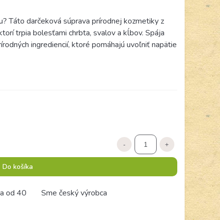
vu? Táto darčeková súprava prírodnej kozmetiky z
torí trpia bolesťami chrbta, svalov a kĺbov. Spája
rírodných ingrediencií, ktoré pomáhajú uvoľniť napätie
-
+
Do košíka
a od 40
Sme český výrobca