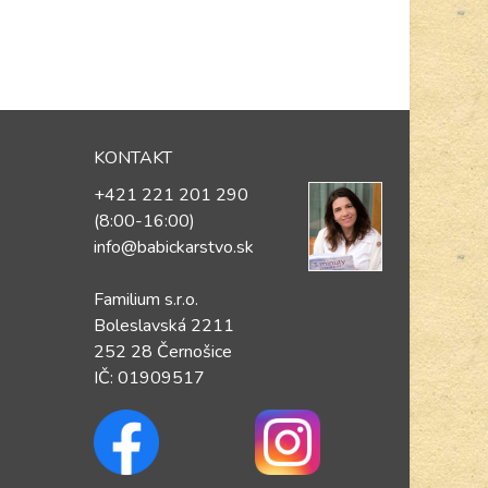
KONTAKT
+421 221 201 290
(8:00-16:00)
info@babickarstvo.sk
Familium s.r.o.
Boleslavská 2211
252 28 Černošice
IČ: 01909517