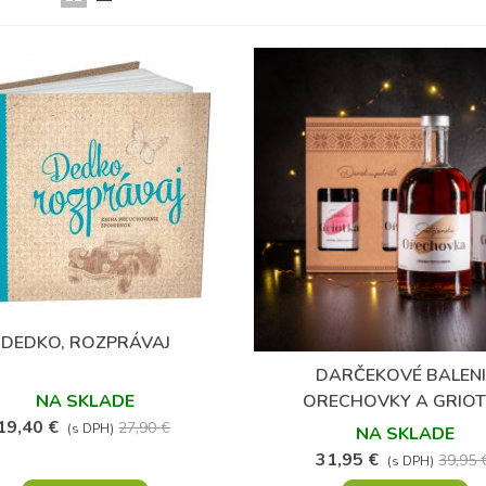
(111)
(4)
DEDKO, ROZPRÁVAJ
Obľúbené
DARČEKOVÉ BALENI
Obľúbené
ORECHOVKY A GRIO
NA SKLADE
19,40 €
27,90 €
(s DPH)
NA SKLADE
31,95 €
39,95 
(s DPH)