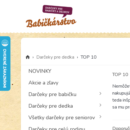
›
Darčeky pre dedka
›
TOP 10
NOVINKY
TOP 10
Akcie a zľavy
Nemôžete
nakupujú
Darčeky pre babičku
teda inš
Darčeky pre dedka
sa mu pr
Všetky darčeky pre seniorov
Doporu
Darčeky pre celú rodinu