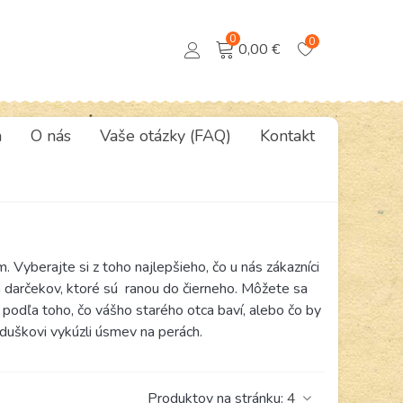
0
0
0,00 €
a
O nás
Vaše otázky (FAQ)
Kontakt
Vyberajte si z toho najlepšieho, čo u nás zákazníci
ch darčekov, ktoré sú ranou do čierneho. Môžete sa
podľa toho, čo vášho starého otca baví, alebo čo by
eduškovi vykúzli úsmev na perách.
Produktov na stránku:
4