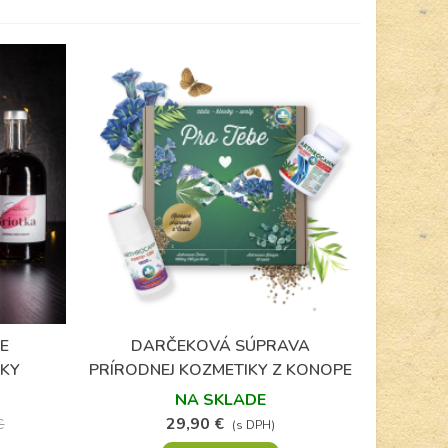
E
DARČEKOVÁ SÚPRAVA
Obľúbené
TKY
PRÍRODNEJ KOZMETIKY Z KONOPE
PRE DEDUŠKA
NA SKLADE
29,90 €
€
(s DPH)