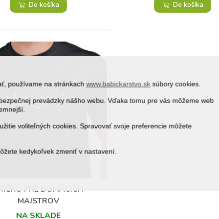
Do košíka
Do košíka
vať, používame na stránkach
www.babickarstvo.sk
súbory cookies.
 a bezpečnej prevádzky nášho webu. Vďaka tomu pre vás môžeme web
jemnejší.
žitie voliteľných cookies. Spravovať svoje preferencie môžete
môžete kedykoľvek zmeniť v nastavení.
(1)
RIČKO PRE DOMÁCICH
Obľúbené
MAJSTROV
NA SKLADE