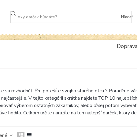
Hľadať
Doprav
 sa rozhodnúť, čím potešíte svojho starého otca ? Poradíme vám. 
 najčastejšie. V tejto kategórii skrátka nájdete TOP 10 najlepší
pirovať výberom ostatných zákazníkov, alebo ďalej potom vyberať 
áve hodilo. Celkom určite narazíte na ten najlepší darček, ktorý d
čené