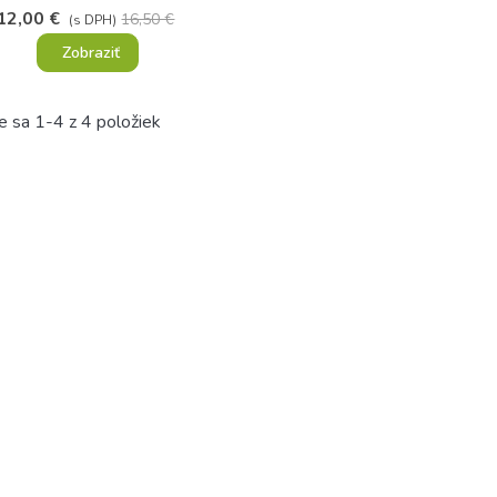
12,00 €
16,50 €
(s DPH)
Zobraziť
e sa 1-4 z 4 položiek