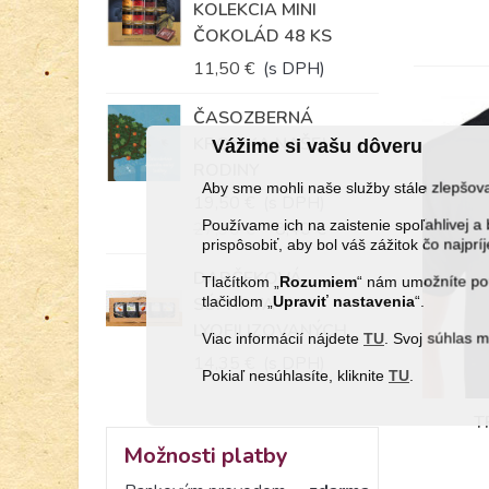
KOLEKCIA MINI
ČOKOLÁD 48 KS
11,50 €
(s DPH)
ČASOZBERNÁ
KRONIKA NAŠEJ
Vážime si vašu dôveru
RODINY
Aby sme mohli naše služby stále zlepšo
19,50 €
(s DPH)
Používame ich na zaistenie spoľahlivej
27,90 €
-8,40 €
prispôsobiť, aby bol váš zážitok čo najprí
DARČEKOVÁ
Tlačítkom „
Rozumiem
“ nám umožníte pou
tlačidlom „
Upraviť
nastavenia
“.
SÚPRAVA
LYOFILIZOVANÝCH
Viac informácií nájdete
TU
. Svoj súhlas 
KORBÁČIKOV...
14,35 €
(s DPH)
Pokiaľ nesúhlasíte, kliknite
TU
.
T
Možnosti platby