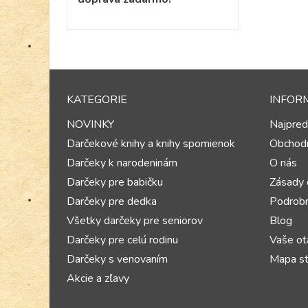
KATEGORIE
INFOR
NOVINKY
Najpred
Darčekové knihy a knihy spomienok
Obchod
Darčeky k narodeninám
O nás
Darčeky pre babičku
Zásady 
Darčeky pre dedka
Podrobn
Všetky darčeky pre seniorov
Blog
Darčeky pre celú rodinu
Vaše ot
Darčeky s venovaním
Mapa st
Akcie a zľavy