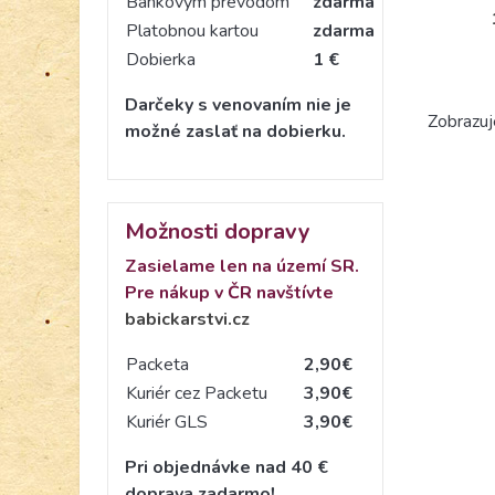
Bankovým prevodom
zdarma
Platobnou kartou
zdarma
Dobierka
1 €
Darčeky s venovaním nie je
Zobrazuj
možné zaslať na dobierku.
Možnosti dopravy
Zasielame len na území SR.
Pre nákup v ČR navštívte
babickarstvi.cz
Packeta
2,90€
Kuriér cez Packetu
3,90€
Kuriér GLS
3,90€
Pri objednávke nad 40 €
doprava zadarmo!