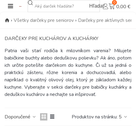
0
Hľadať
0,00 €
›
Všetky darčeky pre seniorov
›
Darčeky pre aktívnych seni
DARČEKY PRE KUCHÁROV A KUCHÁRKY
Patria vaši starí rodičia k milovníkom varenia? Milujete
babičkine buchty alebo deduškovu polievku? Ak áno, potom
ich určite potešíte darčekom do kuchyne. Či už sa jedná o
praktickú zásteru, rôzne korenia a dochucovadlá, alebo
napríklad o kvalitný olivový olej, ktorý je základom každej
kuchyne. Vyberajte v sekcii darčeky pre babičky kuchárky a
deduškov kuchárov a nechajte sa inšpirovať.
Doporučené
Produktov na stránku:
5