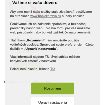
Vážime si vašu dôveru
Aby sme mohli naše služby stále zlepšovať, používame
na stránkach
www.babickarstvo.sk
súbory cookies.
Používame ich na zaistenie spoľahlivej a bezpečnej
prevádzky nášho webu. Vďaka tomu pre vás môžeme
(1)
web prispôsobiť, aby bol váš zážitok čo najpríjemnejší.
DARČEKOVÁ SÚPRAVA
Tlačítkom „
Rozumiem
“ nám umožníte použitie
voliteľných cookies. Spravovať svoje preferencie môžete
DOBRÉ KORENIE
tlačidlom „
Upraviť
nastavenia
“.
NA SKLADE
Viac informácií nájdete
TU
. Svoj súhlas môžete
9,20 €
(s DPH)
kedykoľvek zmeniť v nastavení.
Do košíka
Pokiaľ nesúhlasíte, kliknite
TU
.
Zobrazuje sa 1-5 z 5 položiek
Rozumiem
DARČEKY MESIACA
Upravit nastavenia