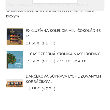
Vážení zákazníci, každý mesiac pre vás vyberáme
tematické darčeky, ktoré urobia radosť vám aj vašim
blízkym
EXKLUZÍVNA KOLEKCIA MINI ČOKOLÁD 48
KS
11,50 €
(s DPH)
ČASOZBERNÁ KRONIKA NAŠEJ RODINY
19,50 €
(s DPH)
27,90 €
-8,40 €
DARČEKOVÁ SÚPRAVA LYOFILIZOVANÝCH
KORBÁČIKOV...
14,35 €
(s DPH)