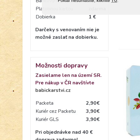
Bankovým prevodom
zdarma
Pokiaľ nesúhlasíte, kliknite
TU
.
Platobnou kartou
zdarma
Dobierka
1 €
Darčeky s venovaním nie je
možné zaslať na dobierku.
Možnosti dopravy
Zasielame len na území SR.
Pre nákup v ČR navštívte
babickarstvi.cz
Packeta
2,90€
Kuriér cez Packetu
3,90€
Kuriér GLS
3,90€
Pri objednávke nad 40 €
doprava zadarmo!