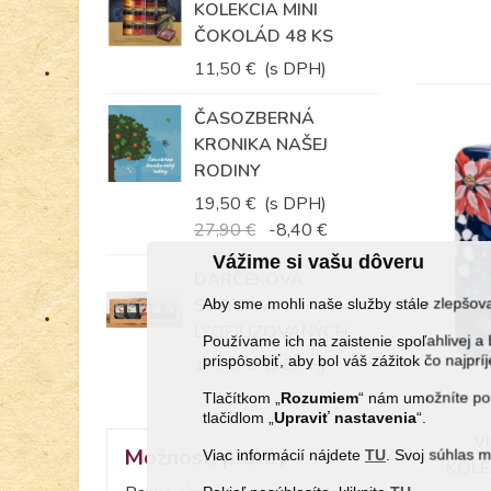
KOLEKCIA MINI
ČOKOLÁD 48 KS
11,50 €
(s DPH)
ČASOZBERNÁ
KRONIKA NAŠEJ
RODINY
19,50 €
(s DPH)
27,90 €
-8,40 €
Vážime si vašu dôveru
DARČEKOVÁ
SÚPRAVA
Aby sme mohli naše služby stále zlepšo
LYOFILIZOVANÝCH
Používame ich na zaistenie spoľahlivej
KORBÁČIKOV...
prispôsobiť, aby bol váš zážitok čo najprí
14,35 €
(s DPH)
Tlačítkom „
Rozumiem
“ nám umožníte pou
tlačidlom „
Upraviť
nastavenia
“.
V
Možnosti platby
Viac informácií nájdete
TU
. Svoj súhlas 
KOLE