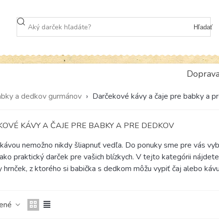
Hľadať
Doprav
abky a dedkov gurmánov
›
Darčekové kávy a čaje pre babky a p
OVÉ KÁVY A ČAJE PRE BABKY A PRE DEDKOV
kávou nemožno nikdy šliapnuť vedľa. Do ponuky sme pre vás vybra
j ako praktický darček pre vašich blízkych. V tejto kategórii nájd
ny hrnček, z ktorého si babička s dedkom môžu vypiť čaj alebo kávu
čené