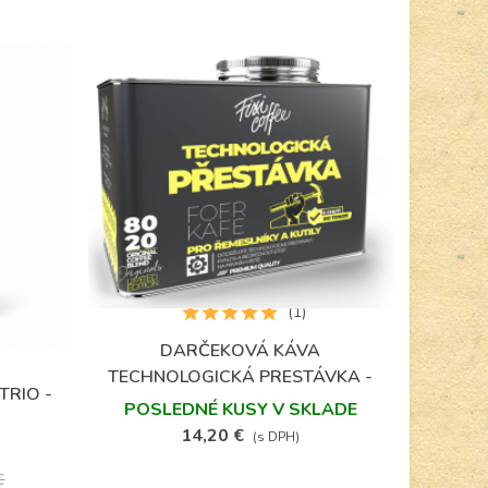
(1)
DARČEKOVÁ KÁVA
Obľúbené
TECHNOLOGICKÁ PRESTÁVKA -
TRIO -
MLETÁ
POSLEDNÉ KUSY V SKLADE
14,20 €
(s DPH)
€