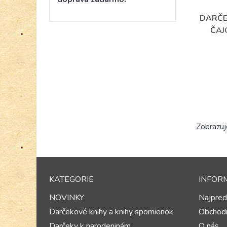
DARČE
ČAJ
Zobrazuj
KATEGORIE
INFOR
NOVINKY
Najpred
Darčekové knihy a knihy spomienok
Obchod
Darčeky k narodeninám
O nás