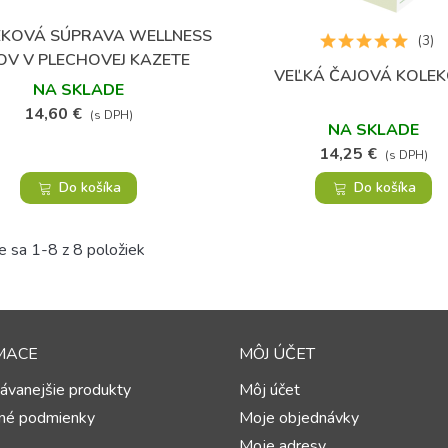
KOVÁ SÚPRAVA WELLNESS
Obľúbené
(3)
OV V PLECHOVEJ KAZETE
VEĽKÁ ČAJOVÁ KOLEK
Obľúbené
NA SKLADE
14,60 €
(s DPH)
NA SKLADE
14,25 €
(s DPH)
Do košíka
Do košíka
e sa 1-8 z 8 položiek
MACE
MÔJ ÚČET
ávanejšie produkty
Môj účet
né podmienky
Moje objednávky
Moje adresy