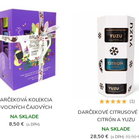
ARČEKOVÁ KOLEKCIA
Obľúbené
(1)
OVOCNÝCH ČAJOVÝCH
DARČEKOVÉ CITRUSOVÉ 
Obľúbené
PYRAMÍDOK
NA SKLADE
CITRÓN A YUZU
8,50 €
(s DPH)
NA SKLADE
28,50 €
31,50 
(s DPH)