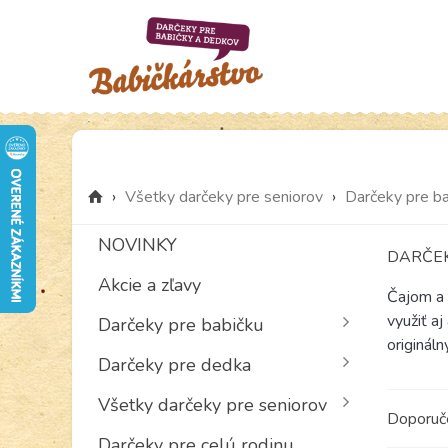
›
Všetky darčeky pre seniorov
›
Darčeky pre b
NOVINKY
DARČEK
Akcie a zľavy
Čajom a 
využiť a
Darčeky pre babičku
originál
Darčeky pre dedka
Všetky darčeky pre seniorov
Doporu
Darčeky pre celú rodinu