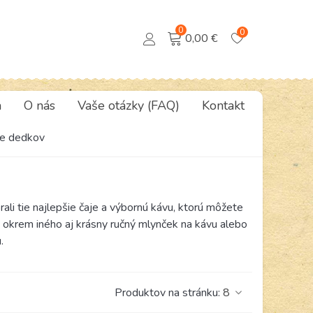
0
0
0,00 €
a
O nás
Vaše otázky (FAQ)
Kontakt
re dedkov
li tie najlepšie čaje a výbornú kávu, ktorú môžete
ete okrem iného aj krásny ručný mlynček na kávu alebo
.
Produktov na stránku:
8