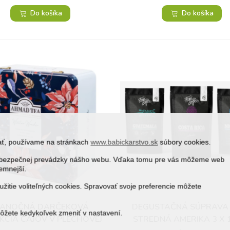
Do košíka
Do košíka
vať, používame na stránkach
www.babickarstvo.sk
súbory cookies.
 a bezpečnej prevádzky nášho webu. Vďaka tomu pre vás môžeme web
jemnejší.
žitie voliteľných cookies. Spravovať svoje preferencie môžete
IANOČNÁ DARČEKOVÁ
DEGUSTAČNÁ SÚPRAVA
Obľúbené
Obľúbené
môžete kedykoľvek zmeniť v nastavení.
KCIA ČAJOV V PLECHOVEJ
STREDNÁ AMERIKA 3 X 