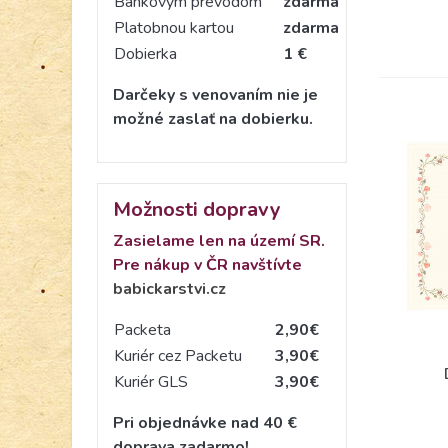
Bankovým prevodom
zdarma
Platobnou kartou
zdarma
Dobierka
1 €
Darčeky s venovaním nie je
možné zaslať na dobierku.
Možnosti dopravy
Zasielame len na území SR.
Pre nákup v ČR navštívte
babickarstvi.cz
Packeta
2,90€
Kuriér cez Packetu
3,90€
Kuriér GLS
3,90€
Pri objednávke nad 40 €
doprava zadarmo!