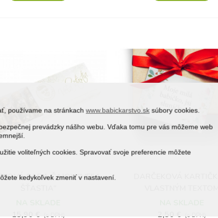
vať, používame na stránkach
www.babickarstvo.sk
súbory cookies.
 a bezpečnej prevádzky nášho webu. Vďaka tomu pre vás môžeme web
jemnejší.
žitie voliteľných cookies. Spravovať svoje preferencie môžete
KOVÁ SADA ČAJOV "VEĽA
DARČEKOVÁ KARTIČK
Obľúbené
Obľúbené
môžete kedykoľvek zmeniť v nastavení.
ŠŤASTIA"
VLASTNÝM TEXTO
NA SKLADE
NA SKLADE
15,90 €
2,50 €
(s DPH)
(s DPH)