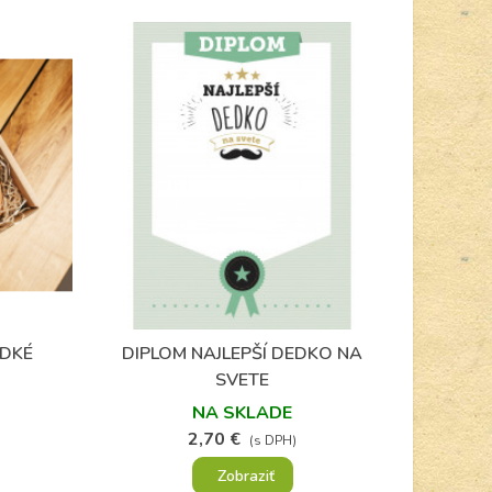
ADKÉ
DIPLOM NAJLEPŠÍ DEDKO NA
Obľúbené
SVETE
NA SKLADE
2,70 €
(s DPH)
Zobraziť