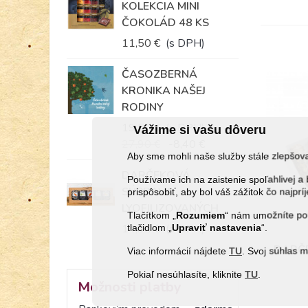
KOLEKCIA MINI
ČOKOLÁD 48 KS
11,50 €
(s DPH)
ČASOZBERNÁ
KRONIKA NAŠEJ
RODINY
19,50 €
(s DPH)
Vážime si vašu dôveru
27,90 €
-8,40 €
Aby sme mohli naše služby stále zlepšo
DARČEKOVÁ
Používame ich na zaistenie spoľahlivej
SÚPRAVA
prispôsobiť, aby bol váš zážitok čo najprí
LYOFILIZOVANÝCH
Tlačítkom „
Rozumiem
“ nám umožníte pou
KORBÁČIKOV...
14,35 €
tlačidlom „
(s DPH)
Upraviť
nastavenia
“.
DARČE
Viac informácií nájdete
TU
. Svoj súhlas 
Pokiaľ nesúhlasíte, kliknite
TU
.
Možnosti platby