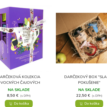
ARČEKOVÁ KOLEKCIA
DARČEKOVÝ BOX "SL
Obľúbené
Obľúbené
OVOCNÝCH ČAJOVÝCH
POKUŠENIE"
PYRAMÍDOK
NA SKLADE
NA SKLADE
8,50 €
22,50 €
(s DPH)
(s DPH)
Do košíka
Do košíka