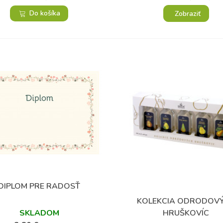
Do košíka
Zobraziť
DIPLOM PRE RADOSŤ
Obľúbené
KOLEKCIA ODRODOV
Obľúbené
HRUŠKOVÍC
SKLADOM