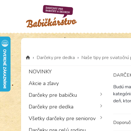
›
Darčeky pre dedka
›
Naše tipy pre sviatočnú 
NOVINKY
DARČEK
Akcie a zľavy
Budú mať
kategórii
Darčeky pre babičku
deň, ktor
Darčeky pre dedka
Všetky darčeky pre seniorov
Doporu
Darčeky pre celú rodinu