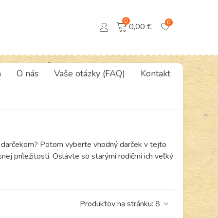
0
0
0,00 €
a
O nás
Vaše otázky (FAQ)
Kontakt
nym darčekom? Potom vyberte vhodný darček v tejto
nej príležitosti. Oslávte so starými rodičmi ich veľký
Produktov na stránku:
8