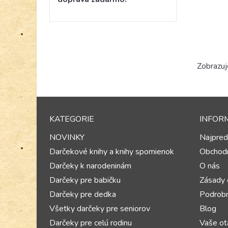
Zobrazuj
KATEGORIE
INFOR
NOVINKY
Najpred
Darčekové knihy a knihy spomienok
Obchod
Darčeky k narodeninám
O nás
Darčeky pre babičku
Zásady 
Darčeky pre dedka
Podrobn
Všetky darčeky pre seniorov
Blog
Darčeky pre celú rodinu
Vaše ot