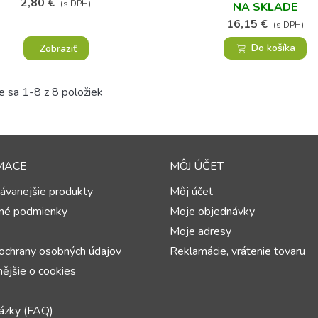
2,80 €
(s DPH)
NA SKLADE
16,15 €
(s DPH)
Zobraziť
Do košíka
e sa 1-8 z 8 položiek
MACE
MÔJ ÚČET
ávanejšie produkty
Môj účet
né podmienky
Moje objednávky
Moje adresy
ochrany osobných údajov
Reklamácie, vrátenie tovaru
ějšie o cookies
ázky (FAQ)