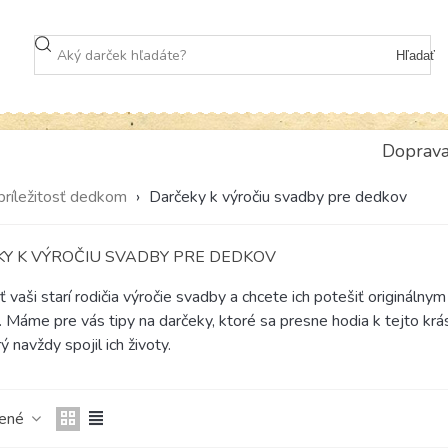
Hľadať
Doprav
príležitosť dedkom
›
Darčeky k výročiu svadby pre dedkov
Y K VÝROČIU SVADBY PRE DEDKOV
 vaši starí rodičia výročie svadby a chcete ich potešiť originál
. Máme pre vás tipy na darčeky, ktoré sa presne hodia k tejto krás
ý navždy spojil ich životy.
čené