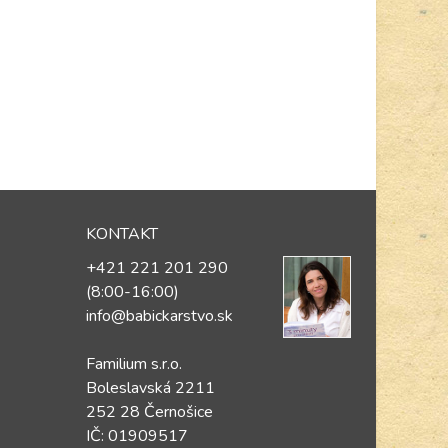
KONTAKT
+421 221 201 290
(8:00-16:00)
info@babickarstvo.sk
Familium s.r.o.
Boleslavská 2211
252 28 Černošice
IČ: 01909517