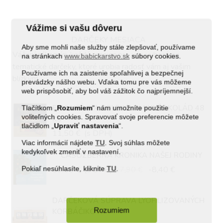
Vážime si vašu dôveru
DARČEKY MESIACA
Aby sme mohli naše služby stále zlepšovať, používame
Vážení zákazníci, každý mesiac pre vás vyberáme
na stránkach
www.babickarstvo.sk
súbory cookies.
tematické darčeky, ktoré urobia radosť vám aj vašim
Používame ich na zaistenie spoľahlivej a bezpečnej
blízkym
prevádzky nášho webu. Vďaka tomu pre vás môžeme
web prispôsobiť, aby bol váš zážitok čo najpríjemnejší.
EXKLUZÍVNA KOLEKCIA MINI ČOKOLÁD 48
Tlačítkom „
Rozumiem
“ nám umožníte použitie
voliteľných cookies. Spravovať svoje preferencie môžete
KS
tlačidlom „
Upraviť
nastavenia
“.
11,50 €
(s DPH)
Viac informácií nájdete
TU
. Svoj súhlas môžete
kedykoľvek zmeniť v nastavení.
ČASOZBERNÁ KRONIKA NAŠEJ RODINY
19,50 €
(s DPH)
27,90 €
-8,40 €
Pokiaľ nesúhlasíte, kliknite
TU
.
DARČEKOVÁ SÚPRAVA LYOFILIZOVANÝCH
Rozumiem
KORBÁČIKOV...