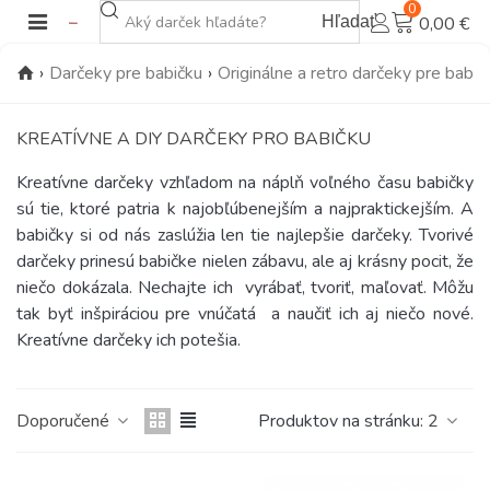
0
Hľadať
0,00 €
›
Darčeky pre babičku
›
Originálne a retro darčeky pre babič
KREATÍVNE A DIY DARČEKY PRO BABIČKU
Kreatívne darčeky vzhľadom na náplň voľného času babičky
sú tie, ktoré patria k najobľúbenejším a najpraktickejším. A
babičky si od nás zaslúžia len tie najlepšie darčeky. Tvorivé
darčeky prinesú babičke nielen zábavu, ale aj krásny pocit, že
niečo dokázala. Nechajte ich vyrábať, tvoriť, maľovať. Môžu
tak byť inšpiráciou pre vnúčatá a naučiť ich aj niečo nové.
Kreatívne darčeky ich potešia.
Doporučené
Produktov na stránku:
2