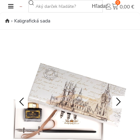
0
Hľadať
0,00 €
›
Kaligrafická sada