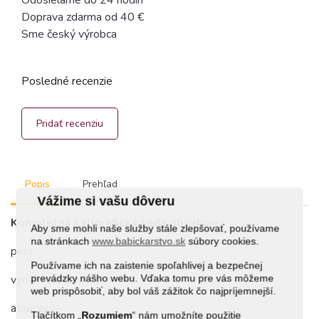
Odosielame do 24 hodín
Doprava zdarma od 40 €
Sme český výrobca
Posledné recenzie
Pridať recenziu
Popis
Prehľad
Vážime si vašu dôveru
Kompletná kaligrafická sada obsahuje:
Aby sme mohli naše služby stále zlepšovať, používame
na stránkach
www.babickarstvo.sk
súbory cookies.
pero
Používame ich na zaistenie spoľahlivej a bezpečnej
prevádzky nášho webu. Vďaka tomu pre vás môžeme
vymeniteľné hroty
web prispôsobiť, aby bol váš zážitok čo najpríjemnejší.
atrament
Tlačítkom „
Rozumiem
“ nám umožníte použitie