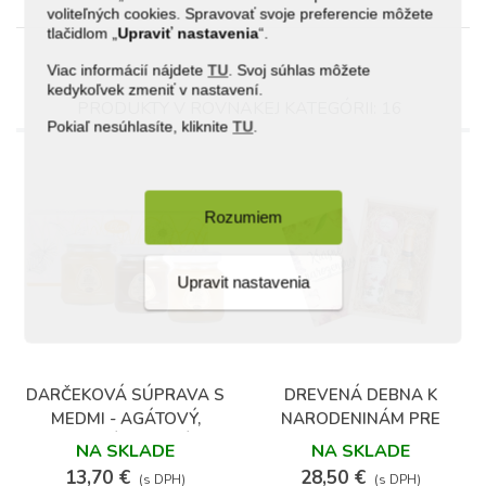
voliteľných cookies. Spravovať svoje preferencie môžete
tlačidlom „
Upraviť
nastavenia
“.
Viac informácií nájdete
TU
. Svoj súhlas môžete
kedykoľvek zmeniť v nastavení.
PRODUKTY V ROVNAKEJ KATEGÓRII: 16
Pokiaľ nesúhlasíte, kliknite
TU
.
Rozumiem
Upravit nastavenia
DARČEKOVÁ SÚPRAVA S
DREVENÁ DEBNA K
MEDMI - AGÁTOVÝ,
NARODENINÁM PRE
LIPOVÝ A LESNÝ
ŽENU
NA SKLADE
NA SKLADE
13,70 €
28,50 €
(s DPH)
(s DPH)