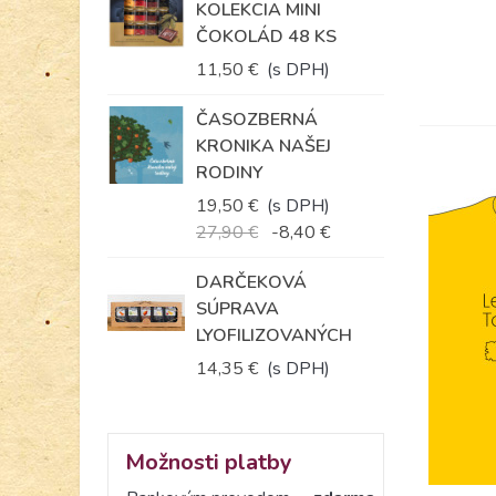
KOLEKCIA MINI
ČOKOLÁD 48 KS
11,50 €
(s DPH)
ČASOZBERNÁ
KRONIKA NAŠEJ
RODINY
19,50 €
(s DPH)
27,90 €
-8,40 €
DARČEKOVÁ
SÚPRAVA
LYOFILIZOVANÝCH
KORBÁČIKOV...
14,35 €
(s DPH)
Možnosti platby