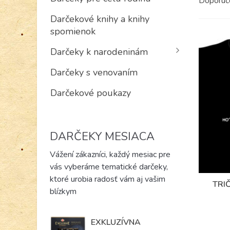
Doporu
Darčekové knihy a knihy
spomienok
Darčeky k narodeninám
Darčeky s venovaním
Darčekové poukazy
DARČEKY MESIACA
Vážení zákazníci, každý mesiac pre
vás vyberáme tematické darčeky,
ktoré urobia radosť vám aj vašim
TRI
blízkym
EXKLUZÍVNA