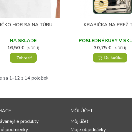
IČKO HOR SA NA TÚRU
KRABIČKA NA PREŽIT
Obľúbené
Obľúbené
NA SKLADE
POSLEDNÉ KUSY V SK
16,50 €
30,75 €
(s DPH)
(s DPH)
Zobraziť
Do košíka
e sa 1-12 z 14 položiek
MACE
MÔJ ÚČET
ávanejšie produkty
Môj účet
né podmienky
Moje objednávky