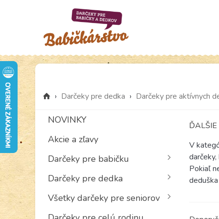
›
Darčeky pre dedka
›
Darčeky pre aktívnych 
NOVINKY
ĎALŠIE
Akcie a zľavy
V kategó
darčeky,
Darčeky pre babičku
Pokiaľ n
Darčeky pre dedka
deduška 
Všetky darčeky pre seniorov
Darčeky pre celú rodinu