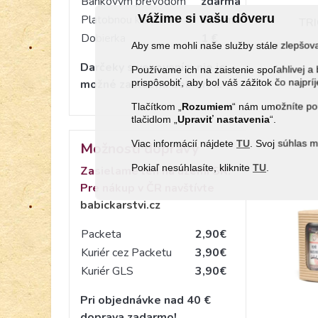
Bankovým prevodom
zdarma
Vážime si vašu dôveru
Platobnou kartou
zdarma
TR
Dobierka
1 €
Aby sme mohli naše služby stále zlepšo
Darčeky s venovaním nie je
Používame ich na zaistenie spoľahlivej
prispôsobiť, aby bol váš zážitok čo najprí
možné zaslať na dobierku.
Tlačítkom „
Rozumiem
“ nám umožníte pou
tlačidlom „
Upraviť
nastavenia
“.
Viac informácií nájdete
TU
. Svoj súhlas 
Možnosti dopravy
Pokiaľ nesúhlasíte, kliknite
TU
.
Zasielame len na území SR.
Pre nákup v ČR navštívte
babickarstvi.cz
Packeta
2,90€
Kuriér cez Packetu
3,90€
Kuriér GLS
3,90€
Pri objednávke nad 40 €
doprava zadarmo!