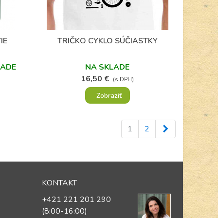
(1)
IE
TRIČKO CYKLO SÚČIASTKY
Obľúbené
LADE
NA SKLADE
16,50 €
(s DPH)
Zobraziť
Ďalej
1
2
KONTAKT
+421 221 201 290
(8:00-16:00)