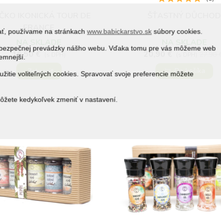
IČKO IKONICKÁ TOUR DE
ŠŤASTNÝ DŮCHO
Obľúbené
Obľúbené
FRANCE
vať, používame na stránkach
www.babickarstvo.sk
súbory cookies.
NA SKLADE
NA SKLADE
 a bezpečnej prevádzky nášho webu. Vďaka tomu pre vás môžeme web
16,50 €
20,90 €
27,90 
(s DPH)
(s DPH)
jemnejší.
Zobraziť
Do košíka
žitie voliteľných cookies. Spravovať svoje preferencie môžete
môžete kedykoľvek zmeniť v nastavení.