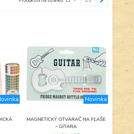
Ďalej
Produktov na stránku:
12
1/2
ovinka
Novinka
DICKÁ
MAGNETICKÝ OTVÁRAČ NA FĽAŠE
Obľúbené
– GITARA