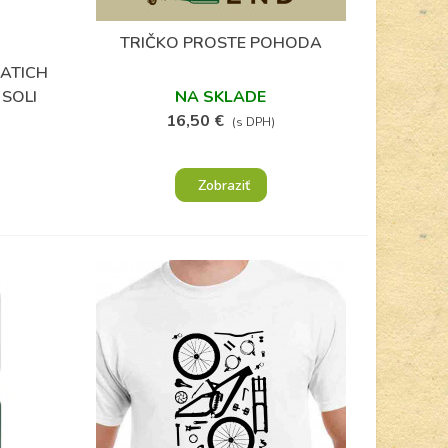
(1)
TRIČKO PROSTE POHODA
Obľúbené
ATICH
 SOLI
NA SKLADE
16,50 €
(s DPH)
Zobraziť