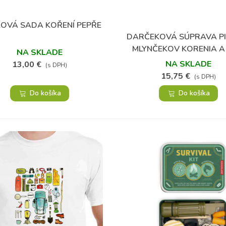
OVÁ SADA KOŘENÍ PEPŘE
Obľúbené
DARČEKOVÁ SÚPRAVA PI
Obľúbené
MLYNČEKOV KORENIA A
NA SKLADE
NA SKLADE
13,00 €
(s DPH)
15,75 €
(s DPH)
Do košíka
Do košíka