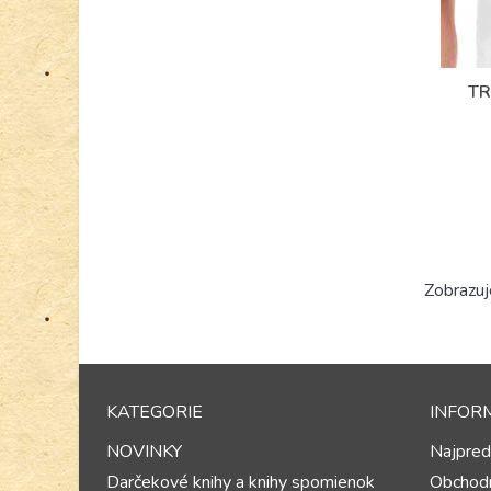
TR
Zobrazuj
KATEGORIE
INFOR
NOVINKY
Najpred
Darčekové knihy a knihy spomienok
Obchod