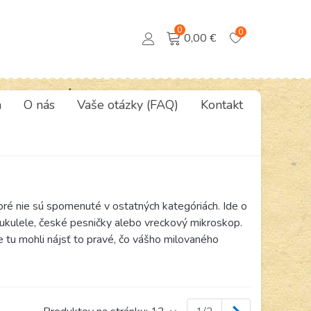
0
0
0,00 €
a
O nás
Vaše otázky (FAQ)
Kontakt
toré nie sú spomenuté v ostatných kategóriách. Ide o
d ukulele, české pesničky alebo vreckový mikroskop.
e tu mohli nájsť to pravé, čo vášho milovaného