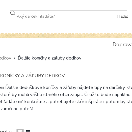
Hľadať
Doprav
dedkov
›
Ďalšie koníčky a záľuby dedkov
 KONÍČKY A ZÁĽUBY DEDKOV
rii Ďalšie deduškove koníčky a záľuby nájdete tipy na darčeky, k
 ktoré by mohli vášho starého otca zaujať. Či už to bude napríkla
ehľadáte nič konkrétne a potrebujete skôr inšpiráciu, potom by st
zaručene poteší.