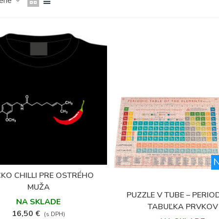
čené
(4)
N
ČKO CHILLI PRE OSTRÉHO
Obľúbené
MUŽA
PUZZLE V TUBE – PERIO
Obľúbené
NA SKLADE
TABUĽKA PRVKOV
16,50 €
(s DPH)