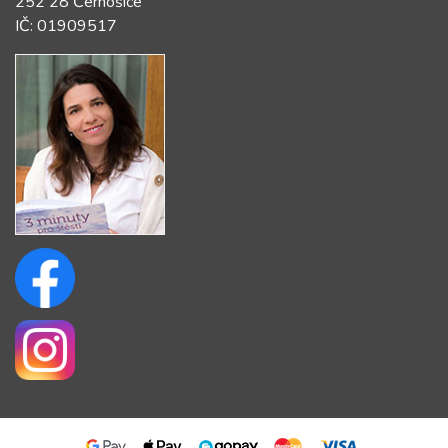
252 28 Černošice
IČ: 01909517