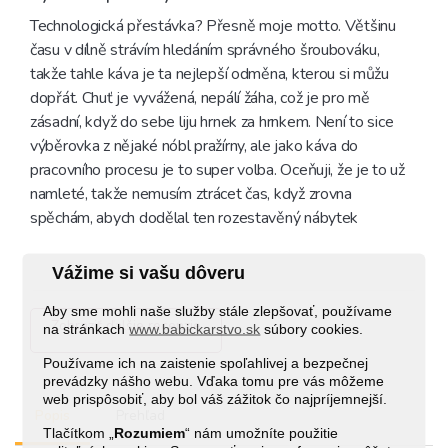
Technologická přestávka? Přesně moje motto. Většinu 
času v dílně strávím hledáním správného šroubováku, 
takže tahle káva je ta nejlepší odměna, kterou si můžu 
dopřát. Chuť je vyvážená, nepálí žáha, což je pro mě 
zásadní, když do sebe liju hrnek za hrnkem. Není to sice 
výběrovka z nějaké nóbl pražírny, ale jako káva do 
pracovního procesu je to super volba. Oceňuji, že je to už 
namleté, takže nemusím ztrácet čas, když zrovna 
spěchám, abych dodělal ten rozestavěný nábytek
Vážime si vašu dôveru
Aby sme mohli naše služby stále zlepšovať, používame
Zobraziť ďalšie recenzie
na stránkach
www.babickarstvo.sk
súbory cookies.
Používame ich na zaistenie spoľahlivej a bezpečnej
prevádzky nášho webu. Vďaka tomu pre vás môžeme
web prispôsobiť, aby bol váš zážitok čo najpríjemnejší.
Popis
Prehľad
Tlačítkom „
Rozumiem
“ nám umožníte použitie