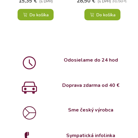
15,35 €
28,50 €
31,50 €
(s DPH)
(s DPH)
Do košíka
Do košíka
Odosielame do 24 hod
Doprava zdarma od 4
0 €
Sme český výrobca
Sympatická infolinka