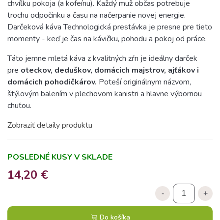
chvíľku pokoja (a kofeínu). Každý muž občas potrebuje
trochu odpočinku a času na načerpanie novej energie.
Darčeková káva Technologická prestávka je presne pre tieto
momenty - keď je čas na kávičku, pohodu a pokoj od práce.
Táto jemne mletá káva z kvalitných zŕn je ideálny darček
pre
oteckov, deduškov, domácich majstrov, ajťákov i
domácich pohodičkárov.
Poteší originálnym názvom,
štýlovým balením v plechovom kanistri a hlavne výbornou
chuťou.
Zobraziť detaily produktu
POSLEDNÉ KUSY V SKLADE
14,20 €
-
+
Do košíka