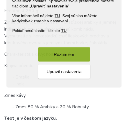
voliteľných cookies. Spravovať svoje preferencie môžete
tlačidlom „
Upraviť
nastavenia
“.
Hmotnosť
250 g
Viac informácií nájdete
TU
. Svoj súhlas môžete
kedykoľvek zmeniť v nastavení.
Zmes dvoch výberových káv - brazílskej arabiky a jemnej
indickej robusty vytvára vyváženú kombináciu.
Pokiaľ nesúhlasíte, kliknite
TU
.
Vychutnajte si horkosladkú chuť lieskových orechov a
kôstkového ovocia s jemnými tónmi horkej čokolády.
Charakteristika kávy: horkosladká
Rozumiem
Krajina pôvodu:
Upravit nastavenia
- Brazília
- India
Zmes kávy:
- Zmes 80 % Arabiky a 20 % Robusty
Text je v českom jazyku.