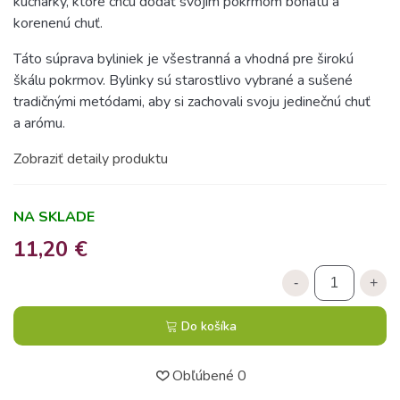
kuchárky, ktoré chcú dodať svojim pokrmom bohatú a
korenenú chuť.
Táto súprava byliniek je všestranná a vhodná pre širokú
škálu pokrmov. Bylinky sú starostlivo vybrané a sušené
tradičnými metódami, aby si zachovali svoju jedinečnú chuť
a arómu.
Zobraziť detaily produktu
NA SKLADE
11,20 €
-
+
Do košíka
Obľúbené
0