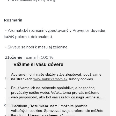
Rozmarín
- Aromatický rozmarín vypestovaný v Provence dovedie
každý pokrm k dokonalosti.
- Skvele sa hodí k mäsu aj zelenine.
Zloženie:
rozmarín 100 %
Vážime si vašu dôveru
Aby sme mohli naše služby stále zlepšovať, používame
Tymian
na stránkach
www.babickarstvo.sk
súbory cookies.
Používame ich na zaistenie spoľahlivej a bezpečnej
- Tymian je dôležitou súčasťou každej kuchyne.
prevádzky nášho webu. Vďaka tomu pre vás môžeme
web prispôsobiť, aby bol váš zážitok čo najpríjemnejší.
- Sušený tymian vypestovaný v Provence skvele doplní
každý pokrm.
Tlačítkom „
Rozumiem
“ nám umožníte použitie
voliteľných cookies. Spravovať svoje preferencie môžete
- Hodí sa k mäsu, rybám, ale aj zelenine.
tlačidlom „
Upraviť
nastavenia
“.