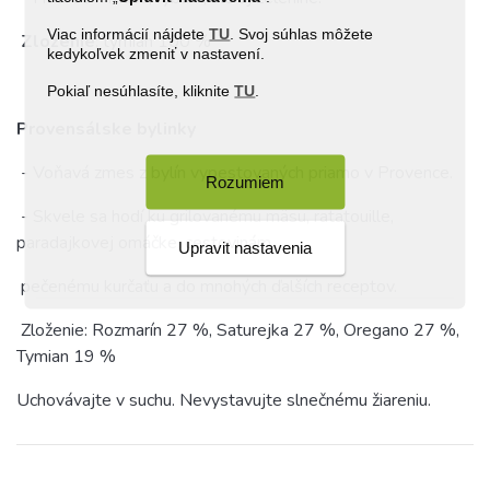
Viac informácií nájdete
TU
. Svoj súhlas môžete
Zloženie
: tymian 100 %
kedykoľvek zmeniť v nastavení.
Pokiaľ nesúhlasíte, kliknite
TU
.
Provensálske bylinky
- Voňavá zmes z bylín vypestovaných priamo v Provence.
Rozumiem
- Skvele sa hodí ku grilovanému mäsu, ratatouille,
paradajkovej omáčke, cestovinám,
Upravit nastavenia
pečenému kurčaťu a do mnohých ďalších receptov.
Zloženie: Rozmarín 27 %, Saturejka 27 %, Oregano 27 %,
Tymian 19 %
Uchovávajte v suchu. Nevystavujte slnečnému žiareniu.