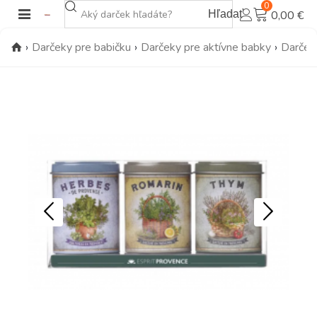
0
Hľadať
0,00 €
›
Darčeky pre babičku
›
Darčeky pre aktívne babky
›
Darček