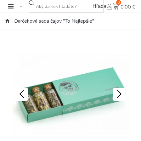
0
Hľadať
0,00 €
›
Darčeková sada čajov "To Najlepšie"