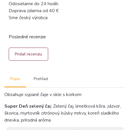
Odosielame do 24 hodín
Doprava zdarma od 40 €
Sme český výrobca
Posledné recenzie
Pridať recenziu
Popis
Prehľad
Obsahuje sypané čaje v skle s korkom:
Super Deň zelený ča
j: Zelený čaj, limetková kôra, zázvor,
škorica, myrtovník citrónový, kúsky mrkvy, koreň sladkého
drievka, prírodná aróma