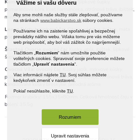
Kamilkové Nebo bylinkový čaj
: Šípkové šupky,
Vážime si vašu dôveru
pomarančová kôra, kvet harmančeka, citrónová tráva, ibištek,
Aby sme mohli naše služby stále zlepšovať, používame
mäta, prírodná aróma
na stránkach
www.babickarstvo.sk
súbory cookies.
Lenon Párty bylinkový čaj
: Citrónová tráva, ibištek, mäta
Používame ich na zaistenie spoľahlivej a bezpečnej
prieporná, prírodná aróma
prevádzky nášho webu. Vďaka tomu pre vás môžeme
web prispôsobiť, aby bol váš zážitok čo najpríjemnejší.
Šťastné Ovocie ovocný čaj
: Kusky jabĺk, ibištek, šípkové
Tlačítkom „
Rozumiem
“ nám umožníte použitie
šupky, baza, kúsky vanilky, prírodná aróma
voliteľných cookies. Spravovať svoje preferencie môžete
tlačidlom „
Upraviť
nastavenia
“.
Ovocná Víla: ovocný čaj
: Kúsky jabĺk, mrkvové kúsky,
Viac informácií nájdete
TU
. Svoj súhlas môžete
plátky mrkvy, šípkové šupky, kvet slnečnice, citrónová tráva,
kedykoľvek zmeniť v nastavení.
kandizované kúsky broskyne, prírodná aróma
Pokiaľ nesúhlasíte, kliknite
TU
.
Rozmer krabičky: 155x35x80mm, Celková hmotnosť čaju v
balení: 35.5g
Rozumiem
Upravit nastavenia