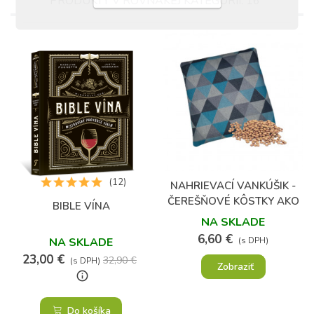
PRODUKTY V ROVNAKEJ KATEGÓRII: 16
(5)
(12)
NAHRIEVACÍ VANKÚŠIK -
ČEREŠŇOVÉ KÔSTKY AKO
BIBLE VÍNA
OBKLAD
NA SKLADE
6,60 €
NA SKLADE
(s DPH)
23,00 €
32,90 €
(s DPH)
Zobraziť
info_outline
Do košíka