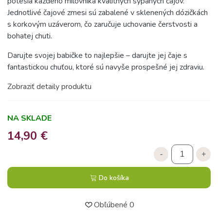
potešia každého milovníka kvalitných sypaných čajov.
Jednotlivé čajové zmesi sú zabalené v sklenených dózičkách
s korkovým uzáverom, čo zaručuje uchovanie čerstvosti a
bohatej chuti.
Darujte svojej babičke to najlepšie – darujte jej čaje s
fantastickou chuťou, ktoré sú navyše prospešné jej zdraviu.
Zobraziť detaily produktu
NA SKLADE
14,90 €
-
+
Do košíka
Obľúbené
0