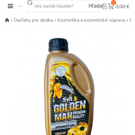
0
Hľadať
0,00 €
›
Darčeky pre dedka
›
Kozmetika a kozmetické súpravy
›
Ma