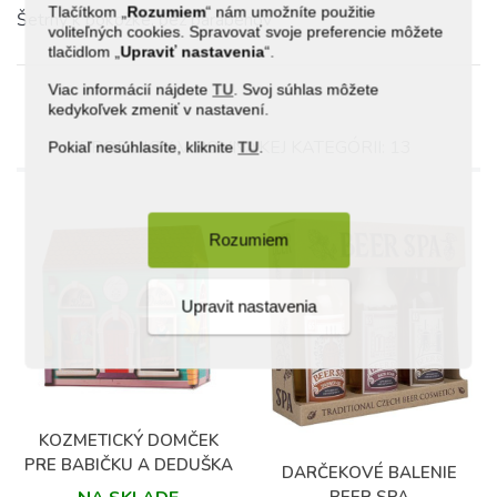
Tlačítkom „
Rozumiem
“ nám umožníte použitie
Šetrný k pokožke, bez parabénov
voliteľných cookies. Spravovať svoje preferencie môžete
tlačidlom „
Upraviť
nastavenia
“.
Viac informácií nájdete
TU
. Svoj súhlas môžete
kedykoľvek zmeniť v nastavení.
PRODUKTY V ROVNAKEJ KATEGÓRII: 13
Pokiaľ nesúhlasíte, kliknite
TU
.
Rozumiem
Upravit nastavenia
KOZMETICKÝ DOMČEK
PRE BABIČKU A DEDUŠKA
DARČEKOVÉ BALENIE
BEER SPA