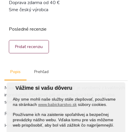
Doprava zdarma od 40 €
Sme český výrobca
Posledné recenzie
Pridať recenziu
Popis
Prehľad
Maxi sprchový gél pre mužov 5 v 1 je vyrobený z kvalitných
Vážime si vašu dôveru
ingrediencií. Sprchový gél je pre mužov, ktorí sa o seba
Aby sme mohli naše služby stále zlepšovať, používame
starajú a chcú sa cítiť sviežo po každej sprche.
na stránkach
www.babickarstvo.sk
súbory cookies.
Rozmer: 6 × 13 × 22 cm
Používame ich na zaistenie spoľahlivej a bezpečnej
prevádzky nášho webu. Vďaka tomu pre vás môžeme
Hmotnosť: 1,1 kg
web prispôsobiť, aby bol váš zážitok čo najpríjemnejší.