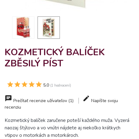
KOZMETICKÝ BALÍČEK
ZBĚSILÝ PÍST
5.0
(1 hodnocení)
Prečítať recenzie užívateľov (1)
Napíšte svoju
recenziu
Kozmetický balíček zaručene poteší každého muža. Vyzerá
naozaj štýlovo a vo vnútri nájdete aj
niekoľko krátkych
vtipov o motorkách a motorkároch.