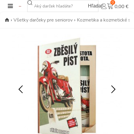
0
Hľadať
0,00 €
›
Všetky darčeky pre seniorov
›
Kozmetika a kozmetické sú