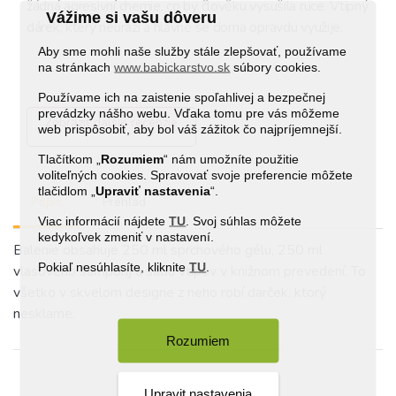
žádná agresivní chemie, co by člověku vysušila ruce. Vtipný 
Vážime si vašu dôveru
dárek, který neurazí a hlavně se doma opravdu využije.
Aby sme mohli naše služby stále zlepšovať, používame
na stránkach
www.babickarstvo.sk
súbory cookies.
Používame ich na zaistenie spoľahlivej a bezpečnej
prevádzky nášho webu. Vďaka tomu pre vás môžeme
Zobraziť ďalšie recenzie
web prispôsobiť, aby bol váš zážitok čo najpríjemnejší.
Tlačítkom „
Rozumiem
“ nám umožníte použitie
voliteľných cookies. Spravovať svoje preferencie môžete
tlačidlom „
Upraviť
nastavenia
“.
Popis
Prehľad
Viac informácií nájdete
TU
. Svoj súhlas môžete
kedykoľvek zmeniť v nastavení.
Balenie obsahuje 250 ml sprchového gélu, 250 ml
Pokiaľ nesúhlasíte, kliknite
TU
.
vlasového šampónj a sadu vtipov v knižnom prevedení. To
všetko v skvelom designe z neho robí darček, ktorý
nesklame.
Rozumiem
Upravit nastavenia