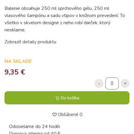
Balenie obsahuje 250 ml sprchového gélu, 250 ml
vlasového šampónu a sadu vtipov v knižnom prevedení. To
všetko v skvelom designe z neho robí darček, ktorý
nesklame.
Zobraziť detaily produktu
NA SKLADE
9,35 €
-
+
Do košíka
Obľúbené
0
Odosielame do 24 hodín
Doprava zdarma od 40 €