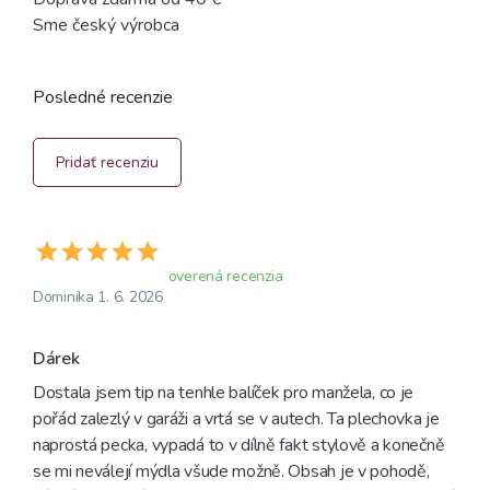
Sme český výrobca
Posledné recenzie
Pridať recenziu
overená recenzia
Dominika 1. 6. 2026
Dárek 
Dostala jsem tip na tenhle balíček pro manžela, co je 
pořád zalezlý v garáži a vrtá se v autech. Ta plechovka je 
naprostá pecka, vypadá to v dílně fakt stylově a konečně 
se mi neválejí mýdla všude možně. Obsah je v pohodě, 