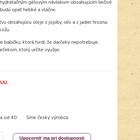
 hydratačným gélovým návlekom obsahujúcim liečivé
y budú opäť hebké a vláčne.
u obsahujúcu oleje z jojoby, olív a z jadier hrozna,
kožu.
babičku, ktorá tvrdí, že darčeky nepotrebuje,
čekom, ktorý určite využije.
JU.
a od 40
Sme český výrobca
Upozorniť ma pri dostupnosti