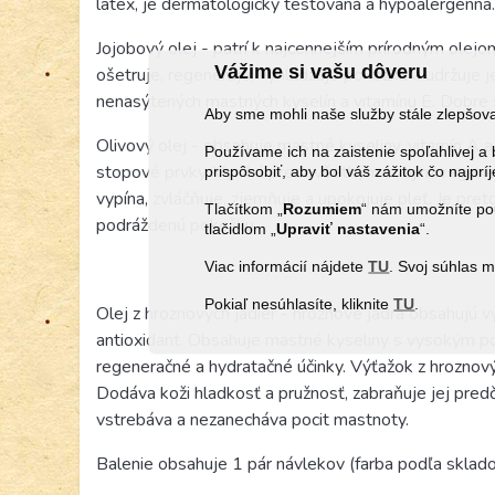
latex, je dermatologicky testovaná a hypoalergénna.
Jojobový olej - patrí k najcennejším prírodným olejo
Vážime si vašu dôveru
ošetruje, regeneruje, vyhladzuje pokožku a udržuje 
nenasýtených mastných kyselín a vitamínu E. Dobre 
Aby sme mohli naše služby stále zlepšo
Olivový olej - obsahuje mastné kyseliny, vitamín A a E
Používame ich na zaistenie spoľahlivej
stopové prvky. Vyniká predovšetkým svojimi regener
prispôsobiť, aby bol váš zážitok čo najprí
vypína, zvláčňuje, zjemňuje a upokojuje pleť. Je pre
Tlačítkom „
Rozumiem
“ nám umožníte pou
podráždenú pokožku.
tlačidlom „
Upraviť
nastavenia
“.
Viac informácií nájdete
TU
. Svoj súhlas 
Pokiaľ nesúhlasíte, kliknite
TU
.
Olej z hroznových jadier - hroznové jadrá obsahujú v
antioxidant. Obsahuje mastné kyseliny s vysokým pod
regeneračné a hydratačné účinky. Výťažok z hroznový
Dodáva koži hladkosť a pružnosť, zabraňuje jej pred
vstrebáva a nezanecháva pocit mastnoty.
Balenie obsahuje 1 pár návlekov (farba podľa sklad