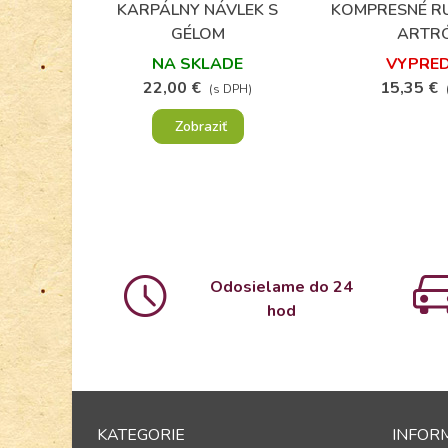
KARPÁLNY NÁVLEK S
KOMPRESNÉ RU
Obľúbené
Obľú
GÉLOM
ARTR
NA SKLADE
VYPRE
22,00 €
15,35 €
(s DPH)
Zobraziť
Odosielame do 24
hod
KATEGORIE
INFOR