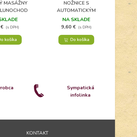
Ý MASÁŽNY
NOŽNICE S
TLAKOM
Obľúbené
Obľúbené
/LUNOCHOD
AUTOMATICKÝM
PAŽU 
OTVÁRANÍM
SKLADE
NA SKLADE
 €
9,60 €
4
(s DPH)
(s DPH)
o košíka
Do košíka
ýrobca
Sympatická
infolinka
KONTAKT