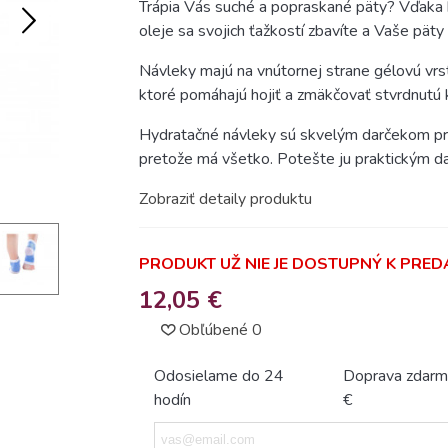
Trápia Vás suché a popraskané päty? Vďaka
oleje sa svojich ťažkostí zbavíte a Vaše pät
Návleky majú na vnútornej strane gélovú vrstv
ktoré pomáhajú hojiť a zmäkčovať stvrdnutú 
Hydratačné návleky sú skvelým darčekom pre 
pretože má všetko. Potešte ju praktickým dar
Zobraziť detaily produktu
PRODUKT UŽ NIE JE DOSTUPNÝ K PREDA
12,05 €
Obľúbené
0
Odosielame do 24
Doprava zdarm
hodín
€