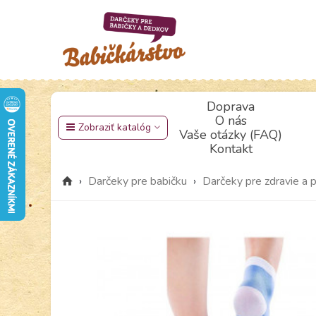
Doprava
O nás
Zobraziť katalóg
Vaše otázky (FAQ)
Kontakt
›
Darčeky pre babičku
›
Darčeky pre zdravie a 