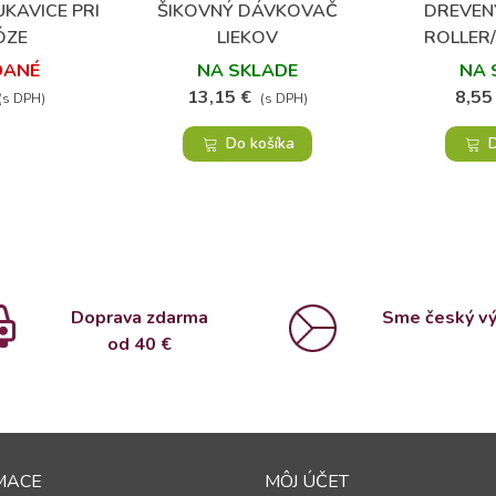
KAVICE PRI
ŠIKOVNÝ DÁVKOVAČ
DREVEN
bené
Obľúbené
ÓZE
LIEKOV
ROLLER
DANÉ
NA SKLADE
NA 
13,15 €
8,55
(s DPH)
(s DPH)
Do košíka
D
Doprava zdarma
Sme český v
od 4
0 €
MACE
MÔJ ÚČET