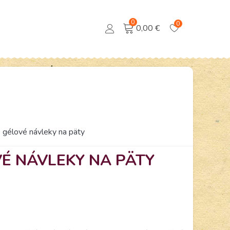
0
0
0,00 €
 gélové návleky na päty
É NÁVLEKY NA PÄTY