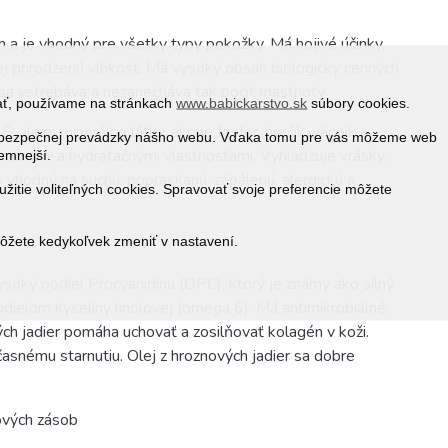
m a je vhodný pre všetky typy pokožky. Má hojivé účinky,
jej prirodzenú vlhkosť. Má vysoký obsah biologicky cenných
sa vstrebáva a nezanecháva tak pocit mastnoty.
vať, používame na stránkach
www.babickarstvo.sk
súbory cookies.
, ale aj minerálne látky, ako je fosfor, horčík, vápnik a
 a bezpečnej prevádzky nášho webu. Vďaka tomu pre vás môžeme web
ačnými a hydratačnými vlastnosťami. Vyhladzuje vrásky,
jemnejší.
to vhodný na suchú, popraskanú, zápálenú, alergickú a
žitie voliteľných cookies. Spravovať svoje preferencie môžete
môžete kedykoľvek zmeniť v nastavení.
ysoký podiel Procyanidinu (OPC), ktorý je známy ako silný
ielom kyseliny linolovej (omega 6). Má antimikrobiálné,
ch jadier pomáha uchovať a zosilňovať kolagén v koži.
časnému starnutiu. Olej z hroznových jadier sa dobre
ových zásob