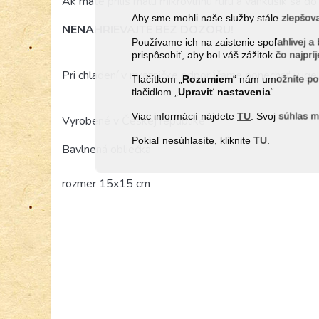
Ak máte príliš malú mikrovlnnú rúru a vankúšik sa do 
Aby sme mohli naše služby stále zlepšo
NENAHRIEVAJTE BEZ DOZORU!
Používame ich na zaistenie spoľahlivej
prispôsobiť, aby bol váš zážitok čo najprí
Pri chladení v mrazničke odporúčame ponechať v igeli
Tlačítkom „
Rozumiem
“ nám umožníte pou
tlačidlom „
Upraviť
nastavenia
“.
Viac informácií nájdete
TU
. Svoj súhlas 
Vyrobené v Českej republike
Pokiaľ nesúhlasíte, kliknite
TU
.
Bavlnená obliečka
rozmer 15x15 cm