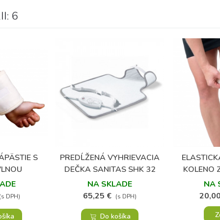
: 6
ÁPÄSTIE S
PREDĹŽENÁ VYHRIEVACIA
ELASTICK
bené
Obľúbené
VLNOU
DEČKA SANITAS SHK 32
KOLENO Z
LADE
NA SKLADE
NA 
65,25 €
20,00
(s DPH)
(s DPH)
Z
ošíka
Do košíka