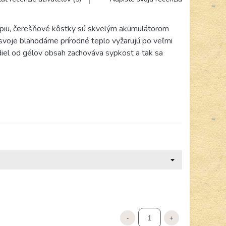
erapiu, čerešňové kôstky sú skvelým akumulátorom
 svoje blahodárne prírodné teplo vyžarujú po veľmi
diel od gélov obsah zachováva sypkost a tak sa
-
+