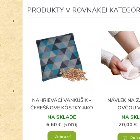
PRODUKTY V ROVNAKEJ KATEGÓRII
(5)
NAHRIEVACÍ VANKÚŠIK -
NÁVLEK NA Z
Obľúbené
Obľú
ČEREŠŇOVÉ KÔSTKY AKO
OVČOU 
OBKLAD
NA SKLADE
NA SK
6,60 €
20,00 €
(s DPH)
Zobraziť
Do k