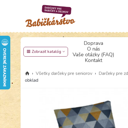
Doprava
O nás
Zobraziť katalóg
Vaše otázky (FAQ)
Kontakt
›
Všetky darčeky pre seniorov
›
Darčeky pre zd
obklad