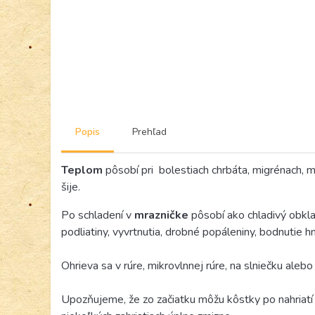
Popis
Prehľad
Teplom
pôsobí pri bolestiach chrbáta, migrénach, m
šije.
Po schladení v
mrazničke
pôsobí ako chladivý obkla
podliatiny, vyvrtnutia, drobné popáleniny, bodnutie
Ohrieva sa v rúre, mikrovlnnej rúre, na slniečku alebo
Upozňujeme, že zo začiatku môžu kôstky po nahriatí p