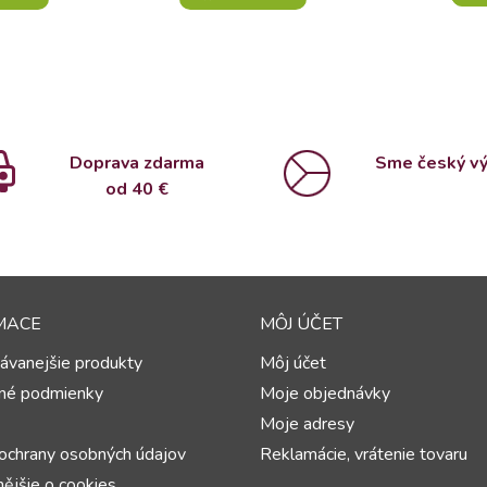
Doprava zdarma
Sme český v
od 4
0 €
MACE
MÔJ ÚČET
ávanejšie produkty
Môj účet
né podmienky
Moje objednávky
Moje adresy
ochrany osobných údajov
Reklamácie, vrátenie tovaru
ějšie o cookies