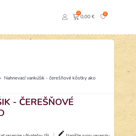
0
0
0,00 €
›
Nahrievací vankúšik - čerešňové kôstky ako
IK - ČEREŠŇOVÉ
D
tať recenzie užívateľov (5)
Napíšte svoju recenziu