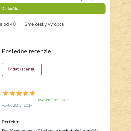
Do košíka
a od 40
Sme český výrobca
Posledné recenzie
Pridať recenziu
overená recenzia
Pavlič 28. 3. 2017
Perfektní
Používám ho na MS bolesti a neskutečně pomůže. 