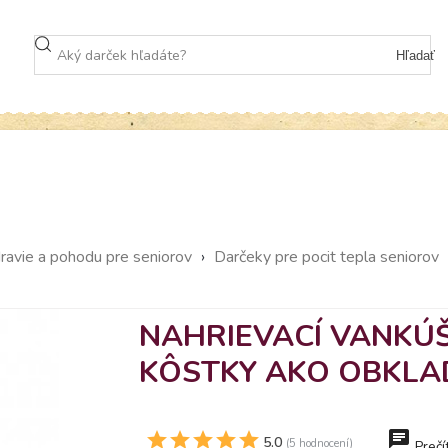
Hľadať
ravie a pohodu pre seniorov
›
Darčeky pre pocit tepla seniorov
NAHRIEVACÍ VANKÚŠ
KÔSTKY AKO OBKLA
5.0
(5 hodnocení)
Prečí