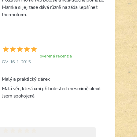
Mamka si jej zase dává různě na záda, lepší než 
thermoform.
overená recenzia
G.V. 16. 1. 2015
Malý a praktický dárek
Malá věc, která umí při bolestech nesmírně ulevit. 
Jsem spokojená. 