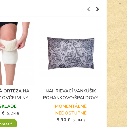
(7)
Á ORTÉZA NA
NAHRIEVACÍ VANKÚŠIK
ELAST
Obľúbené
Obľúbené
 OVČEJ VLNY
POHÁNKOVO/ŠPALDOVÝ
LAKE
SKLADE
MOMENTÁLNĚ
 €
NEDOSTUPNÉ
2
(s DPH)
9,30 €
(s DPH)
obraziť