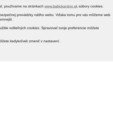
nej nezmestí, nenahrievajte ho v mikrovlnnej rúre!
vať, používame na stránkach
www.babickarstvo.sk
súbory cookies.
 a bezpečnej prevádzky nášho webu. Vďaka tomu pre vás môžeme web
jemnejší.
tovom vrecku, po schladení bez igelitu prikladať.
žitie voliteľných cookies. Spravovať svoje preferencie môžete
môžete kedykoľvek zmeniť v nastavení.