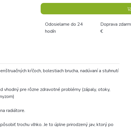
Odosielame do 24
Doprava zdarm
hodín
€
enštruačných kŕčoch, bolestiach brucha, nadúvaní a stuhnutí
d vhodný pre rôzne zdravotné problémy (zápaly, otoky,
 hmyzom)
 na radiátore.
ôsobiť trochu vlhko. Je to úplne prirodzený jav, ktorý po