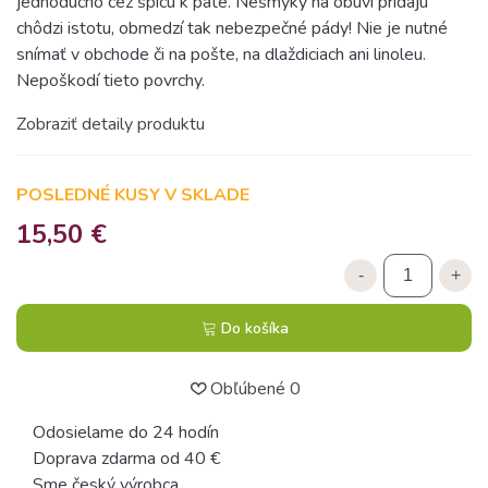
jednoducho cez špicu k päte. Nešmyky na obuvi pridajú
chôdzi istotu, obmedzí tak nebezpečné pády! Nie je nutné
snímať v obchode či na pošte, na dlaždiciach ani linoleu.
Nepoškodí tieto povrchy.
Zobraziť detaily produktu
POSLEDNÉ KUSY V SKLADE
15,50 €
-
+
Do košíka
Obľúbené
0
Odosielame do 24 hodín
Doprava zdarma od 40 €
Sme český výrobca