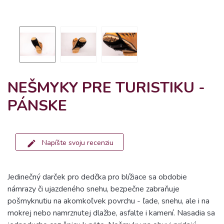
NEŠMYKY PRE TURISTIKU -
PÁNSKE
Napíšte svoju recenziu
Jedinečný darček pro dedčka pro blížiace sa obdobie
námrazy či ujazdeného snehu,
bezpečne zabraňuje
pošmyknutiu na akomkoľvek povrchu - ľade, snehu, ale i na
mokrej nebo namrznutej dlažbe, asfalte i kamení.
Nasadia sa