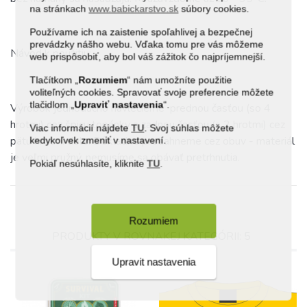
na stránkach
www.babickarstvo.sk
súbory cookies.
Používame ich na zaistenie spoľahlivej a bezpečnej
prevádzky nášho webu. Vďaka tomu pre vás môžeme
Návod k použitiu:
web prispôsobiť, aby bol váš zážitok čo najpríjemnejší.
Tlačítkom „
Rozumiem
“ nám umožníte použitie
voliteľných cookies. Spravovať svoje preferencie môžete
tlačidlom „
Upraviť
nastavenia
“.
Výrobok jednoducho navlečieme prednou časťou (so 4
hrotmi) cez špicu topánky a zadnou časťou (s 2 hrotmi) cez
Viac informácií nájdete
TU
. Svoj súhlas môžete
pätu hrotmi dole. Dôkladne pretiahneme cez obuv - materiál
kedykoľvek zmeniť v nastavení.
je veľmi pružný, nemusíme sa obávať pretrhnutia.
Pokiaľ nesúhlasíte, kliknite
TU
.
Rozumiem
PRODUKTY V ROVNAKEJ KATEGÓRII: 5
Upravit nastavenia