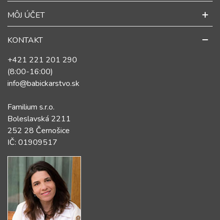
MÔJ ÚČET
KONTAKT
+421 221 201 290
(8:00-16:00)
info@babickarstvo.sk
Familium s.r.o.
Boleslavská 2211
252 28 Černošice
IČ: 01909517