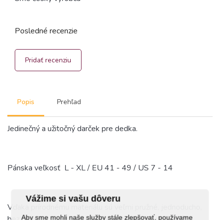
Posledné recenzie
Pridať recenziu
Popis
Prehľad
Jedinečný a užitočný darček pre dedka.
Pánska veľkosť L - XL / EU 41 - 49 / US 7 - 14
Vážime si vašu dôveru
Vďaka prírodnému materiálu sú veľmi pružné, jednoducho,
Aby sme mohli naše služby stále zlepšovať, používame
bez námahy sa nasadzujú. Mrazuvzdorné až do -35°C.