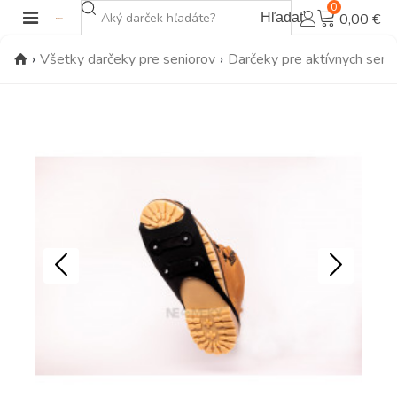
0
Hľadať
0,00 €
›
Všetky darčeky pre seniorov
›
Darčeky pre aktívnych seni