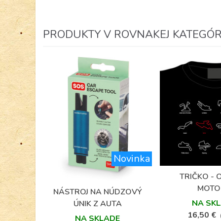
PRODUKTY V ROVNAKEJ KATEGÓRII
Novinka
TRIČKO -
Obľú
MOTO
NÁSTROJ NA NÚDZOVÝ
Obľúbené
NA SK
ÚNIK Z AUTA
16,50 €
NA SKLADE