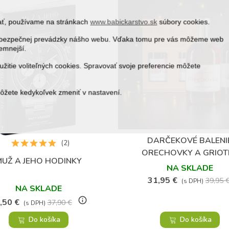
vať, používame na stránkach
www.babickarstvo.sk
súbory cookies.
 a bezpečnej prevádzky nášho webu. Vďaka tomu pre vás môžeme web
jemnejší.
žitie voliteľných cookies. Spravovať svoje preferencie môžete
môžete kedykoľvek zmeniť v nastavení.
(4)
DARČEKOVÉ BALENI
Obľúbené
(2)
ORECHOVKY A GRIOT
UŽ A JEHO HODINKY
Obľúbené
NA SKLADE
31,95 €
39,95 
(s DPH)
NA SKLADE
info_outline
,50 €
37,90 €
(s DPH)
Do košíka
Do košíka