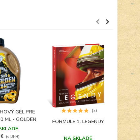
(2)
HOVÝ GÉL PRE
TRIČKO
Obľúbené
0 ML - GOLDEN
FORMULE 1: LEGENDY
Obľúbené
MAN
SKLADE
 €
1
(s DPH)
NA SKLADE