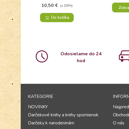
10,50 €
(s DPH)
Zobra
Do košíka
Odosielame do 24
hod
KATEGORIE
INFOR
NOVINKY
Najpred
Darčekové knihy a knihy spomienok
Obchod
Darčeky k narodeninám
O nás