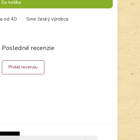
Do košíka
a od 40
Sme český výrobca
Posledné recenzie
Pridať recenziu