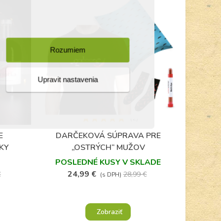
Rozumiem
Upravit nastavenia
(2)
E
DARČEKOVÁ SÚPRAVA PRE
Obľúbené
KY
„OSTRÝCH“ MUŽOV
POSLEDNÉ KUSY V SKLADE
24,99 €
€
28,99 €
(s DPH)
Zobraziť