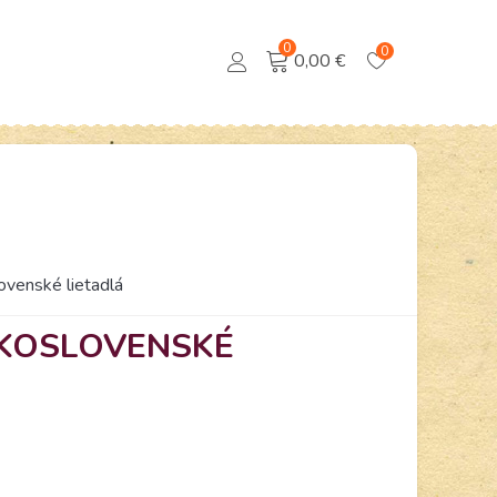
0
0
0,00 €
ovenské lietadlá
SKOSLOVENSKÉ