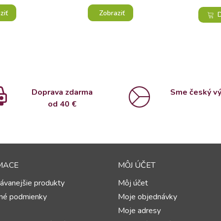
ziť
Zobraziť
D
Doprava zdarma
Sme český v
od 4
0 €
MACE
MÔJ ÚČET
ávanejšie produkty
Môj účet
né podmienky
Moje objednávky
Moje adresy