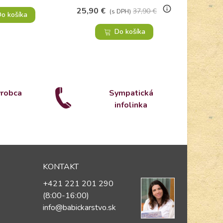
info_outline
25,90 €
37,90 €
(s DPH)
o košíka
Do košíka
ýrobca
Sympatická
infolinka
KONTAKT
+421 221 201 290
(8:00-16:00)
info@babickarstvo.sk