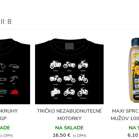
: 8
(1)
 OKRUHY
TRIČKO NEZABUDNUTEĽNÉ
MAXI SPRC
bené
Obľúbené
GP
MOTORKY
MUŽOV 100
LADE
NA SKLADE
NA 
16,50 €
6,10
(s DPH)
(s DPH)