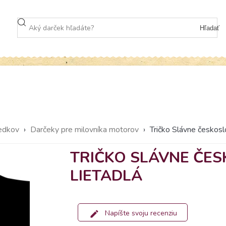
Hľadať
dedkov
›
Darčeky pre milovníka motorov
›
Tričko Slávne českosl
TRIČKO SLÁVNE ČE
LIETADLÁ
Napíšte svoju recenziu