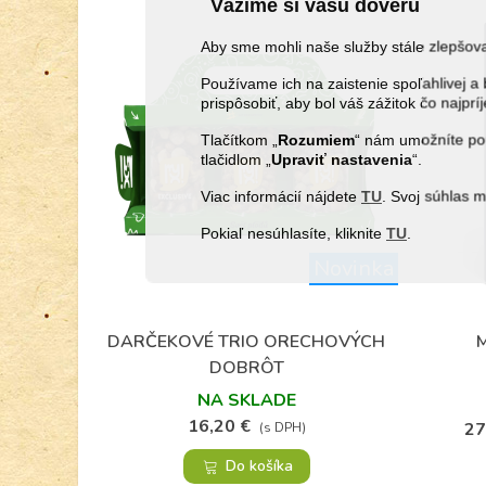
Vážime si vašu dôveru
Aby sme mohli naše služby stále zlepšo
Používame ich na zaistenie spoľahlivej
prispôsobiť, aby bol váš zážitok čo najprí
Tlačítkom „
Rozumiem
“ nám umožníte pou
tlačidlom „
Upraviť
nastavenia
“.
Viac informácií nájdete
TU
. Svoj súhlas 
Pokiaľ nesúhlasíte, kliknite
TU
.
Novinka
DARČEKOVÉ TRIO ORECHOVÝCH
M
Obľúbené
DOBRÔT
NA SKLADE
16,20 €
27
(s DPH)
Do košíka