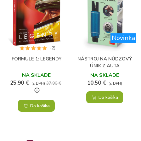
Novinka
(2)
FORMULE 1: LEGENDY
NÁSTROJ NA NÚDZOVÝ
ÚNIK Z AUTA
NA SKLADE
NA SKLADE
25,90 €
10,50 €
37,90 €
(s DPH)
(s DPH)
info_outline
Do košíka
Do košíka