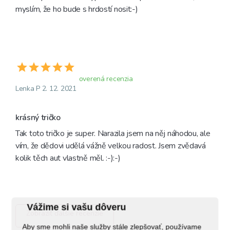
myslím, že ho bude s hrdostí nosit:-)
overená recenzia
Lenka P 2. 12. 2021
krásný tričko
Tak toto tričko je super. Narazila jsem na něj náhodou, ale 
vím, že dědovi udělá vážně velkou radost. Jsem zvědavá 
kolik těch aut vlastně měl. :-):-)
Vážime si vašu dôveru
Zobraziť ďalšie recenzie
Aby sme mohli naše služby stále zlepšovať, používame