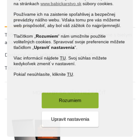
na stránkach
www.babickarstvo.sk
súbory cookies.
Používame ich na zaistenie spoľahlivej a bezpečnej
Popis
Prehľad
prevádzky nášho webu. Vďaka tomu pre vás môžeme
web prispôsobiť, aby bol váš zážitok čo najpríjemnejší.
Tričko je vyrobené zo 100 % bavlny, 150 g, čierne s bielym
Tlačítkom „
Rozumiem
“ nám umožníte použitie
voliteľných cookies. Spravovať svoje preferencie môžete
a farebnou potlačou.
tlačidlom „
Upraviť
nastavenia
“.
Dostupné je vo veľkostiach M, L, XL a XXL.
Viac informácií nájdete
TU
. Svoj súhlas môžete
kedykoľvek zmeniť v nastavení.
Tabuľka veľkostí
TU
Pokiaľ nesúhlasíte, kliknite
TU
.
MOHLO BY SA VÁM TIEŽ PÁČIŤ
Rozumiem
Upravit nastavenia