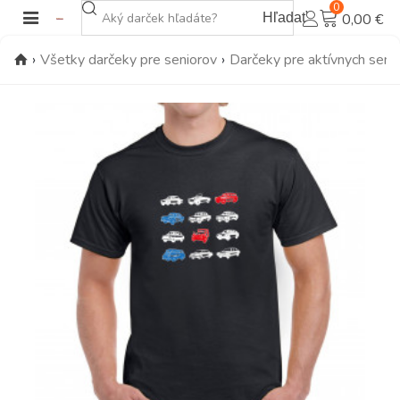
0
Hľadať
0,00 €
›
Všetky darčeky pre seniorov
›
Darčeky pre aktívnych seni