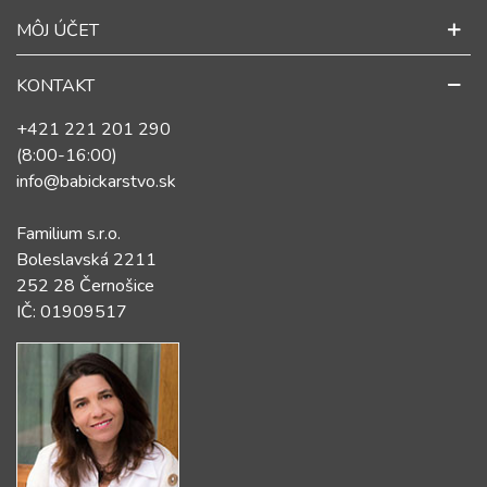
MÔJ ÚČET
KONTAKT
+421 221 201 290
(8:00-16:00)
info@babickarstvo.sk
Familium s.r.o.
Boleslavská 2211
252 28 Černošice
IČ: 01909517