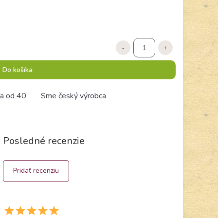
-
+
Do košíka
a od 40
Sme český výrobca
Posledné recenzie
Pridať recenziu