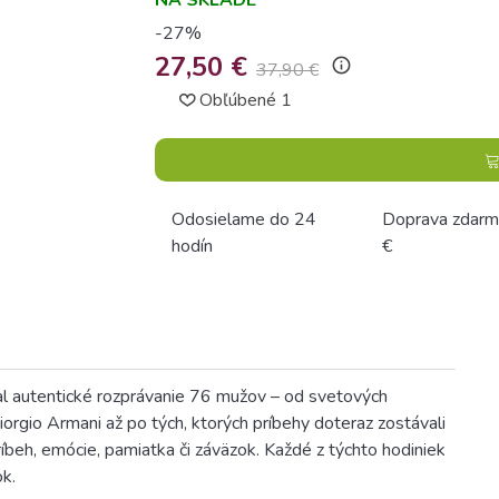
NA SKLADE
-27%
27,50 €
info_outline
37,90 €
Obľúbené
1
Odosielame do 24
Doprava zdarm
hodín
€
ral autentické rozprávanie 76 mužov – od svetových
rgio Armani až po tých, ktorých príbehy doteraz zostávali
íbeh, emócie, pamiatka či záväzok. Každé z týchto hodiniek
ok.