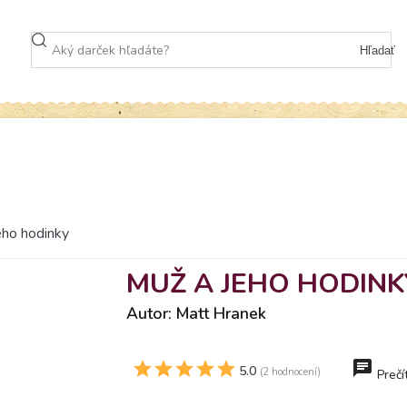
Hľadať
eho hodinky
MUŽ A JEHO HODINK
Autor: Matt Hranek
5.0
(2 hodnocení)
Prečí