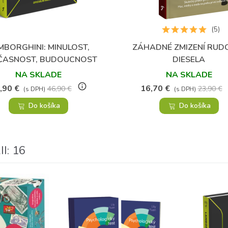
(5)
MBORGHINI: MINULOST,
ZÁHADNÉ ZMIZENÍ RUD
Obľúbené
Obľúbené
ČASNOST, BUDOUCNOST
DIESELA
NA SKLADE
NA SKLADE
info_outline
,90 €
16,70 €
46,90 €
23,90 €
(s DPH)
(s DPH)
Do košíka
Do košíka
I: 16