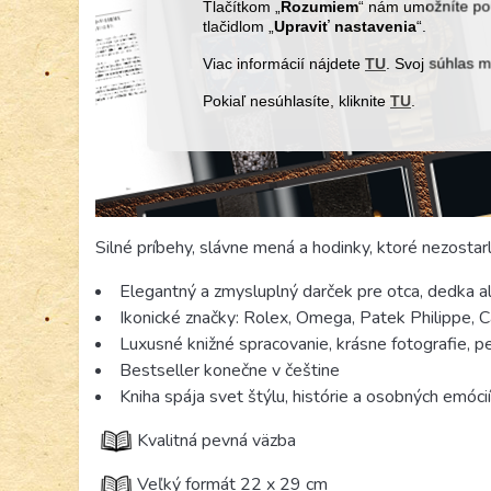
Tlačítkom „
Rozumiem
“ nám umožníte pou
tlačidlom „
Upraviť
nastavenia
“.
Viac informácií nájdete
TU
. Svoj súhlas 
Pokiaľ nesúhlasíte, kliknite
TU
.
Silné príbehy, slávne mená a hodinky, ktoré nezostarl
Elegantný a zmysluplný darček pre otca, dedka a
Ikonické značky: Rolex, Omega, Patek Philippe, C
Luxusné knižné spracovanie, krásne fotografie, 
Bestseller konečne v češtine
Kniha spája svet štýlu, histórie a osobných emóci
Kvalitná pevná väzba
Veľký formát 22 x 29 cm