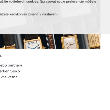
žitie voliteľných cookies. Spravovať svoje preferencie môžete
môžete kedykoľvek zmeniť v nastavení.
i.
lebo partnera
artier, Seiko…
pevná väzba
í.