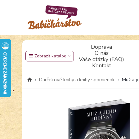
Doprava
O nás
Zobraziť katalóg
Vaše otázky (FAQ)
Kontakt
›
Darčekové knihy a knihy spomienok
›
Muž a j