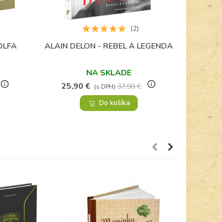
(2)
OLFA
ALAIN DELON - REBEL A LEGENDA
Obľúbené
NA SKLADE
info_outline
info_outline
25,90 €
37,90 €
(s DPH)
Do košíka