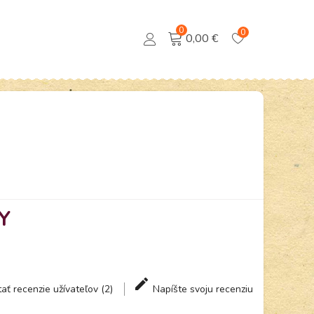
0
0
0,00 €
Y
tať recenzie užívateľov (2)
Napíšte svoju recenziu