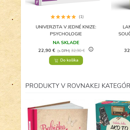
(1)
UNIVERZITA V JEDNÉ KNIZE:
LA
Obľúbené
PSYCHOLOGIE
SOU
NA SKLADE
info_outline
22,90 €
32
32,90 €
(s DPH)
Do košíka
PRODUKTY V ROVNAKEJ KATEGÓRI