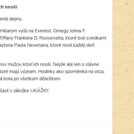
h nosili
ili dejiny.
illarym vyšli na Everest. Omegy Johna F.
iffany Franklina D. Roosevelta, ktoré boli svedkami
aytona Paula Newmana, ktoré nosil každý deň
hov mužov, ktorí ich nosili. Nejde ale len o slávne
 ktoré majú význam. Hodinky ako spomienka na otca.
á bola pri všetkom dôležitom.
j časť v záložke
UKÁŽKY.