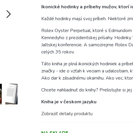
Ikonické hodinky a príbehy mužov, ktorí ic
Každé hodinky majú svoj príbeh. Niektoré zmen
Rolex Oyster Perpetual, ktoré s Edmundom H
Kennedyho z prezidentskej prísahy. Hodinky T
Jaltskej konferencie. A samozrejme Rolex D
celých 35 rokov.
Táto kniha je plná ikonických hodiniek a príbe
značky - ide o vzťah k veciam a udalostiam,
Ako dar k zásadnému okamihu. Ako vec, ktor
Chcete nahliadnuť do knihy? Prelistujte si je
Kniha je v českom jazyku
Zobraziť detaily produktu