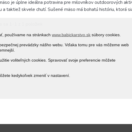
äso je úplne ideálna potravina pre milovníkov outdoorových aktiv
u a taktiež skvele chutí. Sušené mäso má bohatú históriu, ktorá si
e sa 1-1 z 1 položiek
vať, používame na stránkach
www.babickarstvo.sk
súbory cookies.
 a bezpečnej prevádzky nášho webu. Vďaka tomu pre vás môžeme web
jemnejší.
žitie voliteľných cookies. Spravovať svoje preferencie môžete
môžete kedykoľvek zmeniť v nastavení.