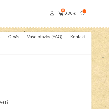
0
0
0,00 €
a
O nás
Vaše otázky (FAQ)
Kontakt
vať?