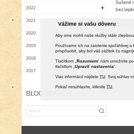
Sušené m
2022
bez lepk
2021
Vážime si vašu dôveru
Zobrazuj
2020
Aby sme mohli naše služby stále zlepšo
2019
Používame ich na zaistenie spoľahlivej
prispôsobiť, aby bol váš zážitok čo najprí
2018
Tlačítkom „
Rozumiem
“ nám umožníte pou
tlačidlom „
Upraviť
nastavenia
“.
2017
Viac informácií nájdete
TU
. Svoj súhlas 
Pokiaľ nesúhlasíte, kliknite
TU
.
BLOG SEARCH