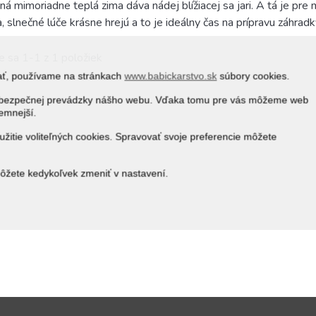
ná mimoriadne teplá zima dáva nádej blížiacej sa jari. A tá je pre
 slnečné lúče krásne hrejú a to je ideálny čas na prípravu záhradk
e sa 1-1 z 1 položiek
vať, používame na stránkach
www.babickarstvo.sk
súbory cookies.
 a bezpečnej prevádzky nášho webu. Vďaka tomu pre vás môžeme web
jemnejší.
žitie voliteľných cookies. Spravovať svoje preferencie môžete
môžete kedykoľvek zmeniť v nastavení.