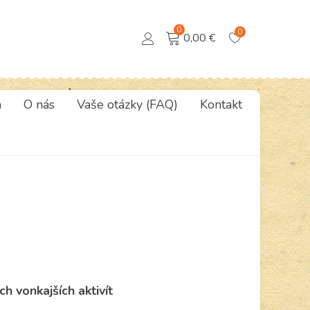
0
0
0,00 €
a
O nás
Vaše otázky (FAQ)
Kontakt
h vonkajších aktivít