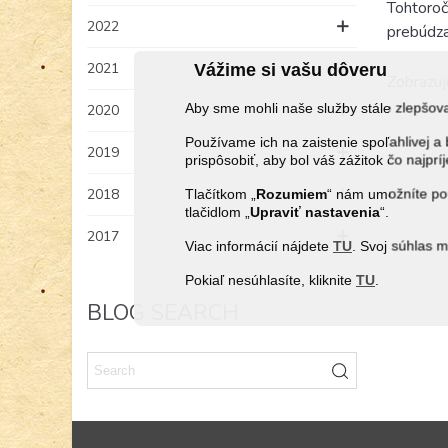
Tohtoroč
2022
prebúdza,
2021
Vážime si vašu dôveru
Zobrazuj
Aby sme mohli naše služby stále zlepšo
2020
Používame ich na zaistenie spoľahlivej
2019
prispôsobiť, aby bol váš zážitok čo najprí
2018
Tlačítkom „
Rozumiem
“ nám umožníte pou
tlačidlom „
Upraviť
nastavenia
“.
2017
Viac informácií nájdete
TU
. Svoj súhlas 
Pokiaľ nesúhlasíte, kliknite
TU
.
BLOG SEARCH