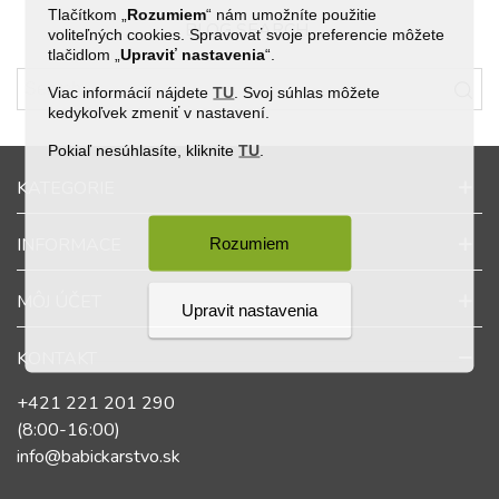
Tlačítkom „
Rozumiem
“ nám umožníte použitie
BLOG SEARCH
voliteľných cookies. Spravovať svoje preferencie môžete
tlačidlom „
Upraviť
nastavenia
“.
Viac informácií nájdete
TU
. Svoj súhlas môžete
kedykoľvek zmeniť v nastavení.
Pokiaľ nesúhlasíte, kliknite
TU
.
KATEGORIE
INFORMACE
Rozumiem
MÔJ ÚČET
Upravit nastavenia
KONTAKT
+421 221 201 290
(8:00-16:00)
info@babickarstvo.sk