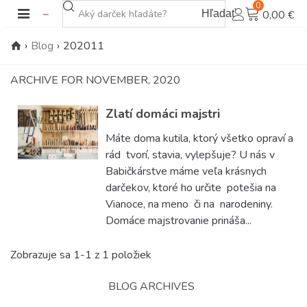
0
Hľadať
0,00 €
›
Blog
›
202011
ARCHIVE FOR NOVEMBER, 2020
Zlatí domáci majstri
Máte doma kutila, ktorý všetko opraví a
rád tvorí, stavia, vylepšuje? U nás v
Babičkárstve máme veľa krásnych
darčekov, ktoré ho určite potešia na
Vianoce, na meno či na narodeniny.
Domáce majstrovanie prináša...
Zobrazuje sa 1-1 z 1 položiek
BLOG ARCHIVES