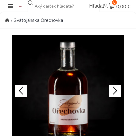
0
Hľadať
0,00 €
›
Svätojánska Orechovka