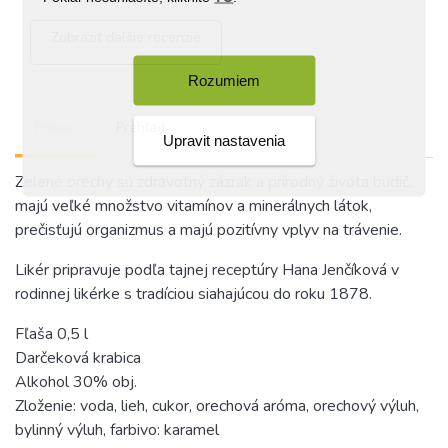
Zobraziť ďalšie recenzie
Rozumiem
Popis
Prehľad
Upravit nastavenia
Zelené orechy sú zdravotný zázrak a prírodný života budič,
majú veľké množstvo vitamínov a minerálnych látok,
prečisťujú organizmus a majú pozitívny vplyv na trávenie.
Likér pripravuje podľa tajnej receptúry Hana Jenčíková v
rodinnej likérke s tradíciou siahajúcou do roku 1878.
Fľaša 0,5 l
Darčeková krabica
Alkohol 30% obj.
Zloženie: voda, lieh, cukor, orechová aróma, orechový výluh,
bylinný výluh, farbivo: karamel