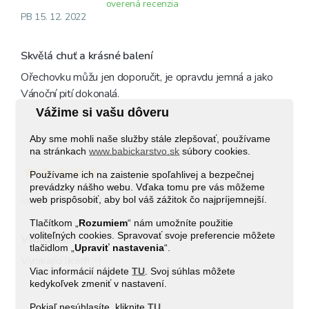
overená recenzia
PB 15. 12. 2022
Skvělá chuť a krásné balení
Ořechovku můžu jen doporučit, je opravdu jemná a jako 
Vánoční pití dokonalá. 
Vážime si vašu dôveru
Aby sme mohli naše služby stále zlepšovať, používame
na stránkach
www.babickarstvo.sk
súbory cookies.
Používame ich na zaistenie spoľahlivej a bezpečnej
overená recenzia
prevádzky nášho webu. Vďaka tomu pre vás môžeme
web prispôsobiť, aby bol váš zážitok čo najpríjemnejší.
Jana B 15. 11. 2022
Tlačítkom „
Rozumiem
“ nám umožníte použitie
voliteľných cookies. Spravovať svoje preferencie môžete
Vynikající!!
tlačidlom „
Upraviť
nastavenia
“.
Vynikající likér!!! :-)
Viac informácií nájdete
TU
. Svoj súhlas môžete
kedykoľvek zmeniť v nastavení.
Pokiaľ nesúhlasíte, kliknite
TU
.