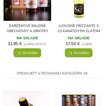
(4)
DARČEKOVÉ BALENIE
LUXUSNÉ FRIZZANTE S
ORECHOVKY A GRIOTKY
23 KARÁTOVÝM ZLATOM
0,75 L
NA SKLADE
NA SKLADE
31,95 €
17,50 €
39,95 €
(s DPH)
(s DPH)
Do košíka
Do košíka
PRODUKTY V ROVNAKEJ KATEGÓRII: 16