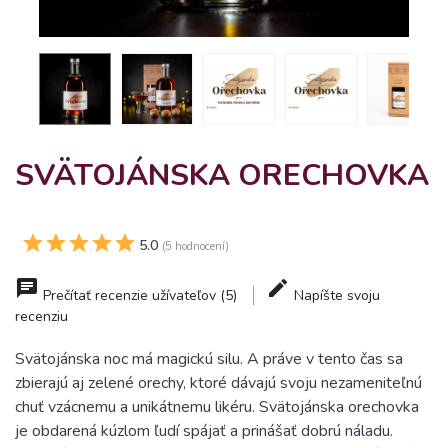
SVÄTOJÁNSKA ORECHOVKA
5.0
(5 hodnocení)
Prečítať recenzie užívateľov (5)
Napíšte svoju
recenziu
Svätojánska noc má magickú silu. A práve v tento čas sa
zbierajú aj zelené orechy, ktoré dávajú svoju nezameniteľnú
chuť vzácnemu a unikátnemu likéru. Svätojánska orechovka
je obdarená kúzlom ľudí spájať a prinášať dobrú náladu.