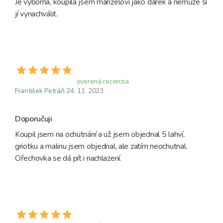
Je výborná, koupila jsem manželovi jako dárek a nemůže si 
jí vynachválit.
overená recenzia
František Petráň 24. 11. 2023
Doporučuji
Koupil jsem na ochutnání a už jsem objednal 5 lahví, 
griotku a malinu jsem objednal, ale zatím neochutnal. 
Ořechovka se dá pít i nachlazení.