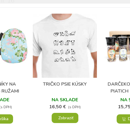
I: 16
ÍKY NA
TRIČKO PSIE KÚSKY
DARČEKO
bené
Obľúbené
 RUŽAMI
PIATICH
KOREN
LADE
NA SKLADE
NA 
16,50 €
15,75
(s DPH)
(s DPH)
Zobraziť
ošíka
D