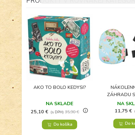
PRODUKTY V ROVNAKEJ KATEGÓRI
(67)
AKO TO BOLO KEDYSI?
NÁKOLENN
Obľúbené
Obľú
ZÁHRADU S
NA SKLADE
NA SK
info_outline
11,75 €
25,10 €
35,90 €
(s DPH)
Do k
Do košíka