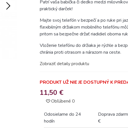
Patrí vaša babička či dedko medzi milovníko
praktický darček!
Majte svoj telefón v bezpečí a po ruke pri j
flexibilným držiakom mobilného telefónu môž
pritom sa bezpečne držať riadidiel oboma ruk
Vloženie telefónu do držiaka je rýchle a bezp
chránia proti otrasom a nárazom na ceste.
Zobraziť detaily produktu
PRODUKT UŽ NIE JE DOSTUPNÝ K PREDA
11,50 €
Obľúbené
0
Odosielame do 24
Doprava zdarm
hodín
€