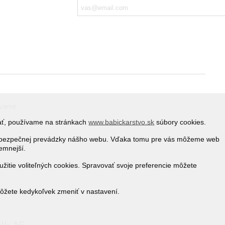
vanie
vať, používame na stránkach
www.babickarstvo.sk
súbory cookies.
 a bezpečnej prevádzky nášho webu. Vďaka tomu pre vás môžeme web
jemnejší.
žitie voliteľných cookies. Spravovať svoje preferencie môžete
môžete kedykoľvek zmeniť v nastavení.