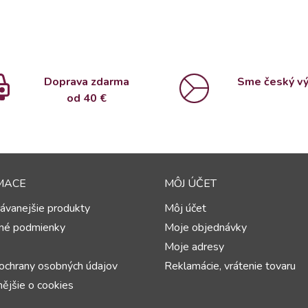
Doprava zdarma
Sme český v
od 4
0 €
MACE
MÔJ ÚČET
ávanejšie produkty
Môj účet
né podmienky
Moje objednávky
Moje adresy
ochrany osobných údajov
Reklamácie, vrátenie tovaru
ějšie o cookies