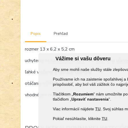
Popis
Prehľad
rozmer 13 x 6,2 x 5,2 cm
Vážime si vašu dôveru
uchytenie na riadidlá pomocou mechanizmu na uťaho
Aby sme mohli naše služby stále zlepšo
ľahké vloženie a vybratie telefónu
Používame ich na zaistenie spoľahlivej
otáčanie o 360°
prispôsobiť, aby bol váš zážitok čo najprí
Tlačítkom „
Rozumiem
“ nám umožníte pou
vhodné pre mobilné telefóny s veľkosťou 4 - 6,5"
tlačidlom „
Upraviť
nastavenia
“.
Viac informácií nájdete
TU
. Svoj súhlas 
Pokiaľ nesúhlasíte, kliknite
TU
.