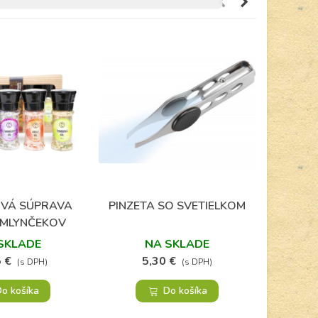
VÁ SÚPRAVA
PINZETA SO SVETIELKOM
TRIČKO
Obľúbené
Obľúbené
 MLYNČEKOV
IA A SOLI
SKLADE
NA SKLADE
 €
5,30 €
1
(s DPH)
(s DPH)
o košíka
Do košíka