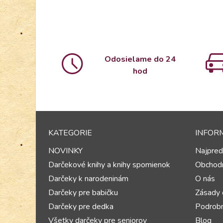
Odosielame do 24
hod
KATEGORIE
INFOR
NOVINKY
Najpred
Darčekové knihy a knihy spomienok
Obchod
Darčeky k narodeninám
O nás
Darčeky pre babičku
Zásady 
Darčeky pre dedka
Podrobn
Všetky darčeky pre seniorov
Blog