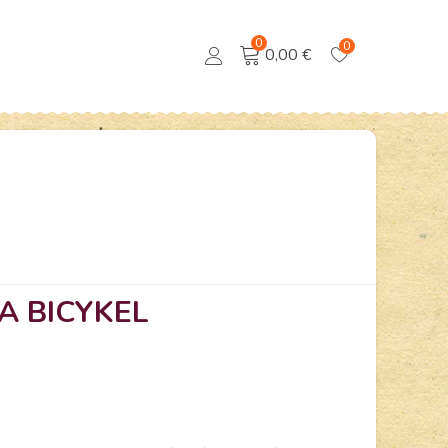
0
0
0,00 €
A BICYKEL