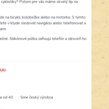
v cyklistiky? Potom pre vás máme skvelý tip na
azde na bicykli, kolobežke alebo na motorke. S týmto
ete v kľude sledovať navigáciu alebo telefonovať a
ami.
ečné. Silikónové pútka zafixujú telefón a zároveň ho
JU.
a od 40
Sme český výrobca