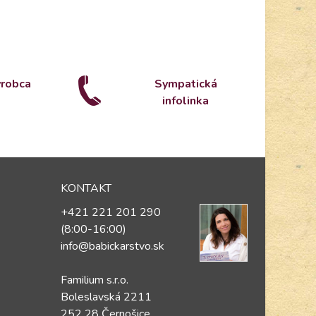
ýrobca
Sympatická
infolinka
KONTAKT
+421 221 201 290
(8:00-16:00)
info@babickarstvo.sk
Familium s.r.o.
Boleslavská 2211
252 28 Černošice