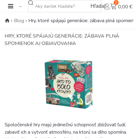
0
Hľadať
0,00 €
›
Blog
›
Hry, ktoré spájajú generácie: zábava plná spomieno
HRY, KTORÉ SPÁJAJÚ GENERÁCIE: ZÁBAVA PLNÁ
SPOMIENOK AJ OBJAVOVANIA
Spoločenské hry majú jedinečnú schopnosť zbližovať ľudí,
zabaviť ich a vytvoriť atmosféru, na ktorú sa dlho spomína.