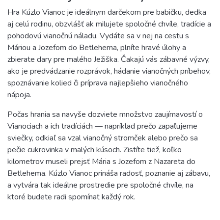
Hra Kúzlo Vianoc je ideálnym darčekom pre babičku, dedka
aj celú rodinu, obzvlášť ak milujete spoločné chvíle, tradície a
pohodovú vianočnú náladu. Vydáte sa v nej na cestu s
Máriou a Jozefom do Betlehema, plníte hravé úlohy a
zbierate dary pre malého Ježiška. Čakajú vás zábavné výzvy,
ako je predvádzanie rozprávok, hádanie vianočných príbehov,
spoznávanie kolied či príprava najlepšieho vianočného
nápoja.
Počas hrania sa navyše dozviete množstvo zaujímavostí o
Vianociach a ich tradíciách — napríklad prečo zapaľujeme
sviečky, odkiaľ sa vzal vianočný stromček alebo prečo sa
pečie cukrovinka v malých kúsoch. Zistíte tiež, koľko
kilometrov museli prejsť Mária s Jozefom z Nazareta do
Betlehema. Kúzlo Vianoc prináša radosť, poznanie aj zábavu,
a vytvára tak ideálne prostredie pre spoločné chvíle, na
ktoré budete radi spomínať každý rok.