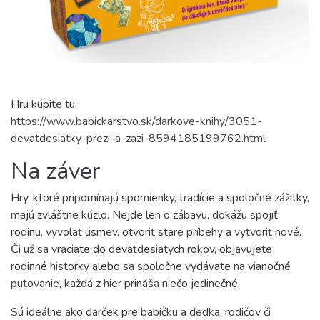
Hru kúpite tu:
https://www.babickarstvo.sk/darkove-knihy/3051-
devatdesiatky-prezi-a-zazi-8594185199762.html
Na záver
Hry, ktoré pripomínajú spomienky, tradície a spoločné zážitky,
majú zvláštne kúzlo. Nejde len o zábavu, dokážu spojiť
rodinu, vyvolať úsmev, otvoriť staré príbehy a vytvoriť nové.
Či už sa vraciate do deväťdesiatych rokov, objavujete
rodinné historky alebo sa spoločne vydávate na vianočné
putovanie, každá z hier prináša niečo jedinečné.
Sú ideálne ako darček pre babičku a dedka, rodičov či