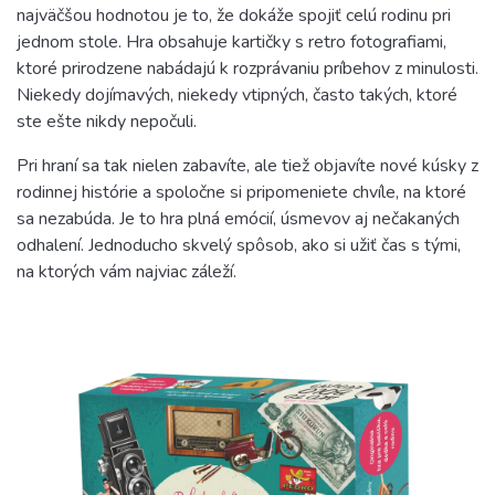
najväčšou hodnotou je to, že dokáže spojiť celú rodinu pri
jednom stole. Hra obsahuje kartičky s retro fotografiami,
ktoré prirodzene nabádajú k rozprávaniu príbehov z minulosti.
Niekedy dojímavých, niekedy vtipných, často takých, ktoré
ste ešte nikdy nepočuli.
Pri hraní sa tak nielen zabavíte, ale tiež objavíte nové kúsky z
rodinnej histórie a spoločne si pripomeniete chvíle, na ktoré
sa nezabúda. Je to hra plná emócií, úsmevov aj nečakaných
odhalení. Jednoducho skvelý spôsob, ako si užiť čas s tými,
na ktorých vám najviac záleží.