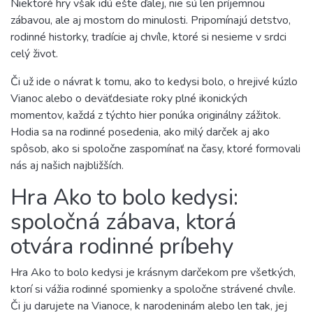
Niektoré hry však idú ešte ďalej, nie sú len príjemnou
zábavou, ale aj mostom do minulosti. Pripomínajú detstvo,
rodinné historky, tradície aj chvíle, ktoré si nesieme v srdci
celý život.
Či už ide o návrat k tomu, ako to kedysi bolo, o hrejivé kúzlo
Vianoc alebo o deväťdesiate roky plné ikonických
momentov, každá z týchto hier ponúka originálny zážitok.
Hodia sa na rodinné posedenia, ako milý darček aj ako
spôsob, ako si spoločne zaspomínať na časy, ktoré formovali
nás aj našich najbližších.
Hra Ako to bolo kedysi:
spoločná zábava, ktorá
otvára rodinné príbehy
Hra Ako to bolo kedysi je krásnym darčekom pre všetkých,
ktorí si vážia rodinné spomienky a spoločne strávené chvíle.
Či ju darujete na Vianoce, k narodeninám alebo len tak, jej