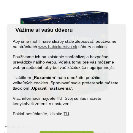
Vážime si vašu dôveru
Aby sme mohli naše služby stále zlepšovať, používame
na stránkach
www.babickarstvo.sk
súbory cookies.
Používame ich na zaistenie spoľahlivej a bezpečnej
prevádzky nášho webu. Vďaka tomu pre vás môžeme
web prispôsobiť, aby bol váš zážitok čo najpríjemnejší.
Tlačítkom „
Rozumiem
“ nám umožníte použitie
voliteľných cookies. Spravovať svoje preferencie môžete
tlačidlom „
Upraviť
nastavenia
“.
Viac informácií nájdete
TU
. Svoj súhlas môžete
kedykoľvek zmeniť v nastavení.
Pokiaľ nesúhlasíte, kliknite
TU
.
Hru kúpite tu: