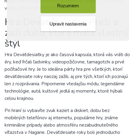
https://www.babickarstvo.sk/darkove-knihy/2279-kuzlo-
Rozumiem
vianoc-8594185199854.html
Hra Deväťdesiatky: Preži a
Upravit nastavenia
zaži dobu, ktorá mala vlastný
štýl
Hra Deväťdesiatky je ako časová kapsula, ktorá vás vráti do
éry, keď frčali ľadvinky, videopožičovne, tamagotchi a prvé
počítačové hry. Je to ideálna párty hra pre všetkých, ktorí
deväťdesiate roky naozaj zažili, aj pre tých, ktorí ich poznajú
len z rozprávania. Pripomenie vtedajšiu módu, legendárne
technológie, autá, kultové jedlá aj momenty, ktoré hýbali
celou krajinou.
Pri hraní si vybavíte zvuk kaziet a diskiet, dobu bez
mobilných telefónov aj internetu, populárne hry, známe
kriminálne prípady alebo atmosféru nezabudnuteľného
víťazstva v Nagane. Deväťdesiate roky boli jednoducho