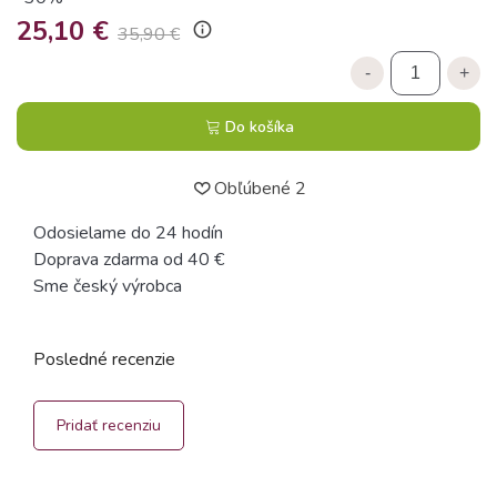
25,10 €
info_outline
35,90 €
-
+
Do košíka
Obľúbené
2
Odosielame do 24 hodín
Doprava zdarma od 40 €
Sme český výrobca
Posledné recenzie
Pridať recenziu