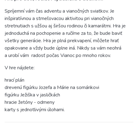
Spríjemní vám čas adventu a vianočných sviatkov. Je
inšpiratívnou a stmeľovacou aktivitou pri vianočných
stretnutiach s užšou aj širšou rodinou či kamarátmi. Hra je
jednoduchá na pochopenie a ručíme za to, že bude baviť
všetky generácie. Hra je plná prekvapení, môžete hrať
opakovane a vždy bude úplne iná. Nikdy sa vám neohrá
a urobí vám radosť počas Vianoc po mnoho rokov.
V hre nájdete:
hrací plán
drevenú figúrku Jozefa a Márie na somárikovi
figúrku Ježiška v jasličkách
hracie žetóny - odmeny
karty s jednotlivými úlohami.