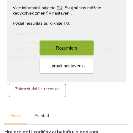
Viac informácií nájdete
TU
. Svoj súhlas môžete
overená recenzia
kedykoľvek zmeniť v nastavení.
Iva 7. 11. 2022
Pokiaľ nesúhlasíte, kliknite
TU
.
Zaujímavá hra
Hru sme si kúpili do rodiny, pretože veľmi radi hráme 
Rozumiem
najrôznejšie hry. Bude to darček pod vianočný stromček, 
spoločné chvíle sú nenahraditeľné
Upravit nastavenia
Zobraziť ďalšie recenzie
Popis
Prehľad
Hra pre deti, rodičov aj babičku s dedkom.