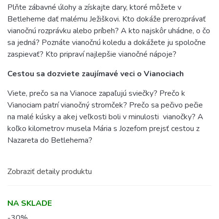
Plňte zábavné úlohy a získajte dary, ktoré môžete v
Betleheme dať malému Ježiškovi. Kto dokáže prerozprávať
vianočnú rozprávku alebo príbeh? A kto najskôr uhádne, o čo
sa jedná? Poznáte vianočnú koledu a dokážete ju spoločne
zaspievať? Kto pripraví najlepšie vianočné nápoje?
Cestou sa dozviete zaujímavé veci o Vianociach
Viete, prečo sa na Vianoce zapaľujú sviečky? Prečo k
Vianociam patrí vianočný stromček? Prečo sa pečivo pečie
na malé kúsky a akej veľkosti boli v minulosti vianočky? A
koľko kilometrov musela Mária s Jozefom prejsť cestou z
Nazareta do Betlehema?
Zobraziť detaily produktu
NA SKLADE
-30%