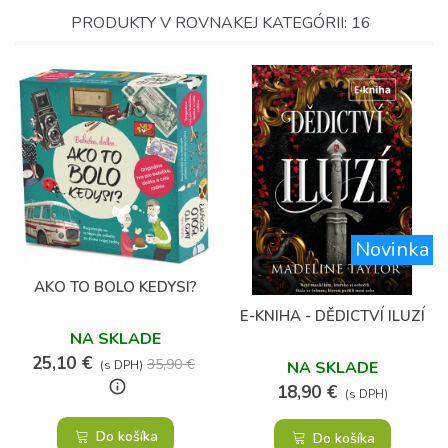
PRODUKTY V ROVNAKEJ KATEGÓRII: 16
Novinka
(67)
(1)
AKO TO BOLO KEDYSI?
E-KNIHA - DĚDICTVÍ ILUZÍ
NA SKLADE
25,10 €
35,90 €
NA SKLADE
(s DPH)
info_outline
18,90 €
(s DPH)
Do košíka
Do košíka