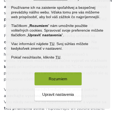
čistiť. Tento proces podporíte
pravidelným pretrepávaním
a vetraním
na čerstvom vzduchu. Materiál si tým zachová
Používame ich na zaistenie spoľahlivej a bezpečnej
prevádzky nášho webu. Vďaka tomu pre vás môžeme
svoju nadýchanosť a mäkkosť, z vlny sa
odvedie
web prispôsobiť, aby bol váš zážitok čo najpríjemnejší.
prebytočné vlhko
a obmedzí sa množenie roztočov. Tiež
prirodzený zápach vlny vetraním rýchlejšie vyprchá.
Tlačítkom „
Rozumiem
“ nám umožníte použitie
voliteľných cookies. Spravovať svoje preferencie môžete
tlačidlom „
Upraviť
nastavenia
“.
Pri čistení vlny používajte
iba prípravky určené na
ošetrenie vlny
, ako je prací prostriedok Lanolin.
Na
Viac informácií nájdete
TU
. Svoj súhlas môžete
očistenie jedného miesta
použite jemnú navlhčenú
kedykoľvek zmeniť v nastavení.
handričku a Lanolín rozmiešaný v rozprašovači s
Pokiaľ nesúhlasíte, kliknite
TU
.
vodou.
Výrobok môžete tiež ručne vyprať vo vlažnom
kúpeli
pri konštantnej teplote do 30 °C. Do vody pridajte
prípravok obsahujúci Lanolín, ktorý vlnu nielen vyčistí ale aj
prirodzene ošetrí.
Rozumiem
Vypraný výrobok
neodstreďujte
, len jemne pokrčte
Upravit nastavenia
a
nechajte vyschnúť
, ideálne vo vodorovnej polohe.
Vlnu
nikdy nesušte na tepelnom telese
, a
vyhnite sa
tiež priamemu slnku
. Nepoužívajte ani sušičku bielizne.