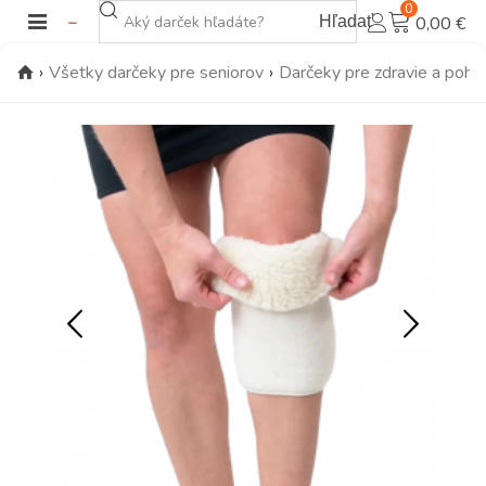
0
Hľadať
0,00 €
›
Všetky darčeky pre seniorov
›
Darčeky pre zdravie a poho