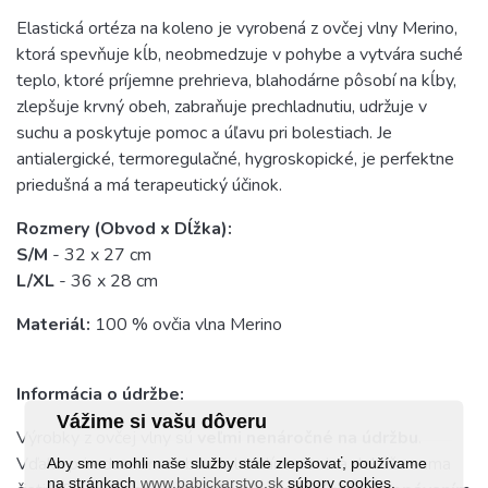
Elastická ortéza na koleno je vyrobená z ovčej vlny Merino,
ktorá spevňuje kĺb, neobmedzuje v pohybe a vytvára suché
teplo, ktoré príjemne prehrieva, blahodárne pôsobí na kĺby,
zlepšuje krvný obeh, zabraňuje prechladnutiu, udržuje v
suchu a poskytuje pomoc a úľavu pri bolestiach. Je
antialergické, termoregulačné, hygroskopické, je perfektne
priedušná a má terapeutický účinok.
Rozmery (Obvod x Dĺžka):
S/M
- 32 x 27 cm
L/XL
- 36 x 28 cm
Materiál:
100 % ovčia vlna Merino
Informácia o údržbe:
Vážime si vašu dôveru
Výrobky z ovčej vlny sú
veľmi nenáročné na údržbu
.
Vďaka prirodzenému obsahu lanolínu sa vlna dokáže sama
Aby sme mohli naše služby stále zlepšovať, používame
na stránkach
www.babickarstvo.sk
súbory cookies.