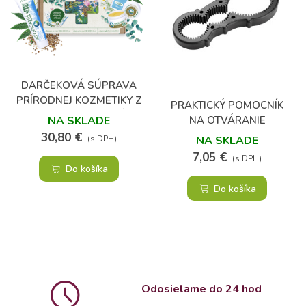
DARČEKOVÁ SÚPRAVA
PRÍRODNEJ KOZMETIKY Z
PRAKTICKÝ POMOCNÍK
KONOPE - ZDRAVÁ
NA OTVÁRANIE
NA SKLADE
POKOŽKA
ZAVÁRACÍCH POHÁROV
30,80 €
NA SKLADE
(s DPH)
7,05 €
(s DPH)
Do košíka
Do košíka
Odosielame do 24 hod