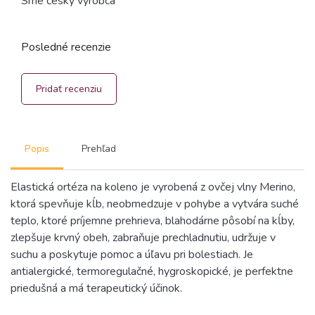
Sme český výrobca
Posledné recenzie
Pridať recenziu
Popis
Prehľad
Elastická ortéza na koleno je vyrobená z ovčej vlny Merino,
ktorá spevňuje kĺb, neobmedzuje v pohybe a vytvára suché
teplo, ktoré príjemne prehrieva, blahodárne pôsobí na kĺby,
zlepšuje krvný obeh, zabraňuje prechladnutiu, udržuje v
suchu a poskytuje pomoc a úľavu pri bolestiach. Je
antialergické, termoregulačné, hygroskopické, je perfektne
priedušná a má terapeutický účinok.