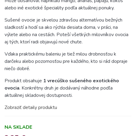
Môže obsahovať napríklad mango, ananás, papáju, kokos
alebo iné exotické špeciality podľa aktuálnej ponuky.
Sušené ovocie je skvelou zdravšou alternatívou bežných
sladkostí a hodí sa ako rýchla desiata doma, v práci, na
výlete alebo na cestách. Poteší všetkých milovníkov ovocia
aj tých, ktorí radi objavujú nové chute.
Vďaka praktickému baleniu je tiež milou drobnosťou k
darčeku alebo pozornosťou pre každého, kto si rád dopraje
niečo dobré.
Produkt obsahuje
1 vrecúško sušeného exotického
ovocia
. Konkrétny druh je dodávaný náhodne podľa
aktuálnej skladovej dostupnosti.
Zobraziť detaily produktu
NA SKLADE