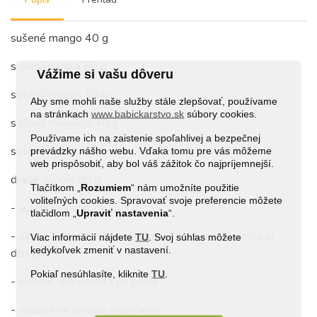
sušené mango 40 g
sušená papája 50 g
Vážime si vašu dôveru
sušený ananás 50 g
Aby sme mohli naše služby stále zlepšovať, používame
na stránkach
www.babickarstvo.sk
súbory cookies.
sušená marakuja 40 g
Používame ich na zaistenie spoľahlivej a bezpečnej
sušený kokos 40 g
prevádzky nášho webu. Vďaka tomu pre vás môžeme
web prispôsobiť, aby bol váš zážitok čo najpríjemnejší.
dračie ovocie 50 g
Tlačítkom „
Rozumiem
“ nám umožníte použitie
voliteľných cookies. Spravovať svoje preferencie môžete
- autentická vôňa aj chuť
tlačidlom „
Upraviť
nastavenia
“.
- ovocie, ktoré dozrelo na strome – priamo v exotickej
Viac informácií nájdete
TU
. Svoj súhlas môžete
kedykoľvek zmeniť v nastavení.
džungli
Pokiaľ nesúhlasíte, kliknite
TU
.
- ideálne ako desiata do práce
- vhodné na varenie aj pečenie