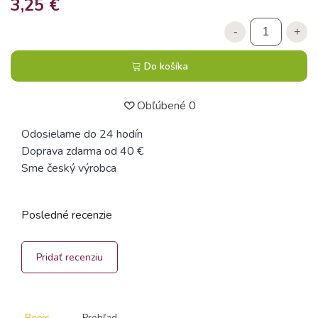
3,25 €
-
+
Do košíka
Obľúbené
0
Odosielame do 24 hodín
Doprava zdarma od 40 €
Sme český výrobca
Posledné recenzie
Pridať recenziu
Popis
Prehľad