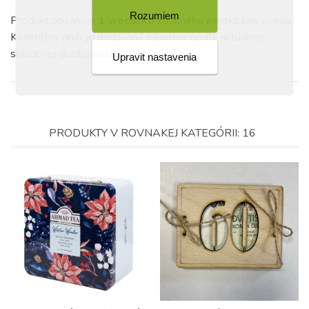
Rozumiem
Produkt obsahuje
1 vrecúško
sušeného exotického ovocia.
Konkrétny druh je dodávaný náhodne podľa aktuálnej
skladovej dostupnosti.
Upravit nastavenia
PRODUKTY V ROVNAKEJ KATEGÓRII: 16