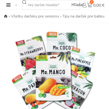
0
Hľadať
0,00 €
›
Všetky darčeky pre seniorov
›
Tipy na darček pre babku a 