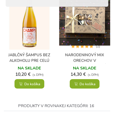
(2)
JABLČNÝ ŠAMPUS BEZ
NARODENINOVÝ MIX
ALKOHOLU PRE CELÚ
ORECHOV V
RODINU
DARČEKOVOM BALENÍ
NA SKLADE
NA SKLADE
10,20 €
14,30 €
(s DPH)
(s DPH)
Do košíka
Do košíka
PRODUKTY V ROVNAKEJ KATEGÓRII: 16