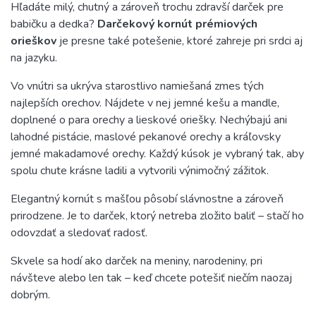
Hľadáte milý, chutný a zároveň trochu zdravší darček pre
babičku a dedka?
Darčekový kornút prémiových
orieškov
je presne také potešenie, ktoré zahreje pri srdci aj
na jazyku.
Vo vnútri sa ukrýva starostlivo namiešaná zmes tých
najlepších orechov. Nájdete v nej jemné kešu a mandle,
doplnené o para orechy a lieskové oriešky. Nechýbajú ani
lahodné pistácie, maslové pekanové orechy a kráľovsky
jemné makadamové orechy. Každý kúsok je vybraný tak, aby
spolu chute krásne ladili a vytvorili výnimočný zážitok.
Elegantný kornút s mašľou pôsobí slávnostne a zároveň
prirodzene. Je to darček, ktorý netreba zložito baliť – stačí ho
odovzdať a sledovať radosť.
Skvele sa hodí ako darček na meniny, narodeniny, pri
návšteve alebo len tak – keď chcete potešiť niečím naozaj
dobrým.