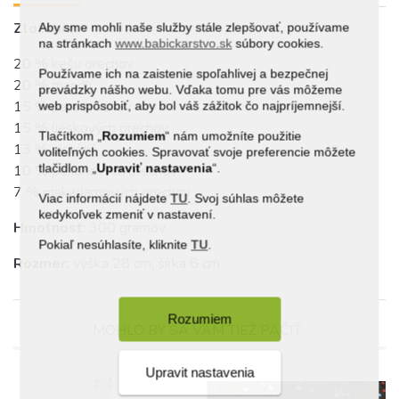
Zloženie:
Aby sme mohli naše služby stále zlepšovať, používame
na stránkach
www.babickarstvo.sk
súbory cookies.
20 % kešu orechov
Používame ich na zaistenie spoľahlivej a bezpečnej
20 % mandlí
prevádzky nášho webu. Vďaka tomu pre vás môžeme
15 % para orechov
web prispôsobiť, aby bol váš zážitok čo najpríjemnejší.
15 % lieskových orechov
Tlačítkom „
Rozumiem
“ nám umožníte použitie
13 % pistácií
voliteľných cookies. Spravovať svoje preferencie môžete
tlačidlom „
Upraviť
nastavenia
“.
10 % pekanových orechov
7 % makadamových orechov
Viac informácií nájdete
TU
. Svoj súhlas môžete
kedykoľvek zmeniť v nastavení.
Hmotnosť:
300 gramov
Pokiaľ nesúhlasíte, kliknite
TU
.
Rozmer:
výška 28 cm, šírka 8 cm
Rozumiem
MOHLO BY SA VÁM TIEŽ PÁČIŤ
Upravit nastavenia