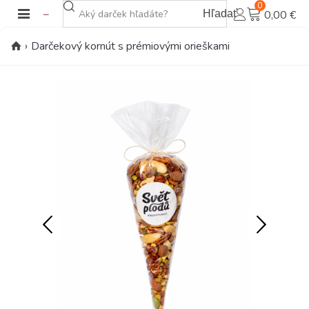
0
Hľadať
0,00 €
›
Darčekový kornút s prémiovými orieškami