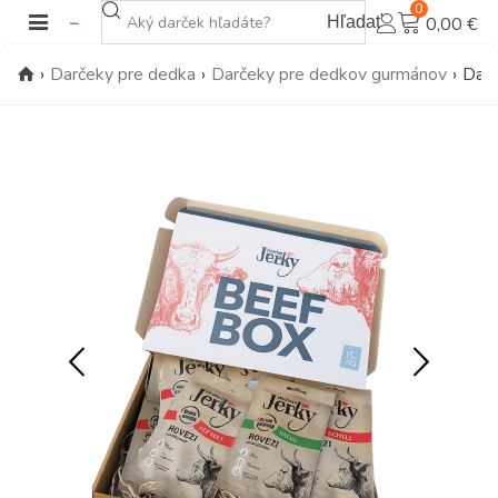
0
Hľadať
0,00 €
›
Darčeky pre dedka
›
Darčeky pre dedkov gurmánov
›
Darč