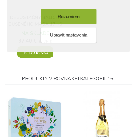
Rozumiem
DEGUSTAČNÝ BALÍČEK
SUŠENÉHO MÄSA 17 KS
NA SKLADE
Upravit nastavenia
37,40 €
(s DPH)
Do košíka
PRODUKTY V ROVNAKEJ KATEGÓRII: 16