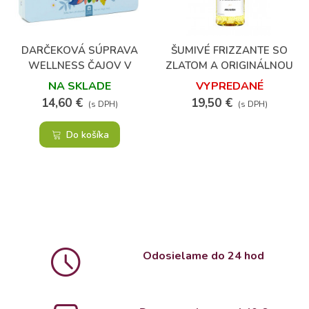
DARČEKOVÁ SÚPRAVA
ŠUMIVÉ FRIZZANTE SO
WELLNESS ČAJOV V
ZLATOM A ORIGINÁLNOU
PLECHOVEJ KAZETE
ETIKETOU
NA SKLADE
VYPREDANÉ
14,60 €
19,50 €
(s DPH)
(s DPH)
Do košíka
Odosielame do 24 hod