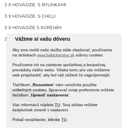
3 X HOVÄDZIE S BYLINKAMI
3 X HOVÄDZIE S CHILLI
3 X HOVÄDZIE S KORENÍM
3 X HOVÄDZIE– NATUR
Vážime si vašu dôveru
Aby sme mohli naše služby stále zlepšovať, používame
na stránkach
www.babickarstvo.sk
súbory cookies.
MOHLO BY SA VÁM TIEŽ PÁČIŤ
Používame ich na zaistenie spoľahlivej a bezpečnej
prevádzky nášho webu. Vďaka tomu pre vás môžeme
web prispôsobiť, aby bol váš zážitok čo najpríjemnejší.
Tlačítkom „
Rozumiem
“ nám umožníte použitie
voliteľných cookies. Spravovať svoje preferencie môžete
tlačidlom „
Upraviť
nastavenia
“.
Viac informácií nájdete
TU
. Svoj súhlas môžete
kedykoľvek zmeniť v nastavení.
Pokiaľ nesúhlasíte, kliknite
TU
.