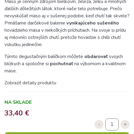
Mäso je cenným zdrojom bielkovín, železa, zinku a mnohých
ďalších dôležitých látok, ktoré naše telo potrebuje. Prečo
nevyskúšať mäso aj v sušenej podobe, keď chutí tak skvele?
Prinášame darčekové balenie
vynikajúceho sušeného
hovädzieho mäsa v niekoľkých príchutiach. Na svoje si prídu
aj milovníci ostrejších chutí, pretože hovädzie s chilli chutí
vskutku jedinečne.
Týmto degustačným balíčkom môžete
obdarovať
svojich
blízkych a spoločne si
pochutnať
na výbornom a kvalitnom
mäse.
Zobraziť detaily produktu
NA SKLADE
33,40 €
-
+