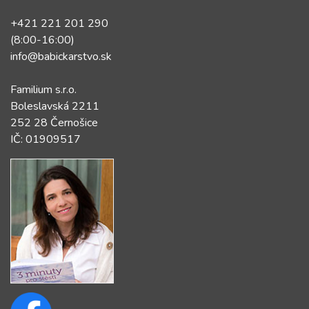
+421 221 201 290
(8:00-16:00)
info@babickarstvo.sk
Familium s.r.o.
Boleslavská 2211
252 28 Černošice
IČ: 01909517