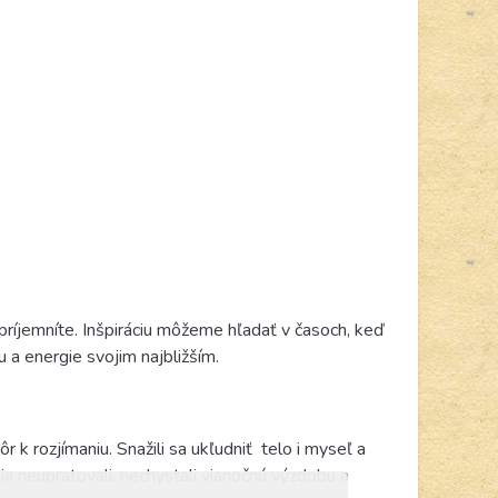
príjemníte. Inšpiráciu môžeme hľadať v časoch, keď
u a energie svojim najbližším.
 k rozjímaniu. Snažili sa ukľudniť
telo i myseľ a
ia neupratovali, nechystali vianočnú výzdobu a