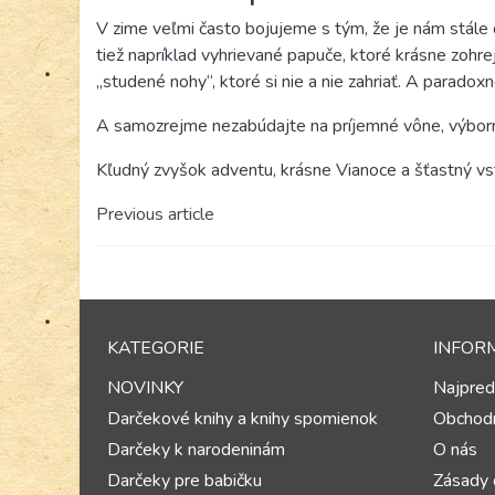
V zime veľmi často bojujeme s tým, že je nám stále
tiež napríklad vyhrievané papuče, ktoré krásne zohr
„studené nohy“, ktoré si nie a nie zahriať. A parado
A samozrejme nezabúdajte na príjemné vône, výborný 
Kľudný zvyšok adventu, krásne Vianoce a šťastný vs
Previous article
KATEGORIE
INFOR
NOVINKY
Najpred
Darčekové knihy a knihy spomienok
Obchod
Darčeky k narodeninám
O nás
Darčeky pre babičku
Zásady 