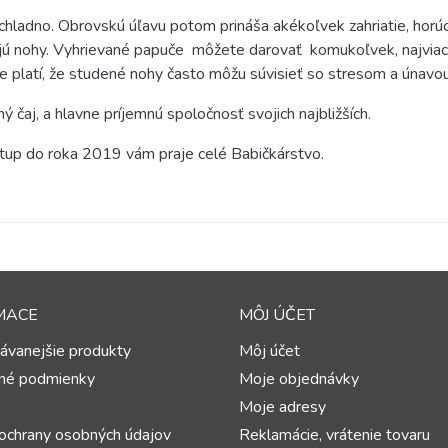
 chladno. Obrovskú úľavu potom prináša akékoľvek zahriatie, hor
ejú nohy. Vyhrievané papuče
môžete darovať
komukoľvek, najviac 
xne platí, že studené nohy často môžu súvisieť so stresom a únavou
čaj, a hlavne príjemnú spoločnosť svojich najbližších.
tup do roka 2019 vám praje celé Babičkárstvo.
MACE
MÔJ ÚČET
ávanejšie produkty
Môj účet
né podmienky
Moje objednávky
Moje adresy
ochrany osobných údajov
Reklamácie, vrátenie tovaru