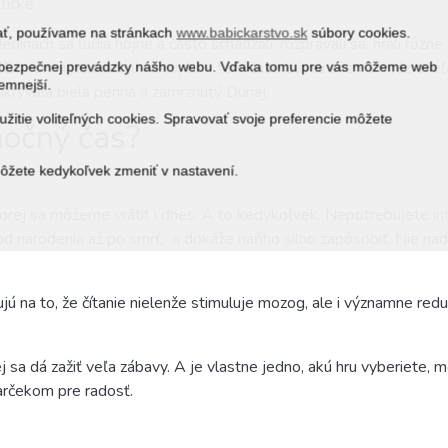
tické.
vať, používame na stránkach
www.babickarstvo.sk
súbory cookies.
edinách sa ľudia hojne a často schádzali, rozprávali sa, hrali rôzne s
 rokmi poukazujú na to, že v tom čase bývali sneh a mráz oveľa č
 a bezpečnej prevádzky nášho webu. Vďaka tomu pre vás môžeme web
jemnejší.
krývala biela perina a zamrznutý Dunaj.
žitie voliteľných cookies. Spravovať svoje preferencie môžete
nočný čas?
môžete kedykoľvek zmeniť v nastavení.
ktorej sa môžeme vrátiť i dnes. A to kedykoľvek. Nepotrebujete inte
 od narodenia až po smrť,
a dokáže naňho silno zapôsobiť. Nie nad
jú na to, že čítanie nielenže stimuluje mozog, ale i významne re
rej sa dá zažiť veľa zábavy. A je vlastne jedno, akú hru vyberiete
arčekom pre radosť.