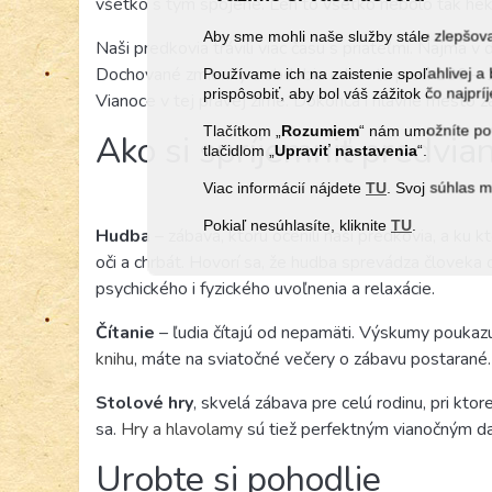
všetko s tým spojené. Len to všetko nebolo tak hek
Aby sme mohli naše služby stále zlepšo
Naši predkovia trávili viac času s priateľmi. Najmä v d
Dochované zmienky z obdobia adventu pred 100 – 150
Používame ich na zaistenie spoľahlivej
prispôsobiť, aby bol váš zážitok čo najprí
Vianoce v tej pravej zime. Dokonca i hlavné mesto za
Tlačítkom „
Rozumiem
“ nám umožníte pou
Ako si spríjemniť predvia
tlačidlom „
Upraviť
nastavenia
“.
Viac informácií nájdete
TU
. Svoj súhlas 
Pokiaľ nesúhlasíte, kliknite
TU
.
Hudba
– zábava, ktorú ocenili naši predkovia, a ku 
oči a chrbát. Hovorí sa, že hudba sprevádza človeka
psychického i fyzického uvoľnenia a relaxácie.
Čítanie
– ľudia čítajú od nepamäti. Výskumy poukazu
knihu
, máte na sviatočné večery o zábavu postarané.
Stolové hry
, skvelá zábava pre celú rodinu, pri kto
sa.
Hry a hlavolamy
sú tiež perfektným vianočným d
Urobte si pohodlie