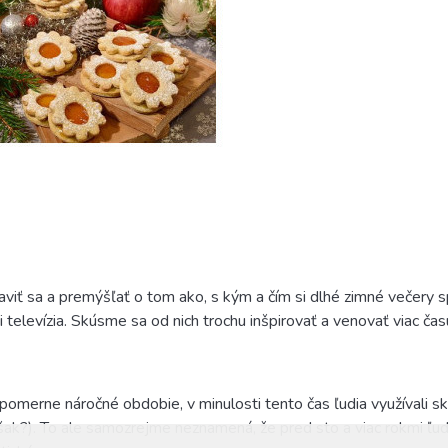
aviť sa a premýšľať o tom ako, s kým a čím si dlhé zimné večery s
i televízia. Skúsme sa od nich trochu inšpirovať a venovať viac čas
omerne náročné obdobie, v minulosti tento čas ľudia využívali skôr
šak?). To ale samozrejme neznamená, že pred sto a viac rokmi ľud