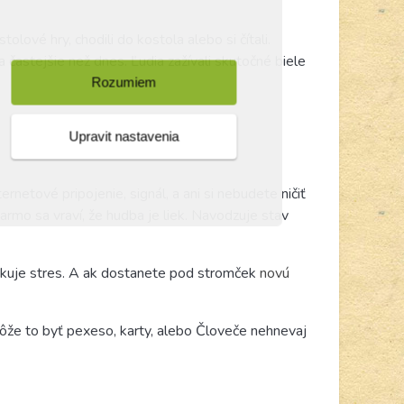
tolové hry, chodili do kostola alebo si čítali.
astejšie než dnes. Ľudia zažívali skutočné biele
Rozumiem
Upravit nastavenia
rnetové pripojenie, signál, a ani si nebudete ničiť
armo sa vraví, že hudba je liek. Navodzuje stav
dukuje stres. A ak dostanete pod stromček
novú
, môže to byť pexeso, karty, alebo Človeče nehnevaj