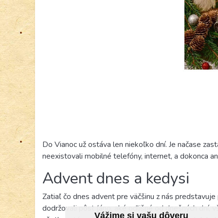
Do Vianoc už ostáva len niekoľko dní. Je načase zast
neexistovali mobilné telefóny, internet, a dokonca an
Advent dnes a kedysi
Zatiaľ čo dnes advent pre väčšinu z nás predstavuje p
dodržovali pôst (áno, aké odlišné od dnešných dní, v
Vážime si vašu dôveru