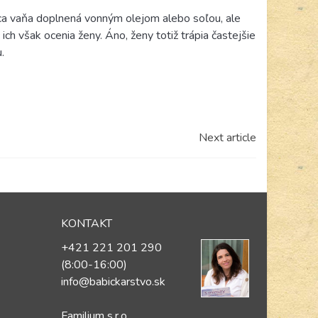
úca vaňa doplnená vonným olejom alebo soľou, ale
ich však ocenia ženy. Áno, ženy totiž trápia častejšie
.
Next article
KONTAKT
+421 221 201 290
(8:00-16:00)
info@babickarstvo.sk
Familium s.r.o.