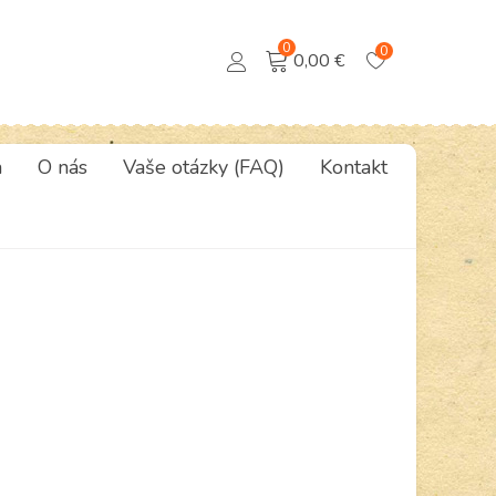
0
0
0,00 €
a
O nás
Vaše otázky (FAQ)
Kontakt