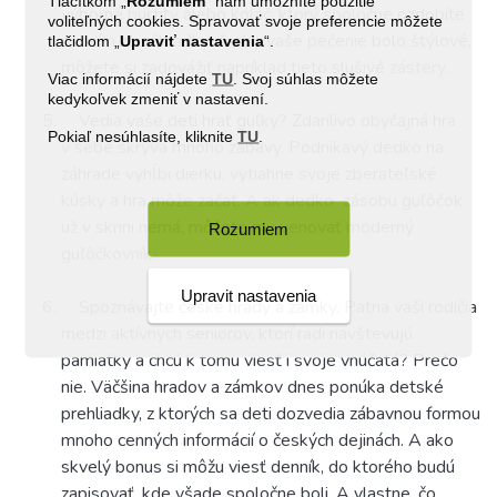
Tlačítkom „
Rozumiem
“ nám umožníte použitie
výborné buchty alebo koláč, ktorý spoločne ozdobíte
voliteľných cookies. Spravovať svoje preferencie môžete
ovocím zo záhradky. A aby vaše pečenie bolo štýlové,
tlačidlom „
Upraviť
nastavenia
“.
môžete si zadovážiť napríklad tieto slušivé
zástery
.
Viac informácií nájdete
TU
. Svoj súhlas môžete
kedykoľvek zmeniť v nastavení.
Vedia vaše deti hrať guľky? Zdanlivo obyčajná hra
Pokiaľ nesúhlasíte, kliknite
TU
.
v sebe skrýva mnoho zábavy. Podnikavý dedko na
záhrade vyhĺbi dierku, vytiahne svoje zberateľské
kúsky a hra môže začať. A ak dedko
zásobu guľôčok
už v skrini nemá, môžete mu venovať moderný
Rozumiem
guľôčkovník
.
Upravit nastavenia
Spoznávajte české hrady a zámky. Patria vaši rodičia
medzi aktívnych seniorov, ktorí radi navštevujú
pamiatky a chcú k tomu viesť i svoje vnúčatá? Prečo
nie. Väčšina hradov a zámkov dnes ponúka detské
prehliadky, z ktorých sa deti dozvedia zábavnou formou
mnoho cenných informácií o českých dejinách. A ako
skvelý bonus si môžu viesť denník, do ktorého budú
zapisovať, kde všade spoločne boli. A vlastne, čo