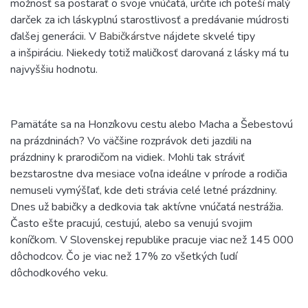
možnosť sa postarať o svoje vnúčatá, určite ich poteší malý
darček za ich láskyplnú starostlivosť a predávanie múdrosti
ďalšej generácii. V
Babičkárstve
nájdete skvelé tipy
a inšpiráciu. Niekedy totiž maličkosť darovaná z lásky má tu
najvyššiu hodnotu.
Pamätáte sa na Honzíkovu cestu alebo Macha a Šebestovú
na prázdninách? Vo väčšine rozprávok deti jazdili na
prázdniny k prarodičom na vidiek. Mohli tak stráviť
bezstarostne dva mesiace voľna ideálne v prírode a rodičia
nemuseli vymýšľať, kde deti strávia celé letné prázdniny.
Dnes už babičky a dedkovia tak aktívne vnúčatá nestrážia.
Často ešte pracujú, cestujú, alebo sa venujú svojim
koníčkom. V Slovenskej republike pracuje viac než 145 000
dôchodcov. Čo je viac než 17% zo všetkých ľudí
dôchodkového veku.