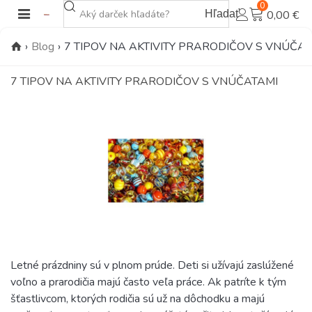
0
Hľadať
0,00 €
›
Blog
›
7 TIPOV NA AKTIVITY PRARODIČOV S VNÚČA
7 TIPOV NA AKTIVITY PRARODIČOV S VNÚČATAMI
Letné prázdniny sú v plnom prúde. Deti si užívajú zaslúžené
voľno a prarodičia majú často veľa práce. Ak patríte k tým
šťastlivcom, ktorých rodičia sú už na dôchodku a majú