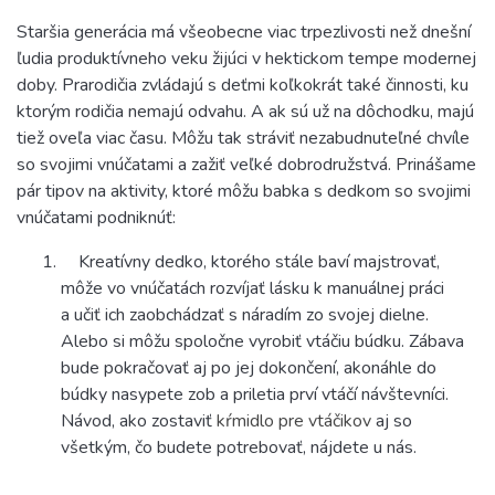
Staršia generácia má všeobecne viac trpezlivosti než dnešní
ľudia produktívneho veku žijúci v hektickom tempe modernej
doby. Prarodičia zvládajú s deťmi koľkokrát také činnosti, ku
ktorým rodičia nemajú odvahu. A ak sú už na dôchodku, majú
tiež oveľa viac času. Môžu tak stráviť nezabudnuteľné chvíle
so svojimi vnúčatami a za
ži
ť veľké dobrodružstvá. Prinášame
pár tipov na aktivity, ktoré môžu babka s dedkom so svojimi
vnúčatami podniknúť:
Kreatívny dedko, ktorého stále baví majstrovať,
môže vo vnúčatách rozvíjať lásku k manuálnej práci
a učiť ich zaobchádzať s náradím zo svojej dielne.
Alebo si môžu spoločne vyrobiť vtáčiu búdku. Zábava
bude pokračovať aj po jej dokončení, akonáhle do
búdky nasypete zob a priletia prví vtáčí návštevníci.
Návod, ako zostaviť
kŕmidlo pre vtáčikov
aj so
všetkým, čo budete potrebovať, nájdete u nás.