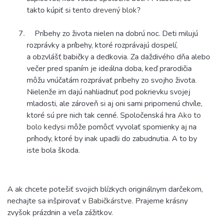
takto kúpiť si tento
drevený blok
?
Príbehy zo života nielen na dobrú noc. Deti milujú
rozprávky a príbehy, ktoré rozprávajú dospelí,
a obzvlášť babičky a dedkovia. Za daždivého dňa alebo
večer pred spaním je ideálna doba, keď prarodičia
môžu vnúčatám rozprávať príbehy zo svojho života.
Nielenže im dajú nahliadnuť pod pokrievku svojej
mladosti, ale zároveň si aj oni sami pripomenú chvíle,
ktoré sú pre nich tak cenné. Spoločenská hra
Ako to
bolo kedysi
môže pomôcť vyvolať spomienky aj na
príhody, ktoré by inak upadli do zabudnutia. A to by
iste bola škoda.
A ak chcete potešiť svojich blízkych originálnym darčekom,
nechajte sa inšpirovať v
Babičkárstve
. Prajeme krásny
zvyšok prázdnin a veľa zážitkov.