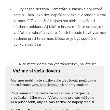
Hry nášho detstva. Pamätáte si klasické hry, ktoré
sme si užívali ako deti napríklad v škole v prírode alebo
v tábore? Taká nočná bojová hra alebo napríklad
hľadanie pokladu. Aj takéto hry sa môžete so svojimi
vnúčatami zahrať a uvidíte, že ich to bude baviť viac než
sedenie pred televíziou. Dôležité je byť spoločne
vonku a baviť sa.
A ak máte doma malých táborníkov, naučte ich
napríklad založiť oheň. Dočkáte sa veľkých úspechov
Vážime si vašu dôveru
a obdivných pohľadov svojich ratolestí. Skvele vám
Aby sme mohli naše služby stále zlepšovať, používame
k tomu poslúži
Kresadlo pre založenie ohňa
.
na stránkach
www.babickarstvo.sk
súbory cookies.
Používame ich na zaistenie spoľahlivej a bezpečnej
prevádzky nášho webu. Vďaka tomu pre vás môžeme
Väčšina babičiek rada varí a pečie. Ak aj vy patríte
web prispôsobiť, aby bol váš zážitok čo najpríjemnejší.
medzi nadšené kuchárky, naučte vnúčatá upiecť