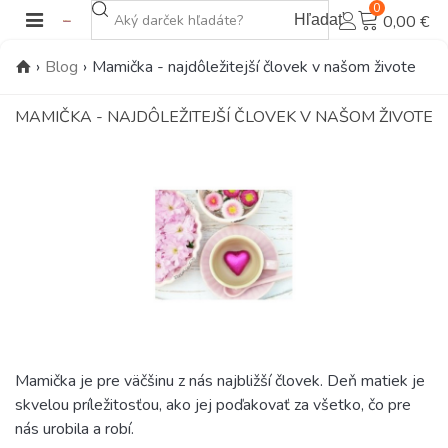
0
Hľadať
0,00 €
›
Blog
›
Mamička - najdôležitejší človek v našom živote
MAMIČKA - NAJDÔLEŽITEJŠÍ ČLOVEK V NAŠOM ŽIVOTE
Mamička je pre väčšinu z nás najbližší človek. Deň matiek je
skvelou príležitosťou, ako jej poďakovať za všetko, čo pre
nás urobila a robí.