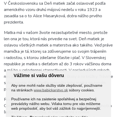
V Československu sa Deň matiek začal oslavovať podľa
amerického vzoru druhú májovú nedeľu v roku 1923 a
zasadila sa o to Alice Masaryková, dcéra nášho prvého
prezidenta.
Matka má v našom živote nezastupiteľné miesto, pretože
len ona je tou, ktorá nás privedie na svet. Deň matiek je
oslavou všetkých matiek a materstva ako takého. Veď práve
mamička je tá, ktorej sa zdôverujeme so svojim trápením
i radosťou, s ktorou zdieľame šťastie i plač. V Slovenskej
republike je matka s dieťaťom až do 3 rokov väčšinou doma
a má ho v celodennej starostlivosti. V nasledujúcich rokoch
Vážime si vašu dôveru
nás práve mamička vodí do škôlky, školy a na krúžky. Trávime
s ňou najviac času. Podľa prepočtu trávi matka so svojím
Aby sme mohli naše služby stále zlepšovať, používame
potomkom až 15% času svojho života.
na stránkach
www.babickarstvo.sk
súbory cookies.
Používame ich na zaistenie spoľahlivej a bezpečnej
Rodina je základ štátu, názov známej komédie Raya
prevádzky nášho webu. Vďaka tomu pre vás môžeme
Coonyeho má pravdu v tom, že rodina je najmenšia jednotka
web prispôsobiť, aby bol váš zážitok čo najpríjemnejší.
ľudského spoločenstva. A mamička hrá v rodine