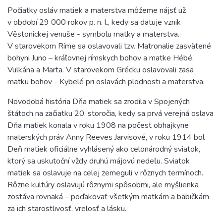
Počiatky osláv matiek a materstva môžeme nájsť už
v období 29 000 rokov p. n. l., kedy sa datuje vznik
V
ě
stonickej venuše - symbolu matky a materstva.
V starovekom Ríme sa oslavovali tzv. Matronalie zasvätené
bohyni Juno – kráľovnej rímskych bohov a matke Hébé,
Vulkána a Marta. V starovekom Grécku oslavovali zasa
matku bohov - Kybelé pri oslavách plodnosti a materstva.
Novodobá história Dňa matiek sa zrodila v Spojených
štátoch na začiatku 20. storočia, kedy sa prvá verejná oslava
Dňa matiek konala v roku 1908 na počesť obhajkyne
materských práv Anny Reeves Jarvisové, v roku 1914 bol
Deň matiek oficiálne vyhlásený ako celonárodný sviatok,
ktorý sa uskutoční vždy druhú májovú nedeľu. Sviatok
matiek sa oslavuje na celej zemeguli v rôznych termínoch.
Rôzne kultúry oslavujú rôznymi spôsobmi, ale myšlienka
zostáva rovnaká – poďakovať všetkým matkám a babičkám
za ich starostlivosť, vrelosť a lásku.