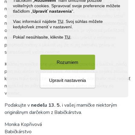
Tlačítkom „
Rozumiem
“ nám umožníte použitie
nezastupiteľnú úlohu, ktorá je často nedocenená. Za jej
voliteľných cookies. Spravovať svoje preferencie môžete
namáhavou starostlivosťou nielen o členov rodiny, ale aj
tlačidlom „
Upraviť
nastavenia
“.
o udržovanie čistého kľudného domova a „rodinného krbu“
Viac informácií nájdete
TU
. Svoj súhlas môžete
nedostáva štátne vyznamenanie pri oficiálnom ceremoniále
kedykoľvek zmeniť v nastavení.
od prezidenta republiky. Deň matiek je výborná príležitosť
Pokiaľ nesúhlasíte, kliknite
TU
.
mamičke takúto pomyselnú medailu udeliť v intímnom
prostredí rodiny a ukázať jej, že si jej námahu, prácu a
starostlivosť veľmi ceníme.
Rozumiem
Každej mamičke iste urobí radosť
kozmetický balíček
,
niečo
pod zub
alebo
výborná káva
. Ak má mamička nejakú záľubu,
ktorou trávi svoj obmedzený voľný čas, iste bude mať radosť
Upravit nastavenia
napríklad zo
záhradníckeho náčinia
alebo pomôcky na
varenie
.
Poďakujte v
nedeľu 13. 5.
i vašej mamičke niektorým
originálnym darčekom z Babičkárstva.
Monika Kopřivová
Babičkárstvo