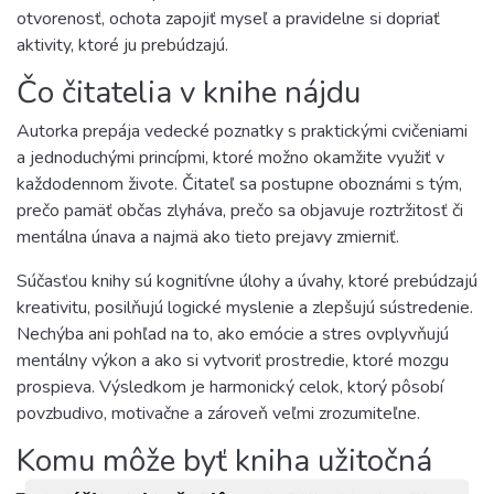
otvorenosť, ochota zapojiť myseľ a pravidelne si dopriať
aktivity, ktoré ju prebúdzajú.
Čo čitatelia v knihe nájdu
Autorka prepája vedecké poznatky s praktickými cvičeniami
a jednoduchými princípmi, ktoré možno okamžite využiť v
každodennom živote. Čitateľ sa postupne oboznámi s tým,
prečo pamäť občas zlyháva, prečo sa objavuje roztržitosť či
mentálna únava a najmä ako tieto prejavy zmierniť.
Súčasťou knihy sú kognitívne úlohy a úvahy, ktoré prebúdzajú
kreativitu, posilňujú logické myslenie a zlepšujú sústredenie.
Nechýba ani pohľad na to, ako emócie a stres ovplyvňujú
mentálny výkon a ako si vytvoriť prostredie, ktoré mozgu
prospieva. Výsledkom je harmonický celok, ktorý pôsobí
povzbudivo, motivačne a zároveň veľmi zrozumiteľne.
Komu môže byť kniha užitočná