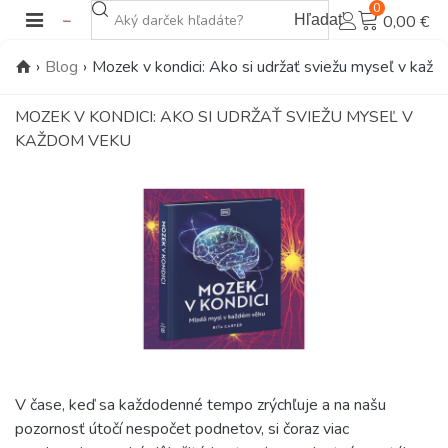
0
Hľadať
0,00 €
›
Blog
›
Mozek v kondici: Ako si udržať sviežu myseľ v kaž
MOZEK V KONDICI: AKO SI UDRŽAŤ SVIEŽU MYSEĽ V
KAŽDOM VEKU
V čase, keď sa každodenné tempo zrýchľuje a na našu
pozornosť útočí nespočet podnetov, si čoraz viac