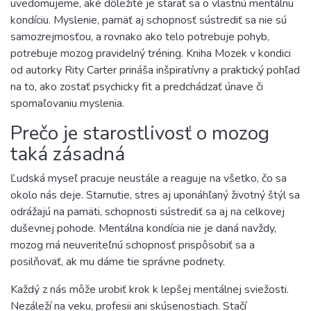
uvedomujeme, aké dôležité je starať sa o vlastnú mentálnu
kondíciu. Myslenie, pamäť aj schopnosť sústrediť sa nie sú
samozrejmosťou, a rovnako ako telo potrebuje pohyb,
potrebuje mozog pravidelný tréning. Kniha Mozek v kondici
od autorky Rity Carter prináša inšpiratívny a praktický pohľad
na to, ako zostať psychicky fit a predchádzať únave či
spomaľovaniu myslenia.
Prečo je starostlivosť o mozog
taká zásadná
Ľudská myseľ pracuje neustále a reaguje na všetko, čo sa
okolo nás deje. Starnutie, stres aj uponáhľaný životný štýl sa
odrážajú na pamäti, schopnosti sústrediť sa aj na celkovej
duševnej pohode. Mentálna kondícia nie je daná navždy,
mozog má neuveriteľnú schopnosť prispôsobiť sa a
posilňovať, ak mu dáme tie správne podnety.
Každý z nás môže urobiť krok k lepšej mentálnej sviežosti.
Nezáleží na veku, profesii ani skúsenostiach. Stačí