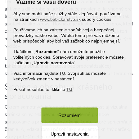
Tento titul je skvelou voľbou pre každého, kto chce žiť
Vážime si vašu dôveru
aktívne a dlhodobo si udržať svieže myslenie. Je vhodný pre
Aby sme mohli naše služby stále zlepšovať, používame
ľudí, ktorí vnímajú, že ich pamäť či koncentrácia už nie je tak
na stránkach
www.babickarstvo.sk
súbory cookies.
spoľahlivá ako kedysi. Rovnako je ideálna pre seniorov, ktorí
Používame ich na zaistenie spoľahlivej a bezpečnej
chcú podporiť svoju mentálnu vitalitu, a tiež pre tých, ktorí
prevádzky nášho webu. Vďaka tomu pre vás môžeme
hľadajú zmysluplný a praktický darček pre rodičov či starých
web prispôsobiť, aby bol váš zážitok čo najpríjemnejší.
rodičov.
Tlačítkom „
Rozumiem
“ nám umožníte použitie
voliteľných cookies. Spravovať svoje preferencie môžete
Jazyk knihy je jednoduchý, priateľský a prehľadne podaný,
tlačidlom „
Upraviť
nastavenia
“.
takže si ju obľúbia aj čitatelia bez predchádzajúcej
skúsenosti s psychologickou alebo neurologickou literatúrou.
Viac informácií nájdete
TU
. Svoj súhlas môžete
kedykoľvek zmeniť v nastavení.
Spojenie obsahu a krásneho
Pokiaľ nesúhlasíte, kliknite
TU
.
spracovania
Okrem samotných informácií stojí za pozornosť aj vizuálna
stránka knihy. Má pevnú väzbu, moderné grafické
Rozumiem
spracovanie a prehľadné rozloženie textu, ktoré spríjemňuje
čítanie. Aj vďaka tomu pôsobí ako elegantný knižný darček,
Upravit nastavenia
ktorý poteší nielen obsahom, ale aj vzhľadom.