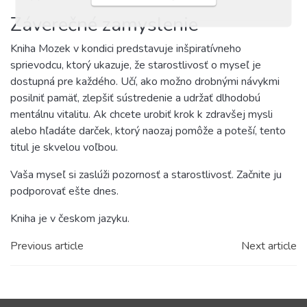
Záverečné zamyslenie
Kniha Mozek v kondici predstavuje inšpiratívneho
sprievodcu, ktorý ukazuje, že starostlivosť o myseľ je
dostupná pre každého. Učí, ako možno drobnými návykmi
posilniť pamäť, zlepšiť sústredenie a udržať dlhodobú
mentálnu vitalitu. Ak chcete urobiť krok k zdravšej mysli
alebo hľadáte darček, ktorý naozaj pomôže a poteší, tento
titul je skvelou voľbou.
Vaša myseľ si zaslúži pozornosť a starostlivosť. Začnite ju
podporovať ešte dnes.
Kniha je v českom jazyku.
Previous article
Next article