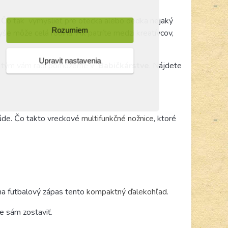
. Čo tak
vymyslieť pre otecka alebo dedka nejaký
Rozumiem
yše môže celá rodina. Ak patríte medzi kreatívcov,
Upravit nastavenia
s tým vám radi pomôžeme v
Babičkárstve
. Nájdete
rúde. Čo takto vreckové
multifunkčné nožnice
,
ktoré
na futbalový zápas tento
kompaktný ďalekohľad
.
že sám zostaviť.