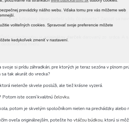
adú!
vať, používame na stránkach
www.babickarstvo.sk
súbory cookies.
 a bezpečnej prevádzky nášho webu. Vďaka tomu pre vás môžeme web
 dňa môžete urobiť deň úplne nevšedný. A nemusí ísť o veľkú párty
jemnejší.
vanie na futbalový zápas poteší vždy, čo poviete? Zapojiť sa nav
žitie voliteľných cookies. Spravovať svoje preferencie môžete
í. Ďalšou možnosťou je
originálny darček
darovaný zo
srdca. A 
môžete kedykoľvek zmeniť v nastavení.
a deduškom
na mieru.
svoje si prídu záhradkári, pre ktorých je teraz sezóna v plnom p
a sa tak akurát do vrecka?
 ktorá nielenže skvele poslúži, ale tiež krásne vyzerá.
? Potom iste ocení kvalitnú
čelovku
.
okola, potom je skvelým spoločníkom nielen na prechádzky alebo 
ečím oveľa originálnejším, potešte ho
vtáčou búdkou
, ktorú si mô