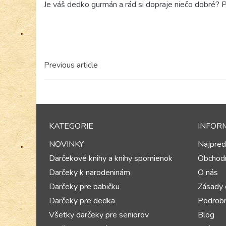
Je váš dedko gurmán a rád si dopraje niečo dobré?
Previous article
KATEGORIE
INFOR
NOVINKY
Najpred
Darčekové knihy a knihy spomienok
Obchod
Darčeky k narodeninám
O nás
Darčeky pre babičku
Zásady 
Darčeky pre dedka
Podrobn
Všetky darčeky pre seniorov
Blog