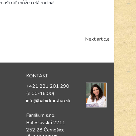
aškrtiť môže celá rodina!
Next article
KONTAKT
+421 221 201 290
(8:00-16:00)
info@babickarstvo.sk
Familium s.r.o.
Boleslavská 2211
252 28 Černošice