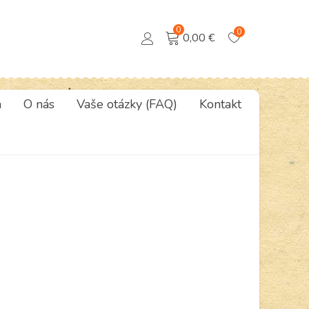
0
0
0,00 €
a
O nás
Vaše otázky (FAQ)
Kontakt