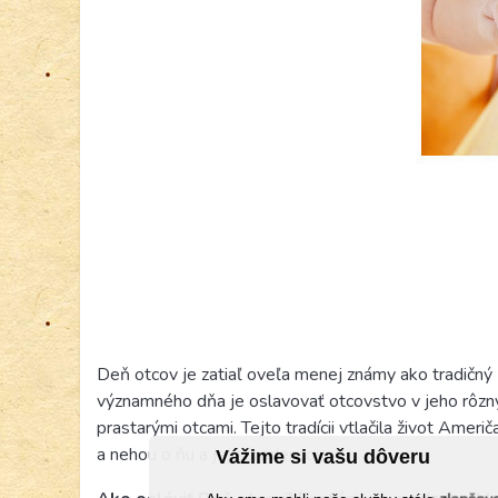
Deň otcov je zatiaľ oveľa menej známy ako tradičný 
významného dňa je oslavovať otcovstvo v jeho rôzny
prastarými otcami. Tejto tradícii vtlačila život Amer
a nehou o ňu a jej súrodencov.
Vážime si vašu dôveru