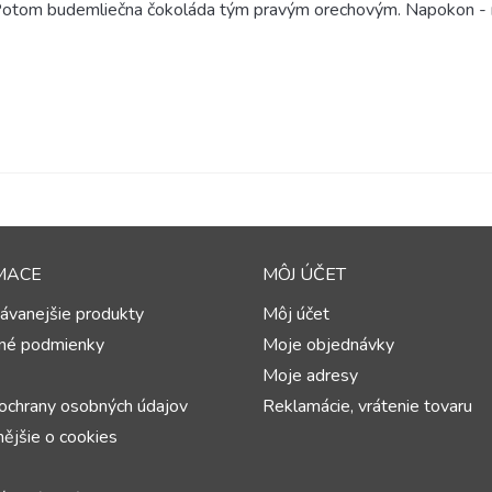
 Potom bude
mliečna čokoláda
tým pravým orechovým. Napokon - m
MACE
MÔJ ÚČET
ávanejšie produkty
Môj účet
né podmienky
Moje objednávky
Moje adresy
ochrany osobných údajov
Reklamácie, vrátenie tovaru
ějšie o cookies