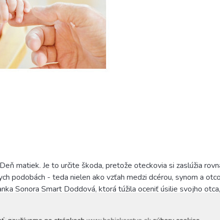
Deň matiek. Je to určite škoda, pretože oteckovia si zaslúžia r
ch podobách - teda nielen ako vzťah medzi dcérou, synom a otco
ičanka Sonora Smart Doddová, ktorá túžila oceniť úsilie svojho otc