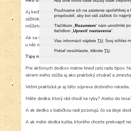
Ako osláviť Deň otcov? Fantázii sa medze nekl
Aby sme mohli naše služby stále zlepšo
Používame ich na zaistenie spoľahlivej
Aj keď sa jedná o neoficiálny sviatok, vy si z tohto
prispôsobiť, aby bol váš zážitok čo najprí
zážitok? Taký spoločný výlet, dobrá večera alebo poz
môžete spoločne s deťmi aj nejaký
Tlačítkom „
Rozumiem
“ nám umožníte pou
darček vyrobiť.
tlačidlom „
Upraviť
nastavenia
“.
Ak sa vám do výroby ani do zážitkov nechce, nevad
Viac informácií nájdete
TU
. Svoj súhlas 
u nás nepreberné množstvo darčekov šitých
tatom 
Pokiaľ nesúhlasíte, kliknite
TU
.
Tipy na darčeky, ktoré potešia
Pre
aktívnych dedkov
máme hneď celú radu tipov. Na 
okrem iného slúžia aj ako praktický otvárač a zmesti
Veľmi praktická je aj táto
súprava drobného náradia
,
Máte dedka, ktorý rád chodí na ryby? Alebo do lesa
A ak dedko s babičkou radi pozorujú, čo sa deje do
A ak máte dedka kutila, ktorého chcete prekvapiť ni