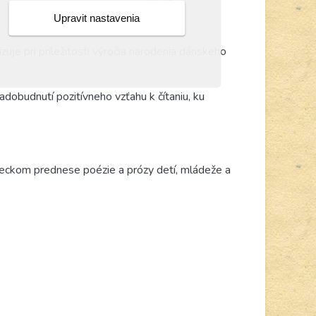
Upravit nastavenia
zuje pri príležitosti výročia narodenia dánskeho
adobudnutí pozitívneho vzťahu k čítaniu, ku
leckom prednese poézie a prózy detí, mládeže a