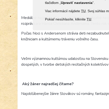
tlačidlom „
Upraviť
nastavenia
“.
Viac informácií nájdete
TU
. Svoj súhlas 
Mediálne najznámejšie medzinárodné podujatie na p
Pokiaľ nesúhlasíte, kliknite
TU
.
rozprávkara Hansa Christiana Andersena. Tento rok s
Počas Noci s Andersenom strávia deti nezabudnuteľnú n
knižniciam a kultúrnemu tráveniu voľného času.
Veľmi významnou kultúrnou udalosťou na Slovensku
dospelých, v tvorbe detských recitačných kolektívov 
Aký žáner najradšej čítame?
Najobľúbenejšie žánre Slovákov sú romány, fantazijná