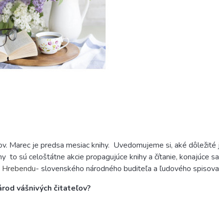
ľov. Marec je predsa mesiac knihy.
Uvedomujeme si, aké dôležité j
ihy
to sú celoštátne akcie propagujúce knihy a čítanie, konajúce s
 Hrebendu
-
slovenského národného buditeľa a ľudového spisovat
árod vášnivých čitateľov?