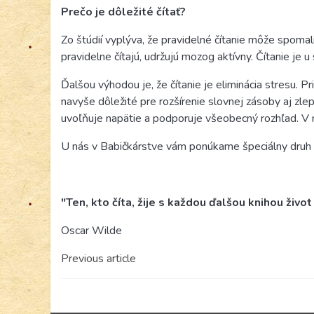
Prečo je dôležité čítať?
Zo štúdií vyplýva, že pravidelné čítanie môže spomal
pravidelne čítajú, udržujú mozog aktívny. Čítanie je u
Ďalšou výhodou je, že čítanie je eliminácia stresu. P
navyše dôležité pre rozšírenie slovnej zásoby aj zle
uvoľňuje napätie a podporuje všeobecný rozhľad. V 
U nás v Babičkárstve vám ponúkame špeciálny druh k
"Ten, kto číta, žije s každou ďalšou knihou život
Oscar Wilde
Previous article