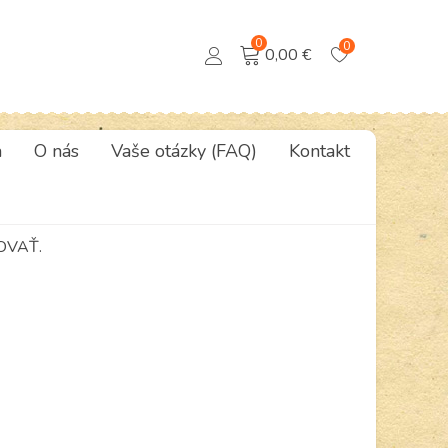
0
0
0,00 €
a
O nás
Vaše otázky (FAQ)
Kontakt
OVAŤ.