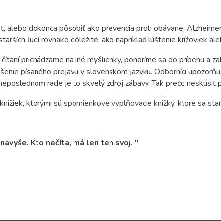
iť, alebo dokonca pôsobiť ako prevencia proti obávanej Alzheimero
 starších ľudí rovnako dôležité, ako napríklad lúštenie krížoviek al
ri čítaní prichádzame na iné myšlienky, ponoríme sa do príbehu a z
pšenie písaného prejavu v slovenskom jazyku. Odborníci upozorňujú
neposlednom rade je to skvelý zdroj zábavy. Tak prečo neskúsiť 
nižiek, ktorými sú
spomienkové vyplňovacie knižky
, ktoré sa st
 navyše. Kto nečíta, má len ten svoj. "