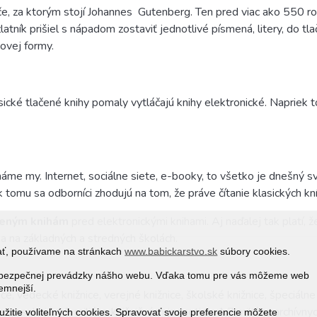
če, za ktorým stojí Johannes
Gutenberg. Ten pred viac ako 550 rok
latník prišiel s nápadom zostaviť jednotlivé písmená, litery, do t
čovej formy.
ické tlačené knihy pomaly vytláčajú knihy elektronické. Napriek 
áme my. Internet, sociálne siete, e-booky, to všetko je dnešný s
tomu sa odborníci zhodujú na tom, že práve čítanie klasických kní
čeným knihám
pred elektronickými knihami. Aj naďalej tak platí, 
ia na základných a stredných školách
.
vať, používame na stránkach
www.babickarstvo.sk
súbory cookies.
 a bezpečnej prevádzky nášho webu. Vďaka tomu pre vás môžeme web
jemnejší.
ce, vedecké knižnice, verejné knižnice, školské knižnice, špeciál
e obsahujú 4,9 milióna knižničných jednotiek, 1,7 milióna archívn
žitie voliteľných cookies. Spravovať svoje preferencie môžete