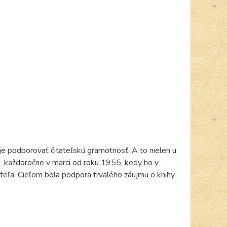
e podporovať čitateľskú gramotnosť. A to nielen u
a
každoročne v
marci od
roku
1955
,
kedy ho v
eľa. Cieľom bola podpora trvalého záujmu o knihy.