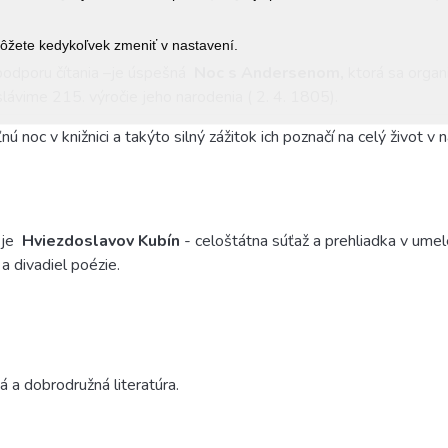
môžete kedykoľvek zmeniť v nastavení.
odporu čítania –je úspešná
Noc s Andersenom,
ktorá sa organi
lávime 215. výročie jeho narodenia ( 2. 4. 1805).
oc v knižnici a takýto silný zážitok ich poznačí na celý život v n
 je
Hviezdoslavov Kubín
- celoštátna súťaž a prehliadka v ume
a divadiel poézie.
 a dobrodružná literatúra.