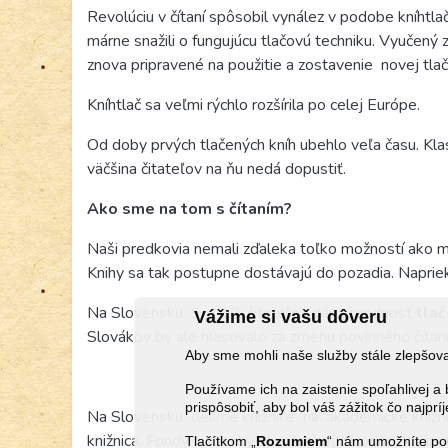
Revolúciu v čítaní spôsobil vynález v podobe kníhtla
márne snažili o fungujúcu tlačovú techniku. Vyučený z
znova pripravené na použitie a zostavenie
novej tla
Kníhtlač sa veľmi rýchlo rozšírila po celej Európe.
Od doby prvých tlačených kníh ubehlo veľa času. Klas
väčšina čitateľov na ňu nedá dopustiť.
Ako sme na tom s čítaním?
Naši predkovia nemali zďaleka toľko možností ako m
Knihy sa tak postupne dostávajú do pozadia. Napriek 
Na Slovensku
9
z 10. čitateľov dáva prednosť
tla
Vážime si vašu dôveru
Slovákov by ale hlasovalo za zmenu povinného čítan
Aby sme mohli naše služby stále zlepšo
Používame ich na zaistenie spoľahlivej
prispôsobiť, aby bol váš zážitok čo najprí
Na Slovensku
delíme knižnice
na: akademické knižni
knižnica
.
Fondy a zbierky Slovenskej národnej knižnic
Tlačítkom „
Rozumiem
“ nám umožníte pou