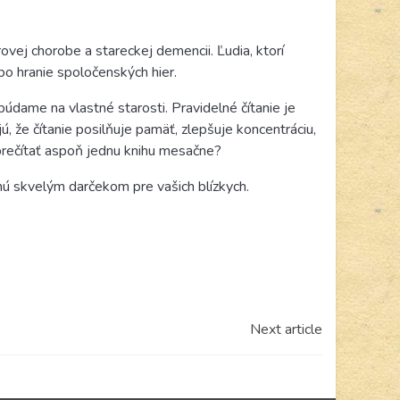
vej chorobe a stareckej demencii. Ľudia, ktorí
ebo hranie spoločenských hier.
abúdame na vlastné starosti. Pravidelné čítanie je
, že čítanie posilňuje pamäť, zlepšuje koncentráciu,
prečítať aspoň jednu knihu mesačne?
anú skvelým darčekom pre vašich blízkych.
Next article