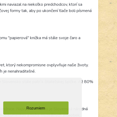
mi naviazal na niekoľko predchodcov, ktorí sa
lačovej formy tak, aby po ukončení tlače boli písmená
tomu "papierová" knižka má stále svoje čaro a
vet, ktorý nekompromisne ovplyvňuje naše životy.
h je nenahraditeľné.
že Slovensko stále patrí k čitateľskej špičke. Až 80%
Rozumiem
ne knižnice. Najvýznamnejšou je
Slovenská národná
ych dokumentov a tisíce muzeálnych jednotiek.