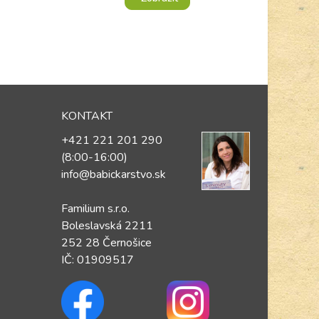
KONTAKT
+421 221 201 290
(8:00-16:00)
info@babickarstvo.sk
Familium s.r.o.
Boleslavská 2211
252 28 Černošice
IČ: 01909517