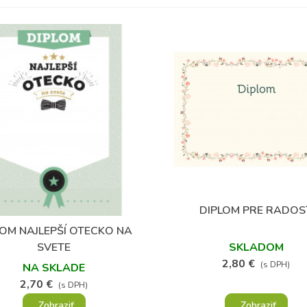
DIPLOM PRE RADOS
Obľúbené
LOM NAJLEPŠÍ OTECKO NA
Obľúbené
SVETE
SKLADOM
2,80 €
(s DPH)
NA SKLADE
2,70 €
(s DPH)
Zobraziť
Zobraziť