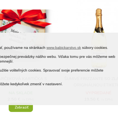
vať, používame na stránkach
www.babickarstvo.sk
súbory cookies.
 a bezpečnej prevádzky nášho webu. Vďaka tomu pre vás môžeme web
jemnejší.
žitie voliteľných cookies. Spravovať svoje preferencie môžete
RČEKOVÁ KARTIČKA S
ŠUMIVÉ FRIZZANTE SO ZL
Obľúbené
Obľúbené
môžete kedykoľvek zmeniť v nastavení.
VLASTNÝM TEXTOM
ORIGINÁLNOU ETIKE
NA SKLADE
VYPREDANÉ
2,50 €
19,50 €
(s DPH)
(s DPH)
Zobraziť