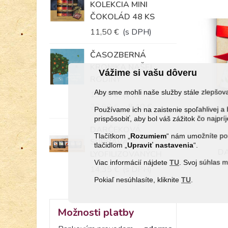
KOLEKCIA MINI
ČOKOLÁD 48 KS
11,50 €
(s DPH)
ČASOZBERNÁ
KRONIKA NAŠEJ
Vážime si vašu dôveru
RODINY
Aby sme mohli naše služby stále zlepšo
19,50 €
(s DPH)
27,90 €
-8,40 €
Používame ich na zaistenie spoľahlivej
prispôsobiť, aby bol váš zážitok čo najprí
DARČEKOVÁ
Tlačítkom „
Rozumiem
“ nám umožníte pou
SÚPRAVA
tlačidlom „
Upraviť
nastavenia
“.
DA
LYOFILIZOVANÝCH
Viac informácií nájdete
TU
. Svoj súhlas 
KORBÁČIKOV...
14,35 €
(s DPH)
Pokiaľ nesúhlasíte, kliknite
TU
.
Možnosti platby