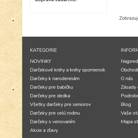
Zobrazuj
KATEGORIE
INFOR
NOVINKY
Najpred
Darčekové knihy a knihy spomienok
Obchod
Darčeky k narodeninám
O nás
Darčeky pre babičku
Zásady 
Darčeky pre dedka
Podrobn
Všetky darčeky pre seniorov
Blog
Darčeky pre celú rodinu
Vaše ot
Darčeky s venovaním
Mapa st
Akcie a zľavy