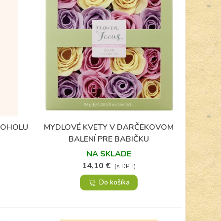
KOHOLU
MYDLOVÉ KVETY V DARČEKOVOM
Obľúbené
BALENÍ PRE BABIČKU
NA SKLADE
14,10 €
(s DPH)
Do košíka