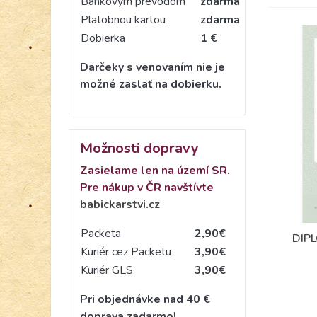
Bankovým prevodom
zdarma
Platobnou kartou
zdarma
Dobierka
1 €
Darčeky s venovaním nie je
možné zaslať na dobierku.
Možnosti dopravy
Zasielame len na území SR.
Pre nákup v ČR navštívte
babickarstvi.cz
Packeta
2,90€
DIP
Kuriér cez Packetu
3,90€
Kuriér GLS
3,90€
Pri objednávke nad 40 €
doprava zadarmo!