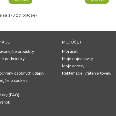
e sa 1-9 z 9 položiek
MACE
MÔJ ÚČET
ávanejšie produkty
Môj účet
né podmienky
Moje objednávky
Moje adresy
ochrany osobných údajov
Reklamácie, vrátenie tovaru
ějšie o cookies
ázky (FAQ)
ránok