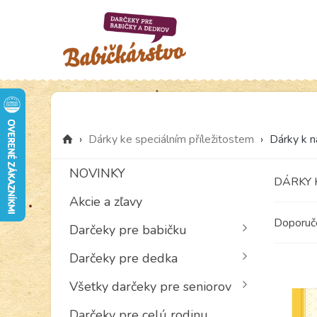
›
Dárky ke speciálním příležitostem
›
Dárky k n
NOVINKY
DÁRKY 
Akcie a zľavy
Doporu
Darčeky pre babičku
Darčeky pre dedka
Všetky darčeky pre seniorov
Darčeky pre celú rodinu