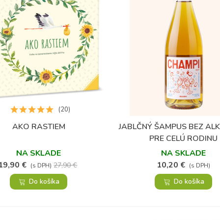
(20)
AKO RASTIEM
JABLČNÝ ŠAMPUS BEZ AL
Obľúbené
Obľúbené
PRE CELÚ RODINU
NA SKLADE
NA SKLADE
19,90 €
10,20 €
27,90 €
(s DPH)
(s DPH)
Do košíka
Do košíka