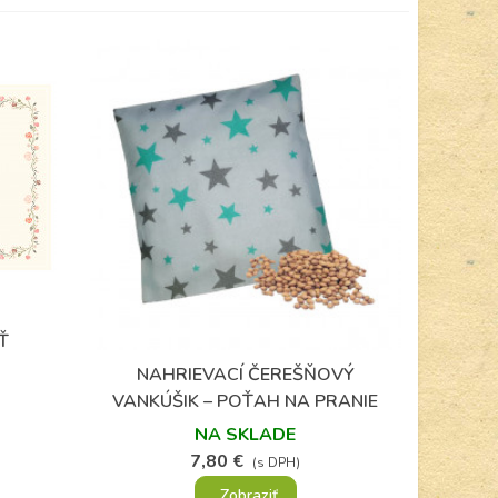
Ť
NAHRIEVACÍ ČEREŠŇOVÝ
Obľúbené
VANKÚŠIK – POŤAH NA PRANIE
NA SKLADE
7,80 €
(s DPH)
Zobraziť