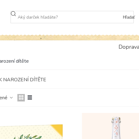
Hľadať
Doprav
arození dítěte
K NAROZENÍ DÍTĚTE
čené