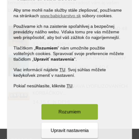
tematické darčeky, ktoré urobia radosť vám aj vašim
blízkym
Aby sme mohli naše služby stále zlepšovať, používame
na stránkach
www.babickarstvo.sk
súbory cookies.
Používame ich na zaistenie spoľahlivej a bezpečnej
EXKLUZÍVNA KOLEKCIA MINI ČOKOLÁD 48
prevádzky nášho webu. Vďaka tomu pre vás môžeme
KS
web prispôsobiť, aby bol váš zážitok čo najpríjemnejší.
11,50 €
(s DPH)
Tlačítkom „
Rozumiem
“ nám umožníte použitie
voliteľných cookies. Spravovať svoje preferencie môžete
ČASOZBERNÁ KRONIKA NAŠEJ RODINY
tlačidlom „
Upraviť
nastavenia
“.
19,50 €
(s DPH)
27,90 €
-8,40 €
Viac informácií nájdete
TU
. Svoj súhlas môžete
kedykoľvek zmeniť v nastavení.
DARČEKOVÁ SÚPRAVA LYOFILIZOVANÝCH
Pokiaľ nesúhlasíte, kliknite
TU
.
KORBÁČIKOV...
14,35 €
(s DPH)
Rozumiem
Upravit nastavenia