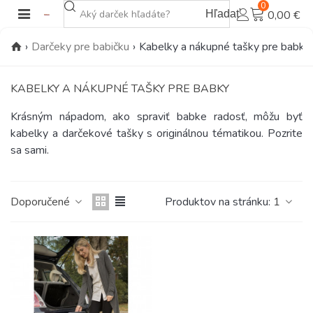
0
Hľadať
0,00 €
›
Darčeky pre babičku
›
Kabelky a nákupné tašky pre babky
KABELKY A NÁKUPNÉ TAŠKY PRE BABKY
Krásným nápadom, ako spraviť babke radosť, môžu byť
kabelky a darčekové tašky s originálnou tématikou. Pozrite
sa sami.
Doporučené
Produktov na stránku:
1