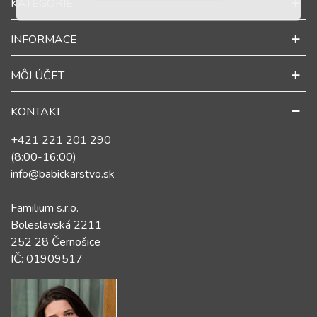
KATEGORIE
INFORMACE
MÔJ ÚČET
KONTAKT
+421 221 201 290
(8:00-16:00)
info@babickarstvo.sk
Familium s.r.o.
Boleslavská 2211
252 28 Černošice
IČ: 01909517