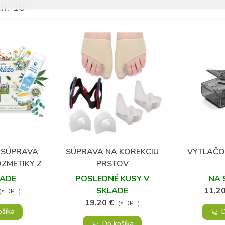
I: 16
 SÚPRAVA
SÚPRAVA NA KOREKCIU
VYTLAČO
bené
Obľúbené
OZMETIKY Z
PRSTOV
 ZDRAVÁ
LADE
POSLEDNÉ KUSY V
NA 
ŽKA
SKLADE
11,20
(s DPH)
19,20 €
(s DPH)
ošíka
D
Do košíka