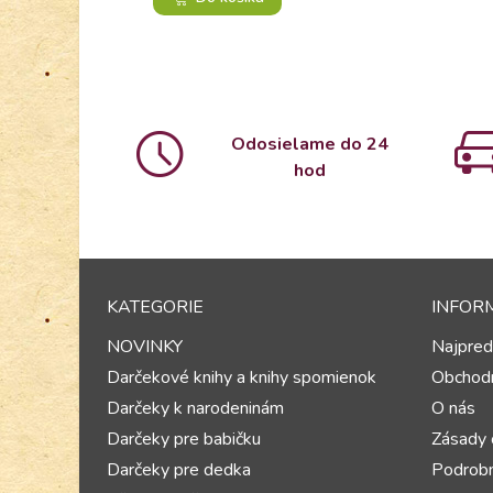
Odosielame do 24
hod
KATEGORIE
INFOR
NOVINKY
Najpred
Darčekové knihy a knihy spomienok
Obchod
Darčeky k narodeninám
O nás
Darčeky pre babičku
Zásady 
Darčeky pre dedka
Podrobn