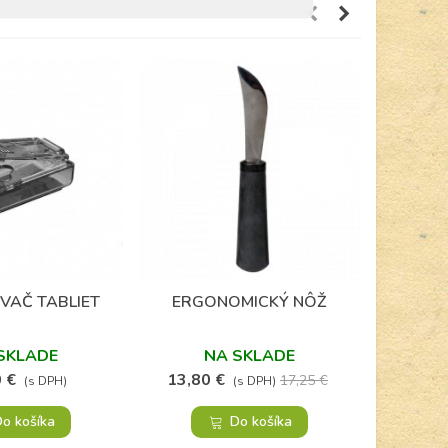
VAČ TABLIET
ERGONOMICKÝ NÔŽ
TELEVÍ
Obľúbené
Obľúbené
SENIOR
SKLADE
NA SKLADE
 €
13,80 €
14,80
17,25 €
(s DPH)
(s DPH)
o košíka
Do košíka