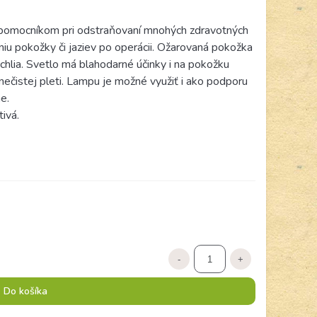
 pomocníkom pri odstraňovaní mnohých zdravotných
iu pokožky či jaziev po operácii. Ožarovaná pokožka
ýchlia. Svetlo má blahodarné účinky i na pokožku
nečistej pleti. Lampu je možné využiť i ako podporu
e.
ivá.
-
+
Do košíka