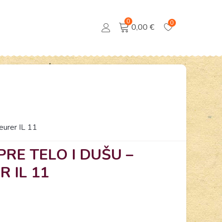
0
0
0,00 €
Beurer IL 11
RE TELO I DUŠU –
 IL 11