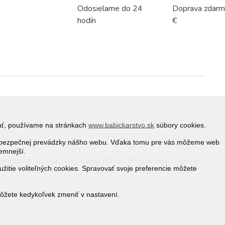
Odosielame do 24
Doprava zdarm
hodín
€
vať, používame na stránkach
www.babickarstvo.sk
súbory cookies.
 a bezpečnej prevádzky nášho webu. Vďaka tomu pre vás môžeme web
jemnejší.
ným telom by mala byť aspoň 80 cm. Pri ožarovaní tváre je
žitie voliteľných cookies. Spravovať svoje preferencie môžete
môžete kedykoľvek zmeniť v nastavení.