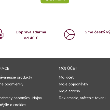
Doprava zdarma
Sme český v
od 4
0 €
MACE
MÔJ ÚČET
ávanejšie produkty
Môj účet
né podmienky
Moje objednávky
Moje adresy
ochrany osobných údajov
Reklamácie, vrátenie tovaru
ějšie o cookies