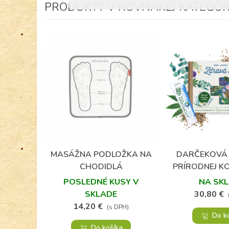
PRODUKTY V ROVNAKEJ KATEGÓRI
MASÁŽNA PODLOŽKA NA
DARČEKOVÁ
Obľúbené
Obľú
CHODIDLÁ
PRÍRODNEJ K
KONOPE -
POSLEDNÉ KUSY V
NA SK
POKO
SKLADE
30,80 €
14,20 €
(s DPH)
Do k
Do košíka