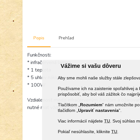
Popis
Prehľad
Funkčnosti:
* infračervená lampa
Vážime si vašu dôveru
* 1 teplota
* 5 uhlov náklonu
Aby sme mohli naše služby stále zlepšo
* 100W
Používame ich na zaistenie spoľahlivej
prispôsobiť, aby bol váš zážitok čo najprí
Vzdialenosť medzi infračerveným žiaričom a ožarova
Tlačítkom „
Rozumiem
“ nám umožníte pou
nutné mať vždy zatvorené oči.
tlačidlom „
Upraviť
nastavenia
“.
Viac informácií nájdete
TU
. Svoj súhlas 
Pokiaľ nesúhlasíte, kliknite
TU
.