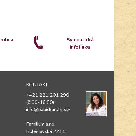
ýrobca
Sympatická
infolinka
KONTAKT
+421 221 201 290
(8:00-16:00)
info@babickarstvo.sk
Familium s.r.o.
Boleslavská 2211