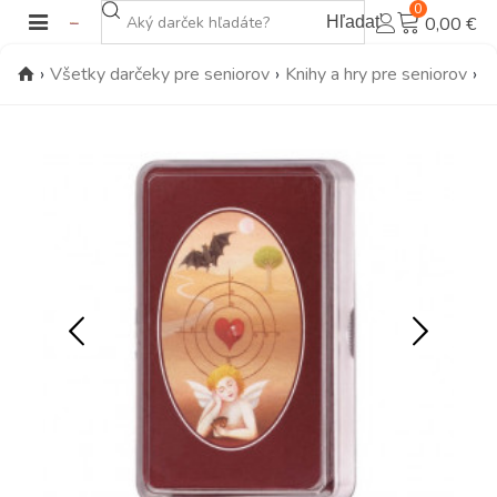
0
Hľadať
0,00 €
›
Všetky darčeky pre seniorov
›
Knihy a hry pre seniorov
›
H