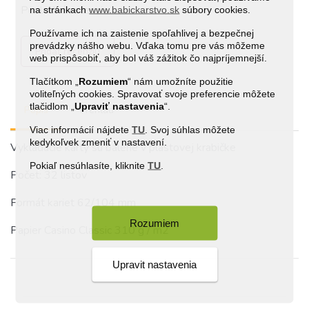
Posledné recenzie
na stránkach
www.babickarstvo.sk
súbory cookies.
Používame ich na zaistenie spoľahlivej a bezpečnej
prevádzky nášho webu. Vďaka tomu pre vás môžeme
Pridať recenziu
web prispôsobiť, aby bol váš zážitok čo najpríjemnejší.
Tlačítkom „
Rozumiem
“ nám umožníte použitie
voliteľných cookies. Spravovať svoje preferencie môžete
tlačidlom „
Upraviť
nastavenia
“.
Popis
Prehľad
Viac informácií nájdete
TU
. Svoj súhlas môžete
kedykoľvek zmeniť v nastavení.
Vykladacie karty sú balené v plastovej krabičke
Pokiaľ nesúhlasíte, kliknite
TU
.
Počet: 32 listov
Formát kariet 62/104 mm
Rozumiem
Papier Casino Classic 310 g / m2
Upravit nastavenia