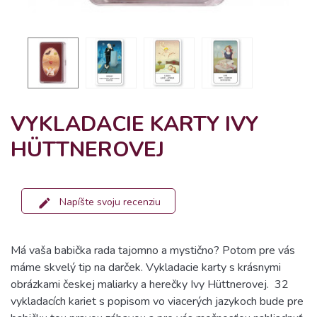
VYKLADACIE KARTY IVY
HÜTTNEROVEJ
Napíšte svoju recenziu
Má vaša babička rada tajomno a mystično? Potom pre vás
máme skvelý tip na darček. Vykladacie karty s krásnymi
obrázkami českej maliarky a herečky Ivy Hüttnerovej.
32
vykladacích kariet s popisom vo viacerých jazykoch bude pre