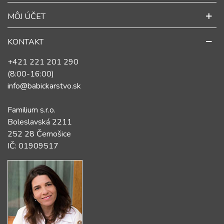
MÔJ ÚČET
KONTAKT
+421 221 201 290
(8:00-16:00)
info@babickarstvo.sk
Familium s.r.o.
Boleslavská 2211
252 28 Černošice
IČ: 01909517