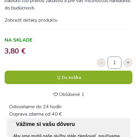
babičku tou pravou zábavou a pre vás možnosťou nahliadnuť
do budúcnosti.
Zobraziť detaily produktu
NA SKLADE
3,80 €
-
+
Do košíka
Obľúbené
1
Odosielame do 24 hodín
Doprava zdarma od 40 €
Sme český výrobca
Vážime si vašu dôveru
Aby sme mohli naše služby stále zlepšovať, používame