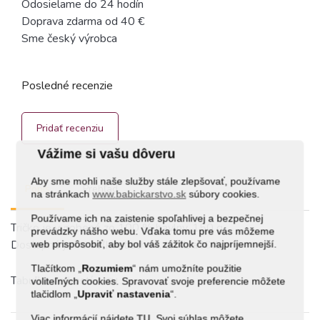
Odosielame do 24 hodín
Doprava zdarma od 40 €
Sme český výrobca
Posledné recenzie
Pridať recenziu
Vážime si vašu dôveru
Aby sme mohli naše služby stále zlepšovať, používame
Popis
Prehľad
na stránkach
www.babickarstvo.sk
súbory cookies.
Používame ich na zaistenie spoľahlivej a bezpečnej
Tričko je vyrobené zo 100 % bavlny, 150 g.
prevádzky nášho webu. Vďaka tomu pre vás môžeme
Dostupné je vo veľkostiach M, L, XL a XXL.
web prispôsobiť, aby bol váš zážitok čo najpríjemnejší.
Tlačítkom „
Rozumiem
“ nám umožníte použitie
Tabuľka veľkostí
voliteľných cookies. Spravovať svoje preferencie môžete
TU
tlačidlom „
Upraviť
nastavenia
“.
Viac informácií nájdete
TU
. Svoj súhlas môžete