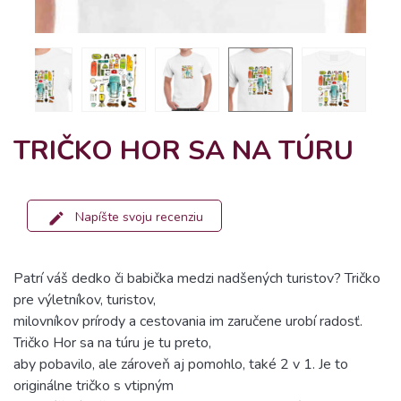
TRIČKO HOR SA NA TÚRU
Napíšte svoju recenziu
Patrí váš dedko či babička medzi nadšených turistov? Tričko
pre výletníkov, turistov,
milovníkov prírody a cestovania im zaručene urobí radosť.
Tričko Hor sa na túru je tu preto,
aby pobavilo, ale zároveň aj pomohlo, také 2 v 1. Je to
originálne tričko s vtipným