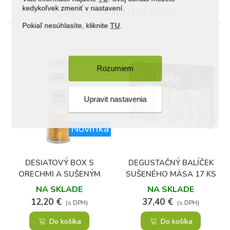
kedykoľvek zmeniť v nastavení.
MOHLO BY SA VÁM TIEŽ PÁČIŤ
Pokiaľ nesúhlasíte, kliknite
TU
.
Rozumiem
Upravit nastavenia
Novinka
DESIATOVÝ BOX S
DEGUSTAČNÝ BALÍČEK
ORECHMI A SUŠENÝM
SUŠENÉHO MÄSA 17 KS
OVOCÍM
NA SKLADE
NA SKLADE
12,20 €
37,40 €
(s DPH)
(s DPH)
Do košíka
Do košíka