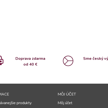
Doprava zdarma
Sme český v
od 4
0 €
MACE
MÔJ ÚČET
ávanejšie produkty
Môj účet