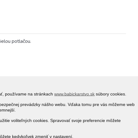
ielou potlačou.
vať, používame na stránkach
www.babickarstvo.sk
súbory cookies.
 a bezpečnej prevádzky nášho webu. Vďaka tomu pre vás môžeme web
jemnejší.
žitie voliteľných cookies. Spravovať svoje preferencie môžete
môžete kedykoľvek zmeniť v nastavení.