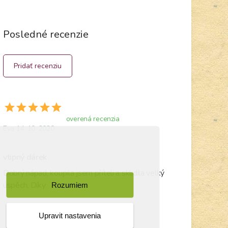
Posledné recenzie
Pridať recenziu
overená recenzia
Eva 14. 10. 2020
vtipný dárek
Dobrý nápad, koupila jsem příteli a sklidila velký 
úspěch. Díky
Rozumiem
Upravit nastavenia