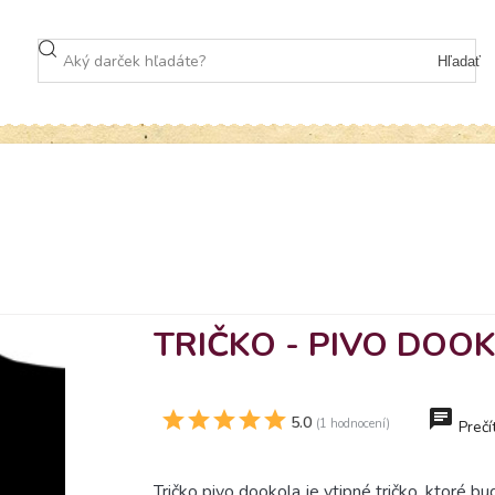
Hľadať
TRIČKO - PIVO DOO
5.0
(1 hodnocení)
Prečí
Tričko pivo dookola je vtipné tričko, ktoré b