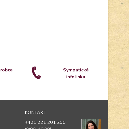
ýrobca
Sympatická
infolinka
KONTAKT
+421 221 201 290