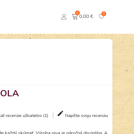
0
0
0,00 €
KOLA
tať recenzie užívateľov (1)
Napíšte svoju recenziu
ude každý skúmať. Výroba piva je náročná disciplína. A