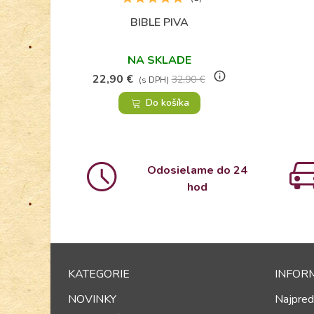
BIBLE PIVA
Obľúbené
NA SKLADE
info_outline
22,90 €
32,90 €
(s DPH)
Do košíka
Odosielame do 24
hod
KATEGORIE
INFOR
NOVINKY
Najpred