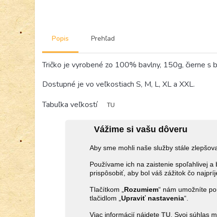
Popis
Prehľad
Tričko je vyrobené zo 100% bavlny, 150g, čierne s b
Dostupné je vo veľkostiach S, M, L, XL a XXL.
Tabuľka veľkostí
TU
Vážime si vašu dôveru
Aby sme mohli naše služby stále zlepšo
Používame ich na zaistenie spoľahlivej
prispôsobiť, aby bol váš zážitok čo najprí
Tlačítkom „
Rozumiem
“ nám umožníte pou
tlačidlom „
Upraviť
nastavenia
“.
Viac informácií nájdete
TU
. Svoj súhlas 