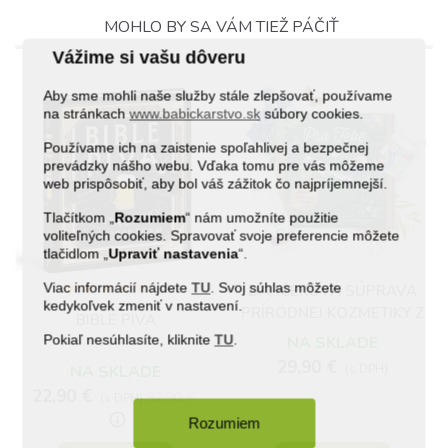
MOHLO BY SA VÁM TIEŽ PÁČIŤ
Vážime si vašu dôveru
Aby sme mohli naše služby stále zlepšovať, používame
na stránkach
www.babickarstvo.sk
súbory cookies.
Používame ich na zaistenie spoľahlivej a bezpečnej
prevádzky nášho webu. Vďaka tomu pre vás môžeme
web prispôsobiť, aby bol váš zážitok čo najpríjemnejší.
Tlačítkom „
Rozumiem
“ nám umožníte použitie
voliteľných cookies. Spravovať svoje preferencie môžete
tlačidlom „
Upraviť
nastavenia
“.
(1)
Viac informácií nájdete
TU
. Svoj súhlas môžete
DARČEKOVÁ SÚPRAVA
kedykoľvek zmeniť v nastavení.
PRÍRODNEJ KOZMETIKY Z
BIBLE PIVA
KONOPE PRE DEDUŠKA
Pokiaľ nesúhlasíte, kliknite
TU
.
NA SKLADE
29,90 €
NA SKLADE
(s DPH)
22,90 €
32,90 €
(s DPH)
info_outline
Rozumiem