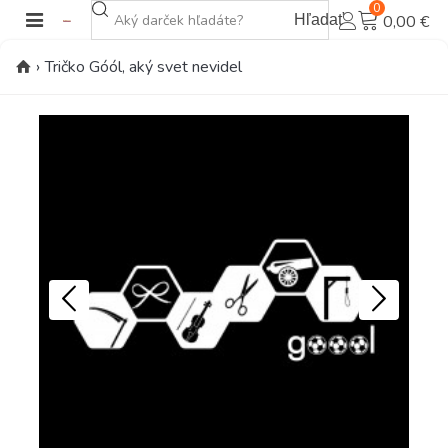
0
Hľadať
0,00 €
›
Tričko Góól, aký svet nevidel