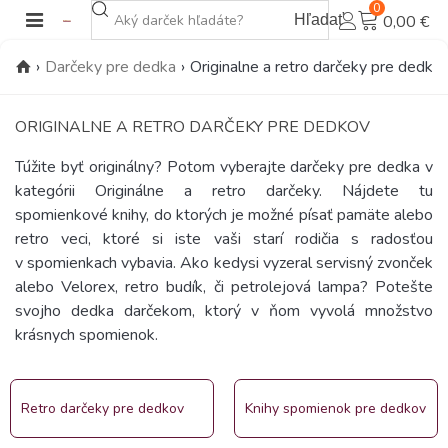
0
Hľadať
0,00 €
›
Darčeky pre dedka
›
Originalne a retro darčeky pre dedko
ORIGINALNE A RETRO DARČEKY PRE DEDKOV
Túžite byť originálny? Potom vyberajte darčeky pre dedka v
kategórii Originálne a retro darčeky. Nájdete tu
spomienkové knihy, do ktorých je možné písať pamäte alebo
retro veci, ktoré si iste vaši starí rodičia s radosťou
v spomienkach vybavia. Ako kedysi vyzeral servisný zvonček
alebo Velorex, retro budík, či petrolejová lampa? Potešte
svojho dedka darčekom, ktorý v ňom vyvolá množstvo
krásnych spomienok.
Retro darčeky pre dedkov
Knihy spomienok pre dedkov