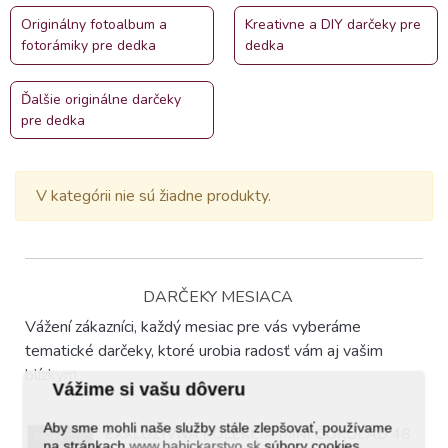
Originálny fotoalbum a
Kreativne a DIY darčeky pre
fotorámiky pre dedka
dedka
Ďalšie originálne darčeky
pre dedka
V kategórii nie sú žiadne produkty.
DARČEKY MESIACA
Vážení zákazníci, každý mesiac pre vás vyberáme
tematické darčeky, ktoré urobia radosť vám aj vašim
blízkym
Vážime si vašu dôveru
Aby sme mohli naše služby stále zlepšovať, používame
EXKLUZÍVNA KOLEKCIA MINI ČOKOLÁD 48
na stránkach
www.babickarstvo.sk
súbory cookies.