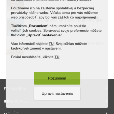
KS
Používame ich na zaistenie spoľahlivej a bezpečnej
11,50 €
(s DPH)
prevádzky nášho webu. Vďaka tomu pre vás môžeme
web prispôsobiť, aby bol váš zážitok čo najpríjemnejší.
ČASOZBERNÁ KRONIKA NAŠEJ RODINY
Tlačítkom „
Rozumiem
“ nám umožníte použitie
19,50 €
(s DPH)
27,90 €
-8,40 €
voliteľných cookies. Spravovať svoje preferencie môžete
tlačidlom „
Upraviť
nastavenia
“.
DARČEKOVÁ SÚPRAVA LYOFILIZOVANÝCH
Viac informácií nájdete
TU
. Svoj súhlas môžete
kedykoľvek zmeniť v nastavení.
KORBÁČIKOV...
14,35 €
(s DPH)
Pokiaľ nesúhlasíte, kliknite
TU
.
Rozumiem
KATEGORIE
Upravit nastavenia
INFORMACE