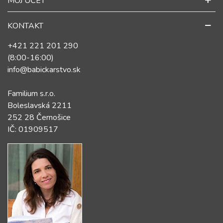
MÔJ ÚČET
KONTAKT
+421 221 201 290
(8:00-16:00)
info@babickarstvo.sk
Familium s.r.o.
Boleslavská 2211
252 28 Černošice
IČ: 01909517